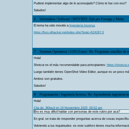
Pudiste implementar algo de lo aconsejado? Cómo te fue con eso?
Saludos!
6
Informática
/
Software
/
MOVIDO: Apk pro Faceapp y Meitu
El tema ha sido movido a
Ingeniería Inversa
.
https://foro.elhacker.net/index.php?topic=524267.0
7
Sistemas Operativos
/
GNU/Linux
/
Re: Programas sencillos de e
Hola!
Shotcut es el más recomendable para principiantes:
https://shotcut.o
Luego también tienes OpenShot Video Editor, aunque es un poco má
Ambos son gratuitos.
Saludos!
8
Programación
/
Ingeniería Inversa
/
Re: Aprendiendo ingenieria i
Hola!
Cita de: 3lj3qu3 en 19 Noviembre 2025, 00:52 am
Bro es muy dificil hablar con personas de este rubro por aca?
En gral. se trata de responder preguntas acerca de cosas específica
Volviendo a tus inquietudes: es este subforo tienes mucha informac