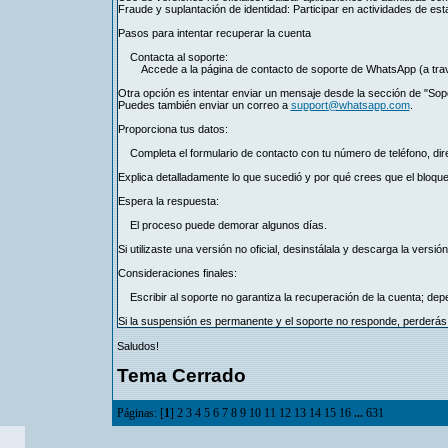
Fraude y suplantación de identidad: Participar en actividades de esta
Pasos para intentar recuperar la cuenta
Contacta al soporte:
Accede a la página de contacto de soporte de WhatsApp (a tra
Otra opción es intentar enviar un mensaje desde la sección de "Soport
Puedes también enviar un correo a
support@whatsapp.com
.
Proporciona tus datos:
Completa el formulario de contacto con tu número de teléfono, direc
Explica detalladamente lo que sucedió y por qué crees que el bloque
Espera la respuesta:
El proceso puede demorar algunos días.
Si utilizaste una versión no oficial, desinstálala y descarga la versión
Consideraciones finales:
Escribir al soporte no garantiza la recuperación de la cuenta; de
Si la suspensión es permanente y el soporte no responde, perderás
Saludos!
Tema Cerrado
Páginas: [
1
]
2
3
4
5
6
7
8
9
10
11
12
13
14
15
16
...
631