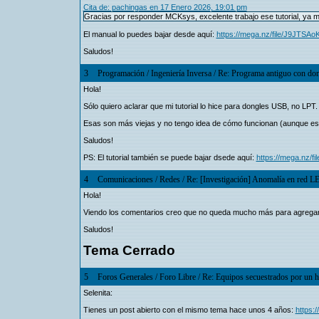
Cita de: pachingas en 17 Enero 2026, 19:01 pm
Gracias por responder MCKsys, excelente trabajo ese tutorial, ya me
El manual lo puedes bajar desde aquí:
https://mega.nz/file/J9JT
Saludos!
3
Programación
/
Ingeniería Inversa
/
Re: Programa antiguo con don
Hola!
Sólo quiero aclarar que mi tutorial lo hice para dongles USB, no LPT.
Esas son más viejas y no tengo idea de cómo funcionan (aunque es
Saludos!
PS: El tutorial también se puede bajar dsede aquí:
https://mega.nz
4
Comunicaciones
/
Redes
/
Re: [Investigación] Anomalía en red LE
Hola!
Viendo los comentarios creo que no queda mucho más para agregar
Saludos!
Tema Cerrado
5
Foros Generales
/
Foro Libre
/
Re: Equipos secuestrados por un h
Selenita:
Tienes un post abierto con el mismo tema hace unos 4 años:
https: