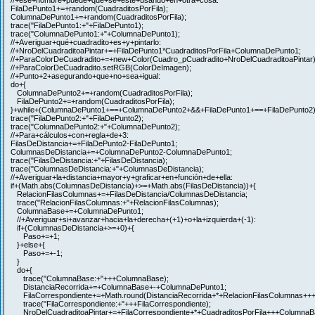
//+ese+nombre+puede+que+se+esté+usando+en+otra+cosa:
FilaDePunto1+=+random(CuadraditosPorFila);
ColumnaDePunto1+=+random(CuadraditosPorFila);
trace("FilaDePunto1:+"+FilaDePunto1);
trace("ColumnaDePunto1:+"+ColumnaDePunto1);
//+Averiguar+qué+cuadradito+es+y+pintarlo:
//+NroDelCuadraditoaPintar+=+FilaDePunto1*CuadraditosPorFila+ColumnaDePunto1;
//+ParaColorDeCuadradito+=+new+Color(Cuadro_pCuadradito+NroDelCuadraditoaPintar)
//+ParaColorDeCuadradito.setRGB(ColorDeImagen);
//+Punto+2+asegurando+que+no+sea+igual:
do+{
ColumnaDePunto2+=+random(CuadraditosPorFila);
FilaDePunto2+=+random(CuadraditosPorFila);
}+while+(ColumnaDePunto1+==+ColumnaDePunto2+&&+FilaDePunto1+==+FilaDePunto2)
trace("FilaDePunto2:+"+FilaDePunto2);
trace("ColumnaDePunto2:+"+ColumnaDePunto2);
//+Para+cálculos+con+regla+de+3:
FilasDeDistancia+=+FilaDePunto2-FilaDePunto1;
ColumnasDeDistancia+=+ColumnaDePunto2-ColumnaDePunto1;
trace("FilasDeDistancia:+"+FilasDeDistancia);
trace("ColumnasDeDistancia:+"+ColumnasDeDistancia);
//+Averiguar+la+distancia+mayor+y+graficar+en+función+de+ella:
if+(Math.abs(ColumnasDeDistancia)+>=+Math.abs(FilasDeDistancia))+{
RelacionFilasColumnas+=+FilasDeDistancia/ColumnasDeDistancia;
trace("RelacionFilasColumnas:+"+RelacionFilasColumnas);
ColumnaBase+=+ColumnaDePunto1;
//+Averiguar+si+avanzar+hacia+la+derecha+(+1)+o+la+izquierda+(-1):
if+(ColumnasDeDistancia+>=+0)+{
Paso+=+1;
}+else+{
Paso+=+-1;
}
do+{
trace("ColumnaBase:+"+++ColumnaBase);
DistanciaRecorrida+=+ColumnaBase+-+ColumnaDePunto1;
FilaCorrespondiente+=+Math.round(DistanciaRecorrida+*+RelacionFilasColumnas+++
trace("FilaCorrespondiente:+"+++FilaCorrespondiente);
NroDelCuadraditoaPintar+=+FilaCorrespondiente+*+CuadraditosPorFila+++ColumnaB