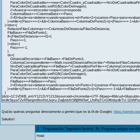
ParaColorDeCuadradito+=+new+Color(Cuadro_pCuadradito+++NroDelCuadraditoaPint
ParaColorDeCuadradito.setRGB(ColorDeImagen);
//+Avanzar+o+retroceder+según+corresponda:
ColumnaBase+=+ColumnaBase+++Paso;
//+El+bucle+se+detiene+cuando+pasamos+el+Punto+2+(usamos+Paso+para+evaluar+co
}+while+((Paso+==+1+&&+ColumnaBase+<=+ColumnaDePunto2)+||+(Paso+==+-1+&&+
}+else+{
RelacionFilasColumnas+=+ColumnasDeDistancia/FilasDeDistancia;
FilaBase+=+FilaDePunto1;
if+(FilasDeDistancia+>=+0)+{
Paso+=+1;
}+else+{
Paso+=+-1;
}
do+{
DistanciaRecorrida+=+FilaBase+-+FilaDePunto1;
ColumnaCorrespondiente+=+Math.round(DistanciaRecorrida+*+RelacionFilasColumn
NroDelCuadraditoaPintar+=+FilaBase+*+CuadraditosPorFila+++ColumnaCorrespondie
ParaColorDeCuadradito+=+new+Color(Cuadro_pCuadradito+++NroDelCuadraditoaPint
ParaColorDeCuadradito.setRGB(ColorDeImagen);
//+Avanzar+o+retroceder+según+corresponda:
FilaBase+=+FilaBase+++Paso;
//+El+bucle+se+detiene+cuando+pasamos+el+Punto+2+(usamos+Paso+para+evaluar+co
}+while+((Paso+==+1+&&+FilaBase+<=+FilaDePunto2)+||+(Paso+==+-1+&&+FilaBase+>=
}
}&rlz=1C1VDKB_enUY1212UY1212&sourceid=chrome&ie=UTF-8&aep=48&cud=0&qsubt
es9kSiyyaT2vRNanpm8snHxLlvpru-ZwjbsbXrSBj9IW3wf_LfoRqTCrG9fmbydkTU-11hN
Quizás quieras preguntar directamente a gemini (que es la IA de Google):
https://gemini.g
Saludos!
2
Programación
/
Ingeniería Inversa
/
Re: Programa antiguo con don
Hola!