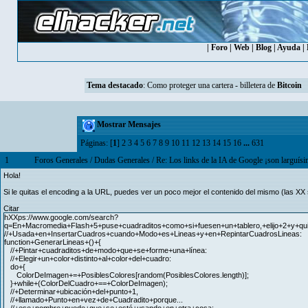
|
Foro
|
Web
|
Blog
|
Ayuda
|
Tema destacado
:
Como proteger una cartera - billetera de
Bitcoin
Mostrar Mensajes
Páginas: [
1
]
2
3
4
5
6
7
8
9
10
11
12
13
14
15
16
...
631
1
Foros Generales
/
Dudas Generales
/
Re: Los links de la IA de Google ¡son larguís
Hola!
Si le quitas el encoding a la URL, puedes ver un poco mejor el contenido del mismo (las XX
Citar
hXXps://www.google.com/search?
q=En+Macromedia+Flash+5+puse+cuadraditos+como+si+fuesen+un+tablero,+elijo+2+y+qui
//+Usada+en+InsertarCuadros+cuando+Modo+es+Lineas+y+en+RepintarCuadrosLineas:
function+GenerarLineas+()+{
//+Pintar+cuadraditos+de+modo+que+se+forme+una+línea:
//+Elegir+un+color+distinto+al+color+del+cuadro:
do+{
ColorDeImagen+=+PosiblesColores[random(PosiblesColores.length)];
}+while+(ColorDelCuadro+==+ColorDeImagen);
//+Determinar+ubicación+del+punto+1,
//+llamado+Punto+en+vez+de+Cuadradito+porque...