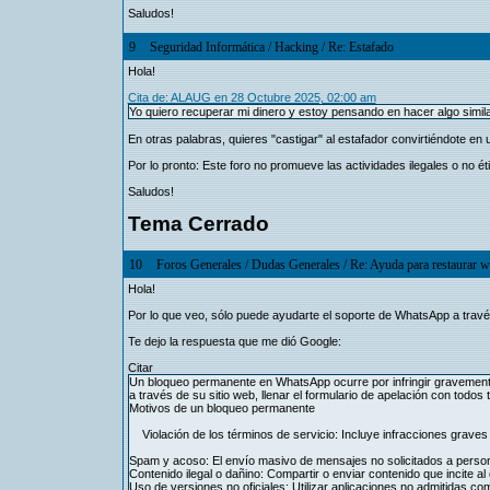
Saludos!
9
Seguridad Informática
/
Hacking
/
Re: Estafado
Hola!
Cita de: ALAUG en 28 Octubre 2025, 02:00 am
Yo quiero recuperar mi dinero y estoy pensando en hacer algo simila
En otras palabras, quieres "castigar" al estafador convirtiéndote en 
Por lo pronto: Este foro no promueve las actividades ilegales o no ét
Saludos!
Tema Cerrado
10
Foros Generales
/
Dudas Generales
/
Re: Ayuda para restaurar 
Hola!
Por lo que veo, sólo puede ayudarte el soporte de WhatsApp a travé
Te dejo la respuesta que me dió Google:
Citar
Un bloqueo permanente en WhatsApp ocurre por infringir gravemente 
a través de su sitio web, llenar el formulario de apelación con todo
Motivos de un bloqueo permanente
Violación de los términos de servicio: Incluye infracciones graves 
Spam y acoso: El envío masivo de mensajes no solicitados a perso
Contenido ilegal o dañino: Compartir o enviar contenido que incite a
Uso de versiones no oficiales: Utilizar aplicaciones no admitidas