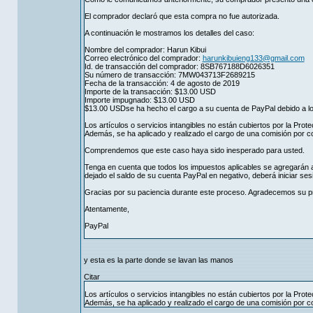
El comprador declaró que esta compra no fue autorizada.
A continuación le mostramos los detalles del caso:
Nombre del comprador: Harun Kibui
Correo electrónico del comprador:
harunkibuieng133@gmail.com
Id. de transacción del comprador: 8SB767188D6026351
Su número de transacción: 7MW043713F2689215
Fecha de la transacción: 4 de agosto de 2019
Importe de la transacción: $13.00 USD
Importe impugnado: $13.00 USD
$13.00 USDse ha hecho el cargo a su cuenta de PayPal debido a lo
Los artículos o servicios intangibles no están cubiertos por la Prot
Además, se ha aplicado y realizado el cargo de una comisión por 
Comprendemos que este caso haya sido inesperado para usted.
Tenga en cuenta que todos los impuestos aplicables se agregarán a
dejado el saldo de su cuenta PayPal en negativo, deberá iniciar ses
Gracias por su paciencia durante este proceso. Agradecemos su pr
Atentamente,
PayPal
y esta es la parte donde se lavan las manos
Citar
Los artículos o servicios intangibles no están cubiertos por la Prot
Además, se ha aplicado y realizado el cargo de una comisión por 