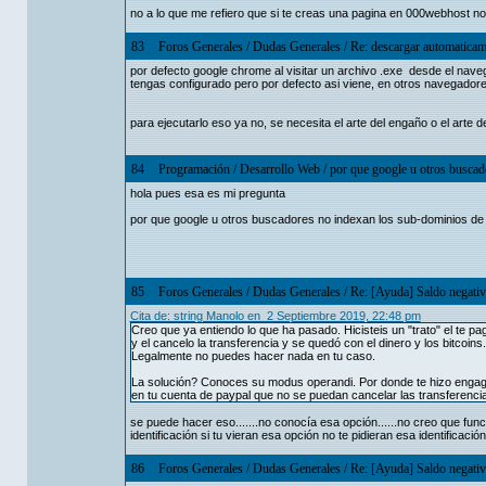
no a lo que me refiero que si te creas una pagina en 000webhost n
83
Foros Generales
/
Dudas Generales
/
Re: descargar automaticam
por defecto google chrome al visitar un archivo .exe desde el nav
tengas configurado pero por defecto asi viene, en otros navegadore
para ejecutarlo eso ya no, se necesita el arte del engaño o el arte d
84
Programación
/
Desarrollo Web
/
por que google u otros busca
hola pues esa es mi pregunta
por que google u otros buscadores no indexan los sub-dominios d
85
Foros Generales
/
Dudas Generales
/
Re: [Ayuda] Saldo negativ
Cita de: string Manolo en 2 Septiembre 2019, 22:48 pm
Creo que ya entiendo lo que ha pasado. Hicisteis un "trato" el te pa
y el cancelo la transferencia y se quedó con el dinero y los bitcoins
Legalmente no puedes hacer nada en tu caso.
La solución? Conoces su modus operandi. Por donde te hizo engagem
en tu cuenta de paypal que no se puedan cancelar las transferencia
se puede hacer eso.......no conocía esa opción......no creo que fun
identificación si tu vieran esa opción no te pidieran esa identificación
86
Foros Generales
/
Dudas Generales
/
Re: [Ayuda] Saldo negativ