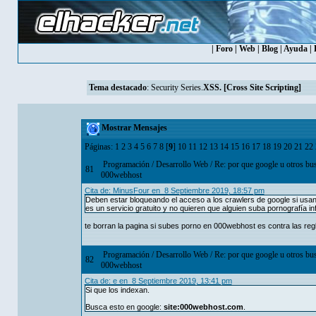
|
Foro
|
Web
|
Blog
|
Ayuda
|
Tema destacado
:
Security Series.
XSS. [Cross Site Scripting]
Mostrar Mensajes
Páginas:
1
2
3
4
5
6
7
8
[
9
]
10
11
12
13
14
15
16
17
18
19
20
21
22
Programación
/
Desarrollo Web
/
Re: por que google u otros bu
81
000webhost
Cita de: MinusFour en 8 Septiembre 2019, 18:57 pm
Deben estar bloqueando el acceso a los crawlers de google si usan
es un servicio gratuito y no quieren que alguien suba pornografía in
te borran la pagina si subes porno en 000webhost es contra las reg
Programación
/
Desarrollo Web
/
Re: por que google u otros bu
82
000webhost
Cita de: e en 8 Septiembre 2019, 13:41 pm
Si que los indexan.
Busca esto en google:
site:000webhost.com
.