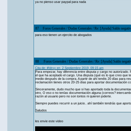
ya no pienso usar paypal para nada
87
Foros Generales
/
Dudas Generales
/
Re: [Ayuda] Saldo negativ
para eso tienen un ejercito de abogados
88
Foros Generales
/
Dudas Generales
/
Re: [Ayuda] Saldo negati
Cita de: #!drvy en 2 Septiembre 2019, 09:15 am
Para empezar, hay diferencia entre disputa y cargo no autorizado. Pa
el que ha aceptado el cargo. Una disputa (qué es lo que creo que t
medio después de la compra. A partir de ahí tenéis 20 días para re
reclamación tienes otros 20-25 días para aportar documentación co
Sinceramente, dudo mucho que si has aportado toda la documentaci
otro. O eso o no tenías documentación alguna (correos? intercambi
razón al usuario pero no son tontos ni quieren joderte.
Siempre puedes recurrir a un juicio.. ahí también tendrás que aport
Saludos
les envie este video