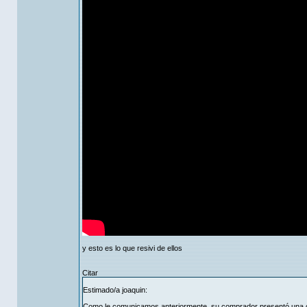
y esto es lo que resivi de ellos
Citar
Estimado/a joaquin:
Como le comunicamos anteriormente, su comprador presentó una con