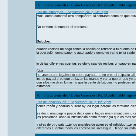
89
Foros Generales
/
Dudas Generales
/
Re: [Ayuda] Saldo negativ
Cita de: simorg en 1 Septiembre 2019, 23:19 pm
Hola, como comentó otro compañero, si cobraste como es que est
No termino d entender el problema.
Saludos.
cuando recibes un pago tienes la opción de retirarlo a tu cuenta de b
la operación como pago no autorizado y como yo ya no tenia saldo
lo de las diferentes cuentas es obvio cuando recibes un pago en pay
Citar
no, asesorarte legalmente sobre paypal... tu no eres el culpable alli
los de paypal creo que se lavan las manos y van a querer que yo pa
con ellos me dirán lo mismo que la venta de bitcoins no protegen al
estafador
90
Foros Generales
/
Dudas Generales
/
Re: [Ayuda] Saldo negativ
Cita de: engel lex en 1 Septiembre 2019, 19:12 pm
tienes razón y podrías buscar ayuda legal, porque los términos dicen 
es decir, una pagina puede decir que si haces una transacción tu c
los problemas, usan la intimidación como técnica ya que es mas si
y si es de otro pais.....tengo una idea de quien es el individuo.....
diferentes cuentas todos los correos los investigue....tengo su ins