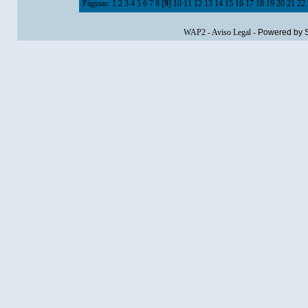
Páginas:
1
2
3
4
5
6
7
8
[
9
]
10
11
12
13
14
15
16
17
18
19
20
21
22
WAP2
-
Aviso Legal
-
Powered by 