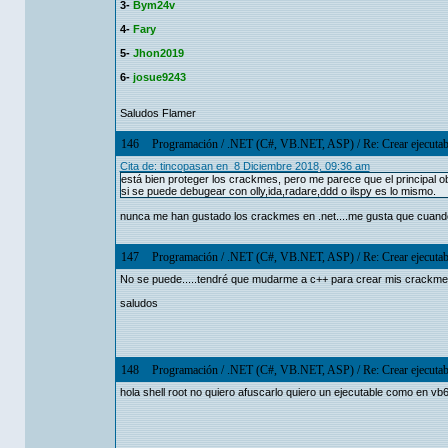
3-
Bym24v
4-
Fary
5-
Jhon2019
6-
josue9243
Saludos Flamer
146
Programación
/
.NET (C#, VB.NET, ASP)
/
Re: Crear ejecutab
Cita de: tincopasan en 8 Diciembre 2018, 09:36 am
está bien proteger los crackmes, pero me parece que el principal obj
si se puede debugear con olly,ida,radare,ddd o ilspy es lo mismo.
nunca me han gustado los crackmes en .net....me gusta que cuand
147
Programación
/
.NET (C#, VB.NET, ASP)
/
Re: Crear ejecutab
No se puede.....tendré que mudarme a c++ para crear mis crackm
saludos
148
Programación
/
.NET (C#, VB.NET, ASP)
/
Re: Crear ejecutab
hola shell root no quiero afuscarlo quiero un ejecutable como en vb6