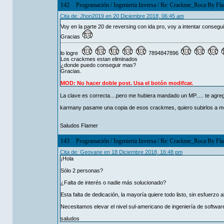
142
Programación
/
Ingeniería Inversa
/
Re: Crackme_Roca By Fla
Cita de: Jhon2019 en 20 Diciembre 2018, 06:45 am
Voy en la parte 20 de reversing con ida pro, voy a intentar conseguir
Gracias
lo logre
7894847896
Los crackmes estan eliminados
¿donde puedo conseguir mas?
Gracias.
MOD: No hacer doble post. Usa el botón modifcar.
La clave es correcta....pero me hubiera mandado un MP..... te agrega
karmany pasame una copia de esos crackmes, quiero subirlos a med
Saludos Flamer
143
Programación
/
Ingeniería Inversa
/
Re: Crackme_Roca By Fla
Cita de: Geovane en 18 Diciembre 2018, 16:48 pm
¡Hola
Sólo 2 personas?
¿Falta de interés o nadie más solucionado?
Esta falta de dedicación, la mayoría quiere todo listo, sin esfuerzo a
Necesitamos elevar el nivel sul-americano de ingeniería de softwar
saludos