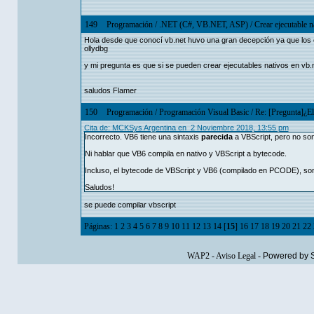
149
Programación
/
.NET (C#, VB.NET, ASP)
/
Crear ejecutable n
Hola desde que conocí vb.net huvo una gran decepción ya que los
ollydbg
y mi pregunta es que si se pueden crear ejecutables nativos en vb
saludos Flamer
150
Programación
/
Programación Visual Basic
/
Re: [Pregunta]¿E
Cita de: MCKSys Argentina en 2 Noviembre 2018, 13:55 pm
Incorrecto. VB6 tiene una sintaxis
parecida
a VBScript, pero no so
Ni hablar que VB6 compila en nativo y VBScript a bytecode.
Incluso, el bytecode de VBScript y VB6 (compilado en PCODE), son
Saludos!
se puede compilar vbscript
Páginas:
1
2
3
4
5
6
7
8
9
10
11
12
13
14
[
15
]
16
17
18
19
20
21
22
WAP2
-
Aviso Legal
-
Powered by 