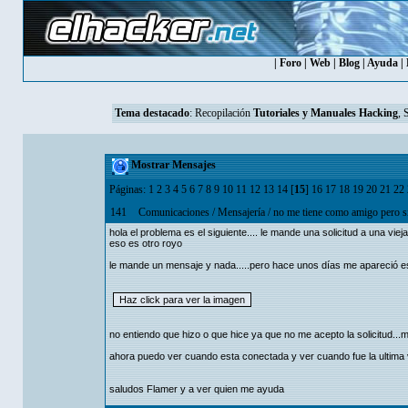
|
Foro
|
Web
|
Blog
|
Ayuda
|
Tema destacado
:
Recopilación
Tutoriales y Manuales Hacking
, 
Mostrar Mensajes
Páginas:
1
2
3
4
5
6
7
8
9
10
11
12
13
14
[
15
]
16
17
18
19
20
21
22
141
Comunicaciones
/
Mensajería
/
no me tiene como amigo pero si
hola el problema es el siguiente.... le mande una solicitud a una vie
eso es otro royo
le mande un mensaje y nada.....pero hace unos días me apareció e
no entiendo que hizo o que hice ya que no me acepto la solicitud...
ahora puedo ver cuando esta conectada y ver cuando fue la ultima 
saludos Flamer y a ver quien me ayuda