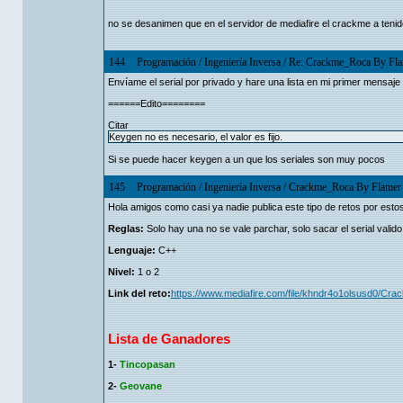
no se desanimen que en el servidor de mediafire el crackme a tenid
144
Programación
/
Ingeniería Inversa
/
Re: Crackme_Roca By Fla
Envíame el serial por privado y hare una lista en mi primer mensaje
======Edito========
Citar
Keygen no es necesario, el valor es fijo.
Si se puede hacer keygen a un que los seriales son muy pocos
145
Programación
/
Ingeniería Inversa
/
Crackme_Roca By Flamer
Hola amigos como casi ya nadie publica este tipo de retos por esto
Reglas:
Solo hay una no se vale parchar, solo sacar el serial valid
Lenguaje:
C++
Nivel:
1 o 2
Link del reto:
https://www.mediafire.com/file/khndr4o1olsusd0/Cr
Lista de Ganadores
1-
Tincopasan
2-
Geovane