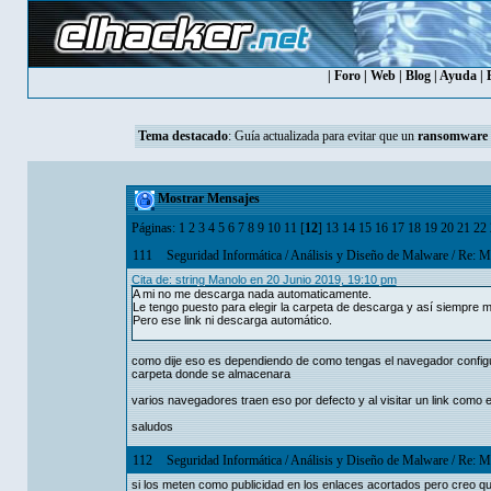
|
Foro
|
Web
|
Blog
|
Ayuda
|
Tema destacado
:
Guía actualizada para evitar que un
ransomware
Mostrar Mensajes
Páginas:
1
2
3
4
5
6
7
8
9
10
11
[
12
]
13
14
15
16
17
18
19
20
21
22
111
Seguridad Informática
/
Análisis y Diseño de Malware
/
Re: Mu
Cita de: string Manolo en 20 Junio 2019, 19:10 pm
A mi no me descarga nada automaticamente.
Le tengo puesto para elegir la carpeta de descarga y así siempre 
Pero ese link ni descarga automático.
como dije eso es dependiendo de como tengas el navegador configu
carpeta donde se almacenara
varios navegadores traen eso por defecto y al visitar un link como 
saludos
112
Seguridad Informática
/
Análisis y Diseño de Malware
/
Re: Mu
si los meten como publicidad en los enlaces acortados pero creo q