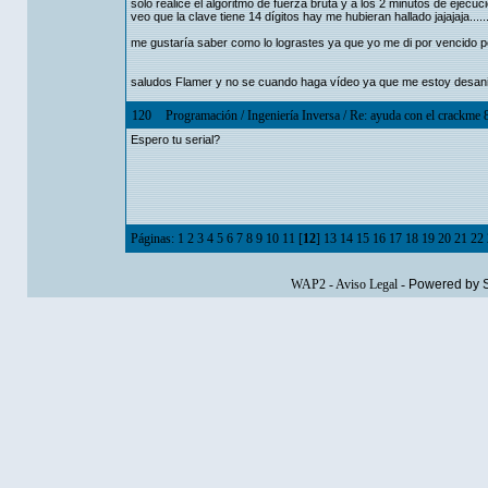
solo realice el algoritmo de fuerza bruta y a los 2 minutos de ejecuci
veo que la clave tiene 14 dígitos hay me hubieran hallado jajajaja.
me gustaría saber como lo lograstes ya que yo me di por vencido por
saludos Flamer y no se cuando haga vídeo ya que me estoy desanim
120
Programación
/
Ingeniería Inversa
/
Re: ayuda con el crackme 
Espero tu serial?
Páginas:
1
2
3
4
5
6
7
8
9
10
11
[
12
]
13
14
15
16
17
18
19
20
21
22
WAP2
-
Aviso Legal
-
Powered by 