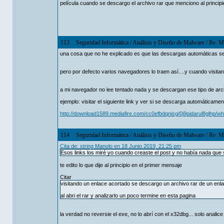
película cuando se descargo el archivo rar que menciono al principi
113
Seguridad Informática
/
Análisis y Diseño de Malware
/
Re: Mu
una cosa que no he explicado es que las descargas automáticas s
pero por defecto varios navegadores lo traen así....y cuando visitan
a mi navegador no lee tentado nada y se descargan ese tipo de archiv
ejemplo: visitar el siguiente link y ver si se descarga automáticamen
http://download1589.mediafire.com/cc0efbdqnisg/0j9pidarul8glhp/
114
Seguridad Informática
/
Análisis y Diseño de Malware
/
Re: Mu
Cita de: string Manolo en 18 Junio 2019, 21:25 pm
Esos links los miré yo cuando creaste el post y no había nada qu
te edito lo que dije al principio en el primer mensaje
Citar
visitando un enlace acortado se descargo un archivo rar de un enl
al abri el rar y analizarlo un poco termine en esta pagina
la verdad no reversie el exe, no lo abrí con el x32dbg... solo analice