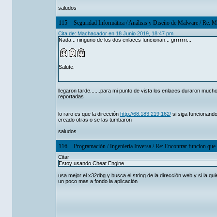
saludos
115
Seguridad Informática
/
Análisis y Diseño de Malware
/
Re: Mu
Cita de: Machacador en 18 Junio 2019, 18:47 pm
Nada... ninguno de los dos enlaces funcionan... grrrrrrr...
Salute.
llegaron tarde.......para mi punto de vista los enlaces duraron mucho
reportadas
lo raro es que la dirección
http://68.183.219.162/
si siga funcionando
creado otras o se las tumbaron
saludos
116
Programación
/
Ingeniería Inversa
/
Re: Encontrar funcion que 
Citar
Estoy usando Cheat Engine
usa mejor el x32dbg y busca el string de la dirección web y si la quie
un poco mas a fondo la aplicación