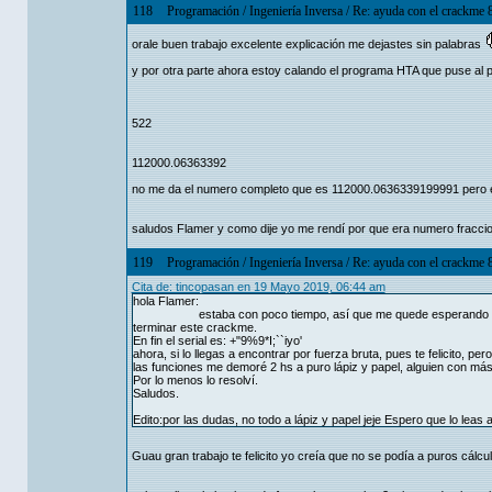
118
Programación
/
Ingeniería Inversa
/
Re: ayuda con el crackme 
orale buen trabajo excelente explicación me dejastes sin palabras
y por otra parte ahora estoy calando el programa HTA que puse al p
522
112000.06363392
no me da el numero completo que es 112000.0636339199991 pero en
saludos Flamer y como dije yo me rendí por que era numero fraccio
119
Programación
/
Ingeniería Inversa
/
Re: ayuda con el crackme 
Cita de: tincopasan en 19 Mayo 2019, 06:44 am
hola Flamer:
estaba con poco tiempo, así que me quede esperando que pusi
terminar este crackme.
En fin el serial es: +"9%9*I;``iyo'
ahora, si lo llegas a encontrar por fuerza bruta, pues te felicito,
las funciones me demoré 2 hs a puro lápiz y papel, alguien con m
Por lo menos lo resolví.
Saludos.
Edito:por las dudas, no todo a lápiz y papel jeje Espero que lo leas a
Guau gran trabajo te felicito yo creía que no se podía a puros cál