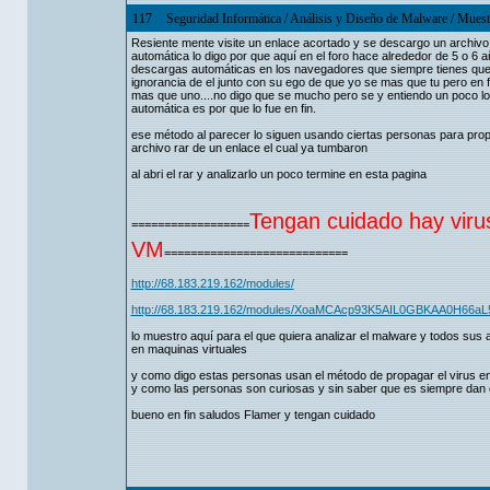
117
Seguridad Informática
/
Análisis y Diseño de Malware
/
Muestr
Resiente mente visite un enlace acortado y se descargo un archivo 
automática lo digo por que aquí en el foro hace alrededor de 5 o 6
descargas automáticas en los navegadores que siempre tienes que ac
ignorancia de el junto con su ego de que yo se mas que tu pero en
mas que uno....no digo que se mucho pero se y entiendo un poco lo 
automática es por que lo fue en fin.
ese método al parecer lo siguen usando ciertas personas para propag
archivo rar de un enlace el cual ya tumbaron
al abri el rar y analizarlo un poco termine en esta pagina
Tengan cuidado hay virus
==================
VM
============================
http://68.183.219.162/modules/
http://68.183.219.162/modules/XoaMCAcp93K5AIL0GBKAA0H66
lo muestro aquí para el que quiera analizar el malware y todos sus
en maquinas virtuales
y como digo estas personas usan el método de propagar el virus en
y como las personas son curiosas y sin saber que es siempre dan c
bueno en fin saludos Flamer y tengan cuidado