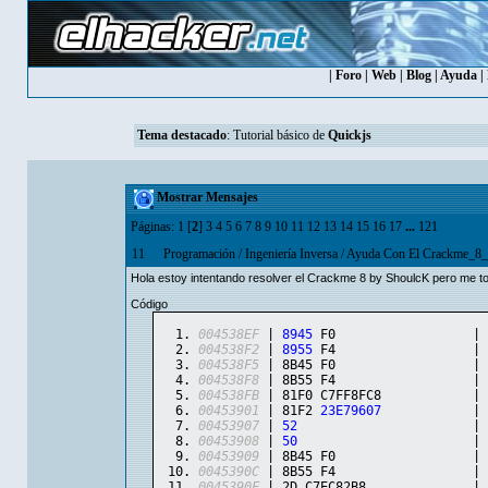
|
Foro
|
Web
|
Blog
|
Ayuda
|
Tema destacado
:
Tutorial básico de
Quickjs
Mostrar Mensajes
Páginas:
1
[
2
]
3
4
5
6
7
8
9
10
11
12
13
14
15
16
17
...
121
11
Programación
/
Ingeniería Inversa
/
Ayuda Con El Crackme_8
Hola estoy intentando resolver el Crackme 8 by ShoulcK pero me top
Código
004538EF
 | 
8945
 F0                  | 
004538F2
 | 
8955
 F4                  | 
004538F5
 | 8B45 F0                  | 
004538F8
 | 8B55 F4                  | 
004538FB
 | 81F0 C7FF8FC8            | 
00453901
 | 81F2 
23E79607
            | 
00453907
 | 
52
                       | 
00453908
 | 
50
                       | 
00453909
 | 8B45 F0                  | 
0045390C
 | 8B55 F4                  | 
0045390F
 | 2D C7EC82B8              | 