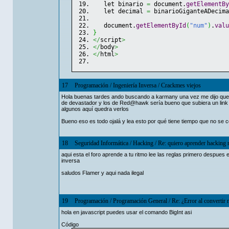
   let binario 
=
 document.
getElementBy
   let decimal 
=
 binarioGiganteADecima
   document.
getElementById
(
"num"
)
.
valu
}
</
script
>
</
body
>
</
html
>
17
Programación
/
Ingeniería Inversa
/
Crackmes viejos
Hola buenas tardes ando buscando a karmany una vez me dijo que t
de devastador y los de Red@hawk sería bueno que subiera un link 
algunos aquí quedra verlos
Bueno eso es todo ojalá y lea esto por qué tiene tiempo que no se 
18
Seguridad Informática
/
Hacking
/
Re: quiero aprender hacking n
aqui esta el foro aprende a tu ritmo lee las reglas primero despue
inversa
saludos Flamer y aqui nada ilegal
19
Programación
/
Programación General
/
Re: ¿Error al convertir
hola en javascript puedes usar el comando BigInt asi
Código