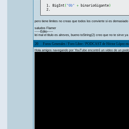
BigInt
(
"0b"
+
 binarioGigante
)
pero tiene limites no creas que todos los convierte si es demasiad
saludos Flamer
-----Edito-----
lei mal el titulo es alreves, bueno toString(2) creo que no te sirv
20
Foros Generales
/
Foro Libre
/
PODCAST de Héctor López en 
Hola amigos navegando por YouTube encontré un video de un podcas