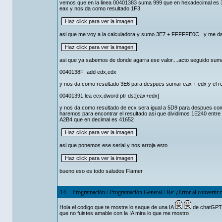
vemos que en la linea 00401383 suma 999 que en hexadecimal es 3E
eax y nos da como resultado 1F3
asi que me voy a la calculadora y sumo 3E7 + FFFFFE0C y me da
asi que ya sabemos de donde agarra ese valor....acto seguido sum
0040138F add edx,edx
y nos da como resultado 3E6 para despues sumar eax + edx y el r
00401391 lea ecx,dword ptr ds:[eax+edx]
y nos da como resultado de ecx sera igual a 5D9 para despues co
haremos para encontrar el resultado asi que dividimos 1E240 entr
A2B4 que en decimal es 41652
asi que ponemos ese serial y nos arroja esto
bueno eso es todo saludos Flamer
14
Programación
/
Programación General
/
Re: ¿Error al convertir
Hola el codigo que te mostre lo saque de una IA
de chatGPT s
que no fuistes amable con la IA mira lo que me mostro