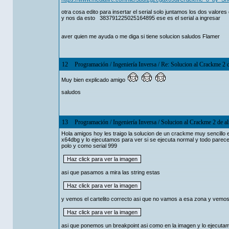
otra cosa edito para insertar el serial solo juntamos los dos va
y nos da esto 383791225025164895 ese es el serial a ingresar
aver quien me ayuda o me diga si tiene solucion saludos Flamer
12
Programación
/
Ingeniería Inversa
/
Re: Solucion al Crackme 2 d
Muy bien explicado amigo
saludos
13
Programación
/
Ingeniería Inversa
/
Solucion al Crackme 2 de al
Hola amigos hoy les traigo la solucion de un crackme muy sencillo
x64dbg y lo ejecutamos para ver si se ejecuta normal y todo parec
polo y como serial 999
asi que pasamos a mira las string estas
y vemos el cartelito correcto asi que no vamos a esa zona y vemos 
asi que ponemos un breakpoint asi como en la imagen y lo ejecuta