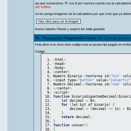
asi que xorearemos 7F con 8 por nuestra cuenta con la calculador
qd|~sddwd
no les pongo imagenes de la calculadora por que creo que ya deberia
bueno saludos Flamer y espero les halla gustado
16
Programación
/
Programación General
/
Re: ¿Error al convertir
Hola dime si te sirve este codigo esta en javascript pegalo en el bl
Código
<
html
>
<
head
>
<
body
>
<
center
>
Numero Binario
:<
textarea id
=
"bin"
 cols
<
input type
=
"button"
 value
=
"Convertir"
Numero Decimal
:<
textarea id
=
"num"
 cols
</
center
>
<
script
>
function
 binarioGiganteADecimal
(
binari
    let decimal 
=
 0n
;
for
(
let bit of binario
)
{
        decimal 
=
(
decimal 
<<
 1n
)
+
 Bi
}
return
 decimal
;
}
function
 conver
(
)
{