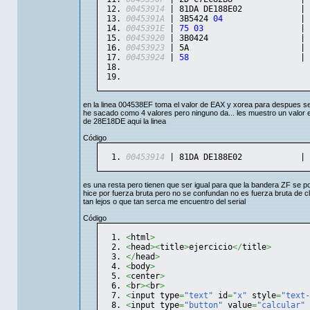
00453914
 | 81DA DE188E02            | 
0045391A
 | 3B5424 
04
                | 
0045391E
 | 
75
03
                    | 
00453920
 | 3B0424                   | 
00453923
 | 5A                       | 
00453924
 | 
58
                       | 
en la linea 004538EF toma el valor de EAX y xorea para despues se
he sacado como 4 valores pero ninguno da... les muestro un valor e
de 28E18DE aqui la linea
Código
00453914
 | 81DA DE188E02            | 
es una resta pero tienen que ser igual para que la bandera ZF se 
hice por fuerza bruta pero no se confundan no es fuerza bruta de 
tan lejos o que tan serca me encuentro del serial
Código
<
html
>
<
head
><
title
>
ejercicio
</
title
>
</
head
>
<
body
>
<
center
>
<
br
><
br
>
<
input type
=
"text"
 id
=
"x"
 style
=
"text-
<
input type
=
"button"
 value
=
"calcular"
 