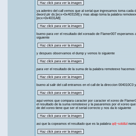
ya adentro del call vemos que al serial que ingresamos toma cada d
dword ptr ds:[ecx+0x403158] y mas abajo toma la palabra remoteexe 
[ecx+0x4031A8]
bueno para ver el resultado del xoreado de Flamer007 esperamos aq
siguiente
y despues observamos el dump y vemos lo siguiente
para ver el resultado de la suma de la palabra remoteexe hacemos 
bueno al salir del call entramos en el call de la direccion 004010C0 
aqui vemos que compara caracter por caracter el xoreo de Flamer0
el resultado de la suma remoteexe y la pasaremos por el xoreo qu
de del xoreo tiene que ser el serial correcto y nos da lo siguiente
asi que la copeamos el resultado que es la palabra
qd|~sdd&d
nomas