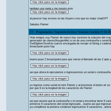
tambien use meta y me mostro esto
al parecer hay errores en las IA pero creo que es mejor chatGPT
Saludos Flamer
15
Programación
/
Ingeniería Inversa
/
Solucion Crackme #2 De Bo
Hola amigos soy Flamer de nuevo hoy veremos la solucion del crack
generador de claves(KeygenMe) si no de una contraseña o serial f
GetDlgItemTextA la cual es encargada de recojer el String o cade
breackpoin justo hay
bueno puse 2 breackpoint para que vieran el llamado de las 2 apis y
asi que ahora lo ejecutamos e ingresaremos un serial o contraseña
yo ingrese como serial mi nick Flamer y al precionar el boton ok se
por que 6 es la longitud de los caracteres de Flamer
asi que asumo que la contraseña o el serial a encontrar tiene 9 c
primeros 9 caracteres del serial ingresado....bueno asi que ingres
ya complimos la primera condicion ingresamos 9 caracteres...ahora