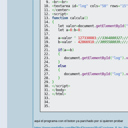
<
br
><
br
>
<
textarea id
=
"log"
 cols
=
"50"
 rows
=
"15"
</
center
>
<
script
>
function
 calcula
(
)
{
   let valor
=
document.
getElementById
(
"
   let a
=
0
;
b
=
0
;
   a
=
valor 
^
127330083
;
//3364880327;//
   b
=
valor 
-
42866910
;
//3095588039;//;
if
(
a
==
b
)
{
      document.
getElementById
(
"log"
)
.
v
}
else
{
      document.
getElementById
(
"log"
)
.
v
}
}
</
script
>
</
body
>
</
html
>
aqui el programa con el boton ya parchado por si quieren probar
https://www.mediafire.com/file/3buf2gzegax05ui/Crackme_8_by_Sho