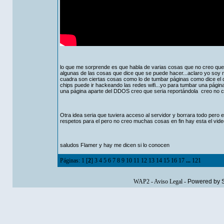
lo que me sorprende es que habla de varias cosas que no creo que 
algunas de las cosas que dice que se puede hacer...aclaro yo soy 
cuadra son ciertas cosas como lo de tumbar páginas como dice el 
chips puede ir hackeando las redes wifi...yo para tumbar una pág
una página aparte del DDOS creo que seria reportándola creo no c
Otra idea seria que tuviera acceso al servidor y borrara todo pero
respetos para el pero no creo muchas cosas en fin hay esta el vide
saludos Flamer y hay me dicen si lo conocen
Páginas:
1
[
2
]
3
4
5
6
7
8
9
10
11
12
13
14
15
16
17
...
121
WAP2
-
Aviso Legal
-
Powered by 