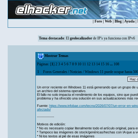
|
Foro
|
Web
|
Blog
|
Ayuda
|
Tema destacado
: El
geolocalizador
de IP's ya funciona con IPv6
Mostrar Temas
Páginas: [
1
]
2
3
4
5
6
7
8
9
10
11
12
13
14
15
16
...
108
1
Foros Generales
/
Noticias
/
Windows 11 puede ocupar hasta 500 
Un error reciente en Windows 11 está generando que un grupo de
un archivo del sistema operativo.
El fallo no solo impacta el rendimiento de los equipos, sino que pu
problema y ha ofrecido una solución en sus actualizaciones más re
Fuente:
https://www.infobae.com/tecno/2026/07/07/un-error-en-wi
afectado/
--------------
Motivos de edición:
* No es necesario copiar literalmente todo el artículo original, par
* Tampoco las imágenes de stock/genéricas/hechas con IA que a vec
* Ni los textos al pié de esas imágenes