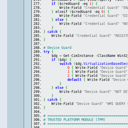
if
(
$credGuard 
-
eq 
1
)
{
        Write
-
Field 
"Credential Guard"
"EN
}
 elseif 
(
$credGuard 
-
eq 
0
)
{
        Write
-
Field 
"Credential Guard"
"DI
}
else
{
        Write
-
Field 
"Credential Guard"
"NO
}
}
catch
{
    Write
-
Field 
"Credential Guard"
"REGIST
}
# Device Guard
try
{
    $dg 
=
 Get
-
CimInstance 
-
ClassName Win32
if
(
$dg
)
{
switch
(
$dg
.
VirtualizationBasedSec
0
{
 Write
-
Field 
"Device Guard"
1
{
 Write
-
Field 
"Device Guard"
2
{
 Write
-
Field 
"Device Guard"
default
{
 Write
-
Field 
"Device 
}
}
else
{
        Write
-
Field 
"Device Guard"
"NOT DE
}
}
catch
{
    Write
-
Field 
"Device Guard"
"WMI QUERY 
}
# ========================================
# TRUSTED PLATFORM MODULE (TPM)
# ========================================