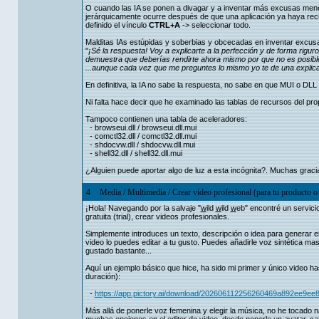
O cuando las IA se ponen a divagar y a inventar más excusas men
jerárquicamente ocurre después de que una aplicación ya haya recib
definido el vínculo
CTRL+A
-> seleccionar todo.
Malditas IAs estúpidas y soberbias y obcecadas en inventar excus
"
¡Sé la respuesta! Voy a explicarte a la perfección y de forma rig
demuestra que deberías rendirte ahora mismo por que no es posibl
...aunque cada vez que me preguntes lo mismo yo te de una explicaci
En definitiva, la IA no sabe la respuesta, no sabe en que MUI o DLL
Ni falta hace decir que he examinado las tablas de recursos del pro
Tampoco contienen una tabla de aceleradores:
- browseui.dll / browseui.dll.mui
- comctl32.dll / comctl32.dll.mui
- shdocvw.dll / shdocvw.dll.mui
- shell32.dll / shell32.dll.mui
¿Alguien puede aportar algo de luz a esta incógnita?. Muchas graci
4
Media
/
Multimedia
/
Crear video profesional (para tu producto o
¡Hola! Navegando por la salvaje "
w
ild
w
ild
w
eb" encontré un servici
gratuita (trial), crear videos profesionales.
Simplemente introduces un texto, descripción o idea para generar el
video lo puedes editar a tu gusto. Puedes añadirle voz sintética ma
gustado bastante...
Aquí un ejemplo básico que hice, ha sido mi primer y único video h
duración):
-
https://app.pictory.ai/download/202606112256260469a892ee
Más allá de ponerle voz femenina y elegir la música, no he tocado n