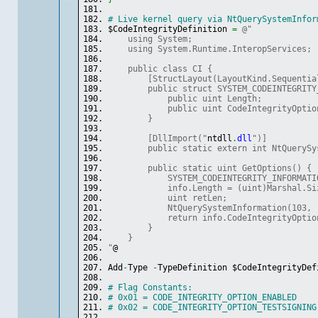
# Live kernel query via NtQuerySystemInfor
$CodeIntegrityDefinition 
=
@"
    using System;
    using System.Runtime.InteropServices;
    public class CI {
        [StructLayout(LayoutKind.Sequentia
        public struct SYSTEM_CODEINTEGRITY
            public uint Length;
            public uint CodeIntegrityOptio
        }
        [DllImport("
ntdll
.
dll
")]
        public static extern int NtQuerySy
        public static uint GetOptions() {
            SYSTEM_CODEINTEGRITY_INFORMATI
            info.Length = (uint)Marshal.Si
            uint retLen;
            NtQuerySystemInformation(103, 
            return info.CodeIntegrityOptio
        }
    }
"
@
Add
-
Type 
-
TypeDefinition $CodeIntegrityDef
# Flag Constants:
# 0x01 = CODE_INTEGRITY_OPTION_ENABLED
# 0x02 = CODE_INTEGRITY_OPTION_TESTSIGNING