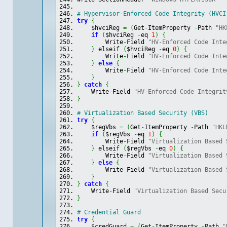
# Hypervisor-Enforced Code Integrity (HVCI
try
{
    $hvciReg 
=
(
Get
-
ItemProperty 
-
Path 
"HK
if
(
$hvciReg 
-
eq 
1
)
{
        Write
-
Field 
"HV-Enforced Code Inte
}
 elseif 
(
$hvciReg 
-
eq 
0
)
{
        Write
-
Field 
"HV-Enforced Code Inte
}
else
{
        Write
-
Field 
"HV-Enforced Code Inte
}
}
catch
{
    Write
-
Field 
"HV-Enforced Code Integrit
}
# Virtualization Based Security (VBS)
try
{
    $regVbs 
=
(
Get
-
ItemProperty 
-
Path 
"HKL
if
(
$regVbs 
-
eq 
1
)
{
        Write
-
Field 
"Virtualization Based 
}
 elseif 
(
$regVbs 
-
eq 
0
)
{
        Write
-
Field 
"Virtualization Based 
}
else
{
        Write
-
Field 
"Virtualization Based 
}
}
catch
{
    Write
-
Field 
"Virtualization Based Secu
}
# Credential Guard
try
{
    $credGuard 
=
(
Get
-
ItemProperty 
-
Path 
"