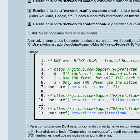
2️⃣. Escribe en la barra "
network.trr.mode
" y establece el valor de la pro
3️⃣. Escribe en la barra "
network.trr.uri
" y establece el valor de la propie
Quad9, AdGuard, Google, etc. Puedes buscar más información en Internet 
4️⃣. Escribe en la barra "
network.trr.confirmationNS
" y establece el val
¡Listo!. No es necesario reiniciar el navegador.
Alternativamente a todo lo anterior, puedes crear un archivo de configur
'C:\Users\Administrador\AppData\Roaming\Mozilla\Firefox\Profiles\{NOMB
Código
/* DNS over HTTPS (DoH) - Trusted Recursiv
/* https://github.com/bagder/TRRprefs?tab=
   0 - Off (default). use standard native 
   2 - Use TRR first, but will fall back t
   3 - Only use TRR. Never use the native 
user_pref
(
"network.trr.mode"
,
2
)
;
/* https://github.com/bagder/TRRprefs?tab=
user_pref
(
"network.trr.uri"
,
"https://mozi
/* https://github.com/bagder/TRRprefs?tab=
user_pref
(
"network.trr.confirmationNS"
,
"c
❗️ Para comprobar que
DoH
está funcionando correctamente en tu navegado
sni/
- Haz click en el botón "Comprobar mi navegador" y confirma que do
SNI" también es ideal que no muestre un icono de error.