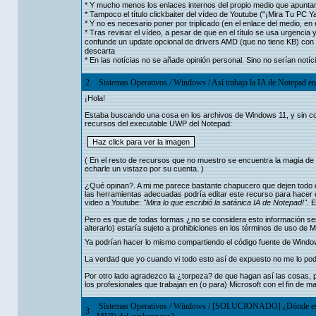
* Y mucho menos los enlaces internos del propio medio que apuntan 
* Tampoco el título clickbaiter del vídeo de Youtube ("¡Mira Tu PC
* Y no es necesario poner por triplicado (en el enlace del medio, en
* Tras revisar el vídeo, a pesar de que en el título se usa urgencia
confunde un update opcional de drivers AMD (que no tiene KB) con el
descarta
* En las notícias no se añade opinión personal. Sino no serían notíci
2
Sistemas Operativos
/
Windows
/
Así trabaja la IA de Notepad 
¡Hola!
Estaba buscando una cosa en los archivos de Windows 11, y sin co
recursos del executable UWP del Notepad:
( En el resto de recursos que no muestro se encuentra la magia de l
echarle un vistazo por su cuenta. )
¿Qué opinan?. A mi me parece bastante chapucero que dejen todo 
las herramientas adecuadas podría editar este recurso para hacer q
video a Youtube:
"Mira lo que escribió la satánica IA de Notepad!"
. 
Pero es que de todas formas ¿no se considera esto información sen
alterarlo) estaría sujeto a prohibiciones en los términos de uso de 
Ya podrían hacer lo mismo compartiendo el código fuente de Wind
La verdad que yo cuando vi todo esto así de expuesto no me lo pod
Por otro lado agradezco la ¿torpeza? de que hagan así las cosas, p
los profesionales que trabajan en (o para) Microsoft con el fin de m
Sistemas Operativos
/
Windows
/
[SOLUCIONADO] ¿Dónde está la
3