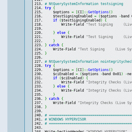
# NtQuerySystemInformation testsigning
try
{
    $options 
=
[
CI
]
::
GetOptions
(
)
    $testSigningEnabled 
=
(
$options 
-
band 
if
(
$testSigningEnabled
)
{
        Write
-
Field 
"Test Signing     (Liv
}
else
{
        Write
-
Field 
"Test Signing     (Liv
}
}
catch
{
    Write
-
Field 
"Test Signing     (Live Sy
}
# NtQuerySystemInformation nointegritychec
try
{
    $options 
=
[
CI
]
::
GetOptions
(
)
    $ciEnabled 
=
(
$options 
-
band 0x01
)
-
ne
if
(
$ciEnabled
)
{
        Write
-
Field 
"Integrity Checks (Liv
}
else
{
        Write
-
Field 
"Integrity Checks (Liv
}
}
catch
{
    Write
-
Field 
"Integrity Checks (Live Sy
}
# ========================================
# WINDOWS HYPERVISOR
# ========================================
Write
-
SectionHeader 
"WINDOWS HYPERVISOR"