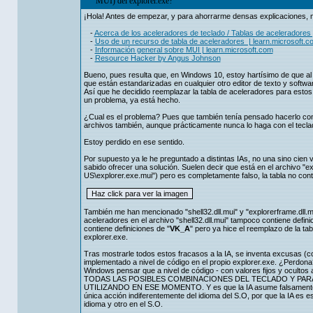
MUI) del explorer.exe?
¡Hola! Antes de empezar, y para ahorrarme densas explicaciones, me
-
Acerca de los aceleradores de teclado / Tablas de aceleradores 
-
Uso de un recurso de tabla de aceleradores | learn.microsoft.c
-
Información general sobre MUI | learn.microsoft.com
-
Resource Hacker by Angus Johnson
Bueno, pues resulta que, en Windows 10, estoy hartísimo de que al 
que están estandarizadas en cualquier otro editor de texto y softw
Así que he decidido reemplazar la tabla de aceleradores para esto
un problema, ya está hecho.
¿Cual es el problema? Pues que también tenía pensado hacerlo con
archivos también, aunque prácticamente nunca lo haga con el teclad
Estoy perdido en ese sentido.
Por supuesto ya le he preguntado a distintas IAs, no una sino cie
sabido ofrecer una solución. Suelen decir que está en el archivo "e
US\explorer.exe.mui") pero es completamente falso, la tabla no contie
También me han mencionado "shell32.dll.mui" y "explorerframe.dll.
aceleradores en el archivo "shell32.dll.mui" tampoco contiene definici
contiene definiciones de "
VK_A
" pero ya hice el reemplazo de la ta
explorer.exe.
Tras mostrarle todos estos fracasos a la IA, se inventa excusas (c
implementado a nivel de código en el propio explorer.exe. ¿Perdon
Windows pensar que a nivel de código - con valores fijos y ocultos 
TODAS LAS POSIBLES COMBINACIONES DEL TECLADO Y PAR
UTILIZANDO EN ESE MOMENTO. Y es que la IA asume falsament
única acción indiferentemente del idioma del S.O, por que la IA es es
idioma y otro en el S.O.