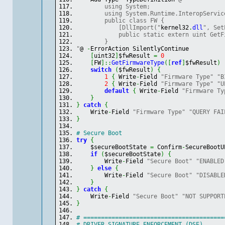
        using System;
        using System.Runtime.InteropServic
        public class FW {
            [DllImport("
kernel32
.
dll
", Set
            public static extern uint GetF
        }
"
@ 
-
ErrorAction SilentlyContinue
[
uint32
]
$fwResult 
=
0
[
FW
]
::
GetFirmwareType
(
[
ref
]
$fwResult
)
switch
(
$fwResult
)
{
1
{
 Write
-
Field 
"Firmware Type"
"B
2
{
 Write
-
Field 
"Firmware Type"
"U
default
{
 Write
-
Field 
"Firmware Ty
}
}
catch
{
    Write
-
Field 
"Firmware Type"
"QUERY FAI
}
# Secure Boot
try
{
    $secureBootState 
=
 Confirm
-
SecureBootU
if
(
$secureBootState
)
{
        Write
-
Field 
"Secure Boot"
"ENABLED
}
else
{
        Write
-
Field 
"Secure Boot"
"DISABLE
}
}
catch
{
    Write
-
Field 
"Secure Boot"
"NOT SUPPORT
}
# ========================================
# DRIVER SIGNATURE ENFORCEMENT (DSE)