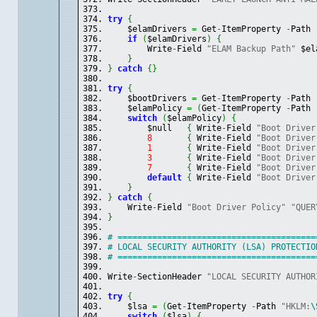
try
{
    $elamDrivers 
=
 Get
-
ItemProperty 
-
Path 
if
(
$elamDrivers
)
{
        Write
-
Field 
"ELAM Backup Path"
 $el
}
}
catch
{
}
try
{
    $bootDrivers 
=
 Get
-
ItemProperty 
-
Path 
    $elamPolicy 
=
(
Get
-
ItemProperty 
-
Path 
switch
(
$elamPolicy
)
{
        $null   
{
 Write
-
Field 
"Boot Driver
8
{
 Write
-
Field 
"Boot Driver
1
{
 Write
-
Field 
"Boot Driver
3
{
 Write
-
Field 
"Boot Driver
7
{
 Write
-
Field 
"Boot Driver
default
{
 Write
-
Field 
"Boot Driver
}
}
catch
{
    Write
-
Field 
"Boot Driver Policy"
"QUER
}
# ========================================
# LOCAL SECURITY AUTHORITY (LSA) PROTECTIO
# ========================================
Write
-
SectionHeader 
"LOCAL SECURITY AUTHOR
try
{
    $lsa 
=
(
Get
-
ItemProperty 
-
Path 
"HKLM:
\
switch
(
$lsa
)
{