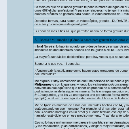
muchas opciones en el editor de video, desde ponerle un avatar, cam
Lo malo es que en el modo gratuito te pone la marca de agua en el 
unos 60€ el plan profesional. Y para ser sinceros no tengo ni la m
cuántos créditos se gastará para hacer un video normalito de 1 min
De todas formas, para hacer un video rápido, gratuito - DURANTE 14
de autor yo creo que está genial ¿no?.
Si conocen más sitios así que permitan usarlo de forma gratuita dura
5
Media
/
Multimedia
/
¿Cómo lo hacen para generar todos estos cl
¡Hola! No sé si lo habrán notado, pero desde hace ya un par de a
indecente de documentales hechos con IA (guion 80% IA - 20% inve
La mayoría son fáciles de identificar, pero hay veces que no se hac
Bueno, a lo que voy, mi consulta:
¿Alguien sabría explicarme como hacen estos creadores de conteni
documentales?.
Me explico. Estoy convencido de que una persona no se pone a gener
Midjourney
o con lo que sea, y luego los va insertando/concatena
convencido que aquí tiene que haber un proceso de automatizació
podría funcionar de la siguiente manera: Tú le entregas un guion o u
5~10 segundos, y te los va entregando uno por uno de forma individ
ejemplo), o tal vez te entrega el video entero de 1 hora o de la du
Me he fijado en muchos de estos documentales hechos con IA, y lo
está contando en ese momento. Por ejemplo, si el narrador está ha
con IA saldrán hormigas en un árbol, y cuando termine ese clip de 5
narrador esté diciendo en ese preciso momento. Y así durante todo
Eso no lo hace un humano, me parece imposible, serían demasiados m
(y las variaciones, y las correcciones, y elegir el mejor resultado)