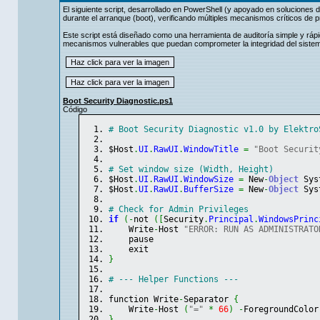
El siguiente script, desarrollado en PowerShell (y apoyado en soluciones d
durante el arranque (boot), verificando múltiples mecanismos críticos de
Este script está diseñado como una herramienta de auditoría simple y rápid
mecanismos vulnerables que puedan comprometer la integridad del siste
Boot Security Diagnostic.ps1
Código
# Boot Security Diagnostic v1.0 by Elektro
$Host
.
UI
.
RawUI
.
WindowTitle
=
"Boot Securit
# Set window size (Width, Height)
$Host
.
UI
.
RawUI
.
WindowSize
=
 New
-
Object
Sys
$Host
.
UI
.
RawUI
.
BufferSize
=
 New
-
Object
Sys
# Check for Admin Privileges
if
(
-
not 
(
[
Security
.
Principal
.
WindowsPrinc
    Write
-
Host 
"ERROR: RUN AS ADMINISTRATO
    pause
    exit
}
# --- Helper Functions ---
function Write
-
Separator 
{
    Write
-
Host 
(
"="
*
66
)
-
ForegroundColor
}