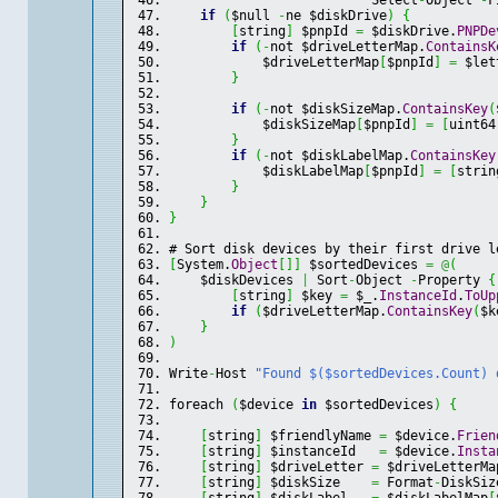
                          Select
-
Object 
-
F
if
(
$null 
-
ne $diskDrive
)
{
[
string
]
 $pnpId 
=
 $diskDrive.
PNPDe
if
(
-
not $driveLetterMap.
ContainsK
            $driveLetterMap
[
$pnpId
]
=
 $let
}
if
(
-
not $diskSizeMap.
ContainsKey
(
            $diskSizeMap
[
$pnpId
]
=
[
uint64
}
if
(
-
not $diskLabelMap.
ContainsKey
            $diskLabelMap
[
$pnpId
]
=
[
strin
}
}
}
# Sort disk devices by their first drive l
[
System.
Object
[
]
]
 $sortedDevices 
=
@
(
    $diskDevices 
|
 Sort
-
Object 
-
Property 
{
[
string
]
 $key 
=
 $_.
InstanceId
.
ToUp
if
(
$driveLetterMap.
ContainsKey
(
$k
}
)
Write
-
Host 
"Found $($sortedDevices.Count) 
foreach 
(
$device 
in
 $sortedDevices
)
{
[
string
]
 $friendlyName 
=
 $device.
Frien
[
string
]
 $instanceId   
=
 $device.
Insta
[
string
]
 $driveLetter 
=
 $driveLetterMa
[
string
]
 $diskSize    
=
 Format
-
DiskSiz