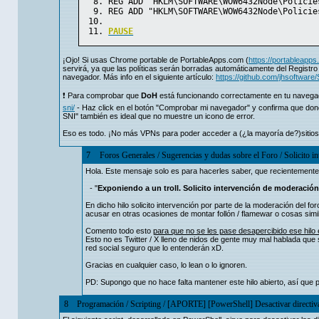
REG ADD "HKLM\SOFTWARE\WOW6432Node\Policie
REG ADD "HKLM\SOFTWARE\WOW6432Node\Policie
PAUSE
¡Ojo! Si usas Chrome portable de PortableApps.com (
https://portableapp
servirá, ya que las políticas serán borradas automáticamente del Registro
navegador. Más info en el siguiente artículo:
https://github.com/jhsoftwar
❗️ Para comprobar que
DoH
está funcionando correctamente en tu navegad
sni/
- Haz click en el botón "Comprobar mi navegador" y confirma que do
SNI" también es ideal que no muestre un icono de error.
Eso es todo. ¡No más VPNs para poder acceder a (¿la mayoría de?)sitios
7
Foros Generales
/
Sugerencias y dudas sobre el Foro
/
Solicito i
Hola. Este mensaje solo es para hacerles saber, que recientemente p
- "
Exponiendo a un troll. Solicito intervención de moderación
En dicho hilo solicito intervención por parte de la moderación del f
acusar en otras ocasiones de montar follón / flamewar o cosas simi
Comento todo esto
para que no se les pase desapercibido ese hilo 
Esto no es Twitter / X lleno de nidos de gente muy mal hablada que 
red social seguro que lo entenderán xD.
Gracias en cualquier caso, lo lean o lo ignoren.
PD: Supongo que no hace falta mantener este hilo abierto, así que
8
Programación
/
Scripting
/
[APORTE] [PowerShell] Desactivar directivas