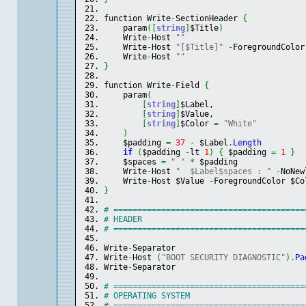
function Write
-
SectionHeader 
{
    param
(
[
string
]
$Title
)
    Write
-
Host 
""
    Write
-
Host 
"[$Title]"
-
ForegroundColor
    Write
-
Host 
""
}
function Write
-
Field 
{
    param
(
[
string
]
$Label,
[
string
]
$Value,
[
string
]
$Color 
=
"White"
)
    $padding 
=
37
-
 $Label
.
Length
if
(
$padding 
-
lt 
1
)
{
 $padding 
=
1
}
    $spaces 
=
" "
*
 $padding
    Write
-
Host 
"  $Label$spaces : "
-
NoNew
    Write
-
Host $Value 
-
ForegroundColor $Co
}
# ========================================
# HEADER
# ========================================
Write
-
Separator
Write
-
Host 
(
"BOOT SECURITY DIAGNOSTIC"
)
.
Pa
Write
-
Separator
# ========================================
# OPERATING SYSTEM
# ========================================