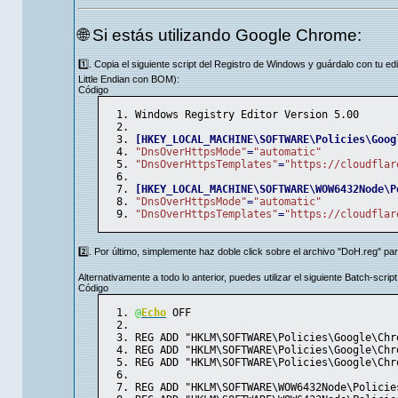
🌐 Si estás utilizando Google Chrome:
1️⃣. Copia el siguiente script del Registro de Windows y guárdalo con tu e
Little Endian con BOM):
Código
Windows Registry Editor Version 
5.00
[
HKEY_LOCAL_MACHINE\SOFTWARE\Policies\Goog
"DnsOverHttpsMode"
=
"automatic"
"DnsOverHttpsTemplates"
=
"https://cloudflar
[
HKEY_LOCAL_MACHINE\SOFTWARE\WOW6432Node\P
"DnsOverHttpsMode"
=
"automatic"
"DnsOverHttpsTemplates"
=
"https://cloudflar
2️⃣. Por último, simplemente haz doble click sobre el archivo "DoH.reg" para
Alternativamente a todo lo anterior, puedes utilizar el siguiente Batch-script
Código
@
Echo
 OFF
REG ADD "HKLM\SOFTWARE\Policies\Google\Chr
REG ADD "HKLM\SOFTWARE\Policies\Google\Chr
REG ADD "HKLM\SOFTWARE\Policies\Google\Chr
REG ADD "HKLM\SOFTWARE\WOW6432Node\Policie