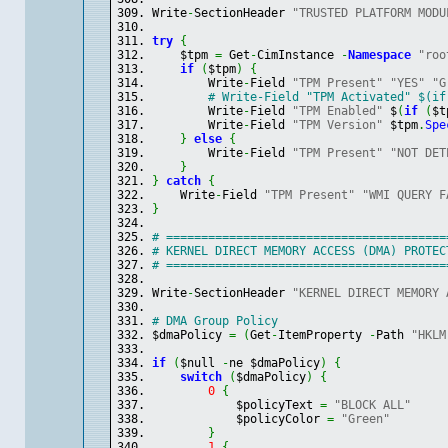
Write
-
SectionHeader 
"TRUSTED PLATFORM MODU
try
{
    $tpm 
=
 Get
-
CimInstance 
-
Namespace
"roo
if
(
$tpm
)
{
        Write
-
Field 
"TPM Present"
"YES"
"G
# Write-Field "TPM Activated" $(if
        Write
-
Field 
"TPM Enabled"
 $
(
if
(
$t
        Write
-
Field 
"TPM Version"
 $tpm
.
Spe
}
else
{
        Write
-
Field 
"TPM Present"
"NOT DET
}
}
catch
{
    Write
-
Field 
"TPM Present"
"WMI QUERY F
}
# ========================================
# KERNEL DIRECT MEMORY ACCESS (DMA) PROTEC
# ========================================
Write
-
SectionHeader 
"KERNEL DIRECT MEMORY 
# DMA Group Policy
$dmaPolicy 
=
(
Get
-
ItemProperty 
-
Path 
"HKLM
if
(
$null 
-
ne $dmaPolicy
)
{
switch
(
$dmaPolicy
)
{
0
{
            $policyText 
=
"BLOCK ALL"
            $policyColor 
=
"Green"
}
1
{