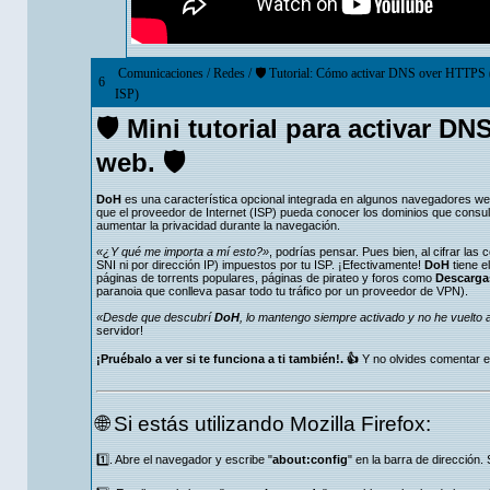
Comunicaciones
/
Redes
/
🛡 Tutorial: Cómo activar DNS over HTTPS (
6
ISP)
🛡 Mini tutorial para activar 
web. 🛡
DoH
es una característica opcional integrada en algunos navegadores web q
que el proveedor de Internet (ISP) pueda conocer los dominios que consul
aumentar la privacidad durante la navegación.
«¿Y qué me importa a mí esto?»
, podrías pensar. Pues bien, al cifrar l
SNI ni por dirección IP) impuestos por tu ISP. ¡Efectivamente!
DoH
tiene e
páginas de torrents populares, páginas de pirateo y foros como
Descarga
paranoia que conlleva pasar todo tu tráfico por un proveedor de VPN).
«Desde que descubrí
DoH
, lo mantengo siempre activado y no he vuelto 
servidor!
¡Pruébalo a ver si te funciona a ti también!. 👍
Y no olvides comentar en 
🌐 Si estás utilizando Mozilla Firefox:
1️⃣. Abre el navegador y escribe "
about:config
" en la barra de dirección.