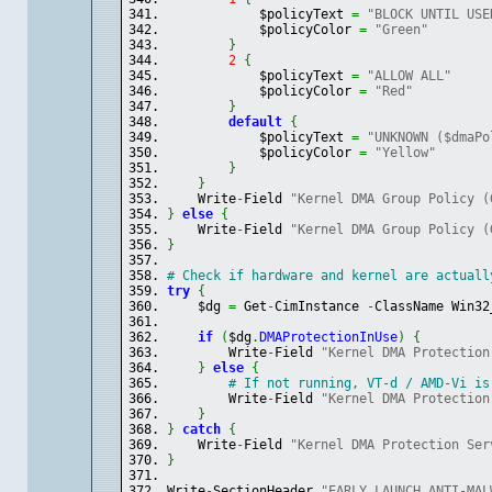
            $policyText 
=
"BLOCK UNTIL USE
            $policyColor 
=
"Green"
}
2
{
            $policyText 
=
"ALLOW ALL"
            $policyColor 
=
"Red"
}
default
{
            $policyText 
=
"UNKNOWN ($dmaPo
            $policyColor 
=
"Yellow"
}
}
    Write
-
Field 
"Kernel DMA Group Policy (
}
else
{
    Write
-
Field 
"Kernel DMA Group Policy (
}
# Check if hardware and kernel are actuall
try
{
    $dg 
=
 Get
-
CimInstance 
-
ClassName Win32
if
(
$dg
.
DMAProtectionInUse
)
{
        Write
-
Field 
"Kernel DMA Protection
}
else
{
# If not running, VT-d / AMD-Vi is
        Write
-
Field 
"Kernel DMA Protection
}
}
catch
{
    Write
-
Field 
"Kernel DMA Protection Ser
}
Write
-
SectionHeader 
"EARLY LAUNCH ANTI-MAL