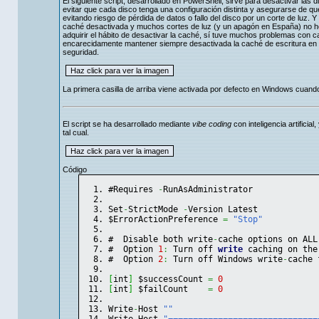
El siguiente script, desarrollado en PowerShell, sirve para desactivar las
evitar que cada disco tenga una configuración distinta y asegurarse de qu
evitando riesgo de pérdida de datos o fallo del disco por un corte de luz. Y
caché desactivada y muchos cortes de luz (y un apagón en España) no he s
adquirir el hábito de desactivar la caché, sí tuve muchos problemas con ca
encarecidamente mantener siempre desactivada la caché de escritura en to
seguridad.
La primera casilla de arriba viene activada por defecto en Windows cuan
El script se ha desarrollado mediante
vibe coding
con inteligencia artifici
tal cual.
Código
#Requires 
-
RunAsAdministrator
Set
-
StrictMode 
-
Version Latest
$ErrorActionPreference 
=
"Stop"
#  Disable both write
-
cache options on ALL
#  Option 
1
:
 Turn off 
write
 caching on the
#  Option 
2
:
 Turn off Windows write
-
cache 
[
int
]
 $successCount 
=
0
[
int
]
 $failCount    
=
0
Write
-
Host 
""