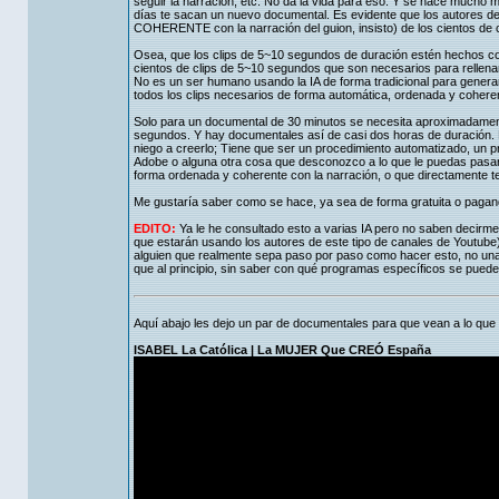
seguir la narración, etc. No da la vida para eso. Y se hace much
días te sacan un nuevo documental. Es evidente que los autores
COHERENTE con la narración del guion, insisto) de los cientos de cli
Osea, que los clips de 5~10 segundos de duración estén hechos con
cientos de clips de 5~10 segundos que son necesarios para rellena
No es un ser humano usando la IA de forma tradicional para generar 
todos los clips necesarios de forma automática, ordenada y coherent
Solo para un documental de 30 minutos se necesita aproximadament
segundos. Y hay documentales así de casi dos horas de duración. E
niego a creerlo; Tiene que ser un procedimiento automatizado, un pr
Adobe o alguna otra cosa que desconozco a lo que le puedas pasar u
forma ordenada y coherente con la narración, o que directamente t
Me gustaría saber como se hace, ya sea de forma gratuita o pagan
EDITO:
Ya le he consultado esto a varias IA pero no saben decirm
que estarán usando los autores de este tipo de canales de Youtube)
alguien que realmente sepa paso por paso como hacer esto, no una
que al principio, sin saber con qué programas específicos se puede
Aquí abajo les dejo un par de documentales para que vean a lo que 
ISABEL La Católica | La MUJER Que CREÓ España