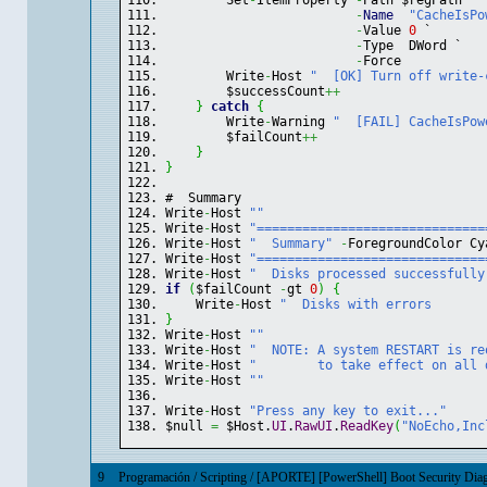
        Set
-
ItemProperty 
-
Path $regPath `
-
Name
"CacheIsPo
-
Value 
0
 `
-
Type  DWord `
-
Force
        Write
-
Host 
"  [OK] Turn off write-
        $successCount
++
}
catch
{
        Write
-
Warning 
"  [FAIL] CacheIsPow
        $failCount
++
}
}
#  Summary
Write
-
Host 
""
Write
-
Host 
"==============================
Write
-
Host 
"  Summary"
-
ForegroundColor Cy
Write
-
Host 
"==============================
Write
-
Host 
"  Disks processed successfully
if
(
$failCount 
-
gt 
0
)
{
    Write
-
Host 
"  Disks with errors       
}
Write
-
Host 
""
Write
-
Host 
"  NOTE: A system RESTART is re
Write
-
Host 
"        to take effect on all 
Write
-
Host 
""
Write
-
Host 
"Press any key to exit..."
$null 
=
 $Host.
UI
.
RawUI
.
ReadKey
(
"NoEcho,Inc
9
Programación
/
Scripting
/
[APORTE] [PowerShell] Boot Security Diagn