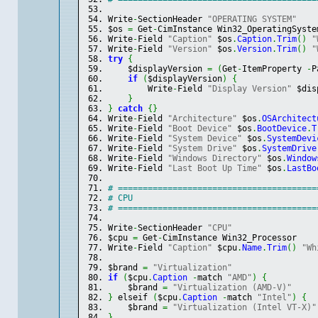
Write
-
SectionHeader 
"OPERATING SYSTEM"
$os 
=
 Get
-
CimInstance Win32_OperatingSyste
Write
-
Field 
"Caption"
 $os
.
Caption
.
Trim
(
)
"
Write
-
Field 
"Version"
 $os
.
Version
.
Trim
(
)
"
try
{
    $displayVersion 
=
(
Get
-
ItemProperty 
-
P
if
(
$displayVersion
)
{
        Write
-
Field 
"Display Version"
 $dis
}
}
catch
{
}
Write
-
Field 
"Architecture"
 $os
.
OSArchitect
Write
-
Field 
"Boot Device"
 $os
.
BootDevice
.
T
Write
-
Field 
"System Device"
 $os
.
SystemDevi
Write
-
Field 
"System Drive"
 $os
.
SystemDrive
Write
-
Field 
"Windows Directory"
 $os
.
Window
Write
-
Field 
"Last Boot Up Time"
 $os
.
LastBo
# ========================================
# CPU
# ========================================
Write
-
SectionHeader 
"CPU"
$cpu 
=
 Get
-
CimInstance Win32_Processor
Write
-
Field 
"Caption"
 $cpu
.
Name
.
Trim
(
)
"Wh
$brand 
=
"Virtualization"
if
(
$cpu
.
Caption
-
match 
"AMD"
)
{
    $brand 
=
"Virtualization (AMD-V)"
}
 elseif 
(
$cpu
.
Caption
-
match 
"Intel"
)
{
    $brand 
=
"Virtualization (Intel VT-X)"
}