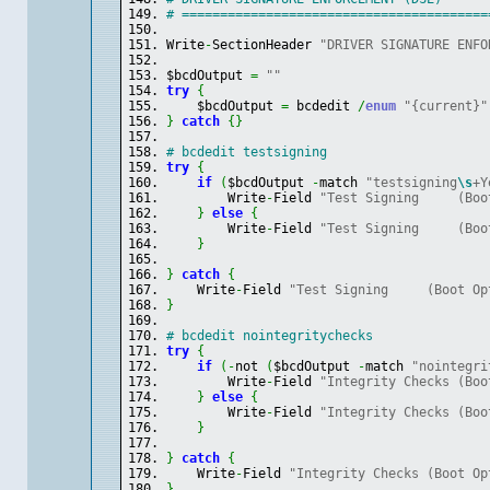
# ========================================
Write
-
SectionHeader 
"DRIVER SIGNATURE ENFO
$bcdOutput 
=
""
try
{
    $bcdOutput 
=
 bcdedit 
/
enum
"{current}"
}
catch
{
}
# bcdedit testsigning
try
{
if
(
$bcdOutput 
-
match 
"testsigning
\s
+Y
        Write
-
Field 
"Test Signing     (Boo
}
else
{
        Write
-
Field 
"Test Signing     (Boo
}
}
catch
{
    Write
-
Field 
"Test Signing     (Boot Op
}
# bcdedit nointegritychecks
try
{
if
(
-
not 
(
$bcdOutput 
-
match 
"nointegri
        Write
-
Field 
"Integrity Checks (Boo
}
else
{
        Write
-
Field 
"Integrity Checks (Boo
}
}
catch
{
    Write
-
Field 
"Integrity Checks (Boot Op
}