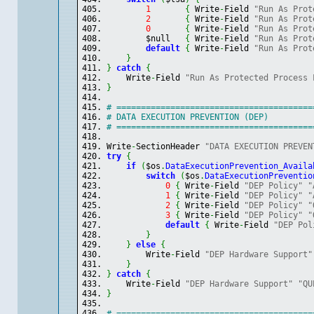
1
{
 Write
-
Field 
"Run As Prot
2
{
 Write
-
Field 
"Run As Prot
0
{
 Write
-
Field 
"Run As Prot
        $null   
{
 Write
-
Field 
"Run As Prot
default
{
 Write
-
Field 
"Run As Prot
}
}
catch
{
    Write
-
Field 
"Run As Protected Process 
}
# ========================================
# DATA EXECUTION PREVENTION (DEP)
# ========================================
Write
-
SectionHeader 
"DATA EXECUTION PREVEN
try
{
if
(
$os
.
DataExecutionPrevention_Availa
switch
(
$os
.
DataExecutionPreventio
0
{
 Write
-
Field 
"DEP Policy"
"
1
{
 Write
-
Field 
"DEP Policy"
"
2
{
 Write
-
Field 
"DEP Policy"
"
3
{
 Write
-
Field 
"DEP Policy"
"
default
{
 Write
-
Field 
"DEP Pol
}
}
else
{
        Write
-
Field 
"DEP Hardware Support"
}
}
catch
{
    Write
-
Field 
"DEP Hardware Support"
"QU
}
# ========================================