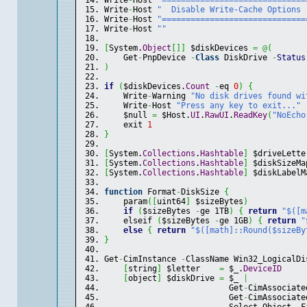
Write
-
Host 
"==============================
Write
-
Host 
"  Disable Write-Cache Options 
Write
-
Host 
"==============================
Write
-
Host 
""
[
System.
Object
[
]
]
 $diskDevices 
=
@
(
    Get
-
PnpDevice 
-
Class
 DiskDrive 
-
Status
)
if
(
$diskDevices.
Count
-
eq 
0
)
{
    Write
-
Warning 
"No disk drives found wi
    Write
-
Host 
"Press any key to exit..."
    $null 
=
 $Host.
UI
.
RawUI
.
ReadKey
(
"NoEcho
    exit 
1
}
[
System.
Collections
.
Hashtable
]
 $driveLette
[
System.
Collections
.
Hashtable
]
 $diskSizeMa
[
System.
Collections
.
Hashtable
]
 $diskLabelM
function
 Format
-
DiskSize 
{
    param
(
[
uint64
]
 $sizeBytes
)
if
(
$sizeBytes 
-
ge 1TB
)
{
return
"$([m
    elseif 
(
$sizeBytes 
-
ge 1GB
)
{
return
"
else
{
return
"$([math]::Round($sizeBy
}
Get
-
CimInstance 
-
ClassName Win32_LogicalDi
[
string
]
 $letter    
=
 $_.
DeviceID
[
object
]
 $diskDrive 
=
 $_ 
|
                          Get
-
CimAssociate
                          Get
-
CimAssociate