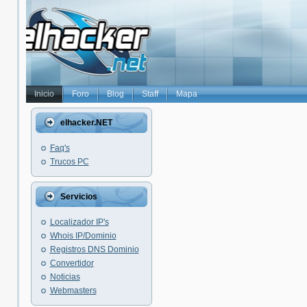
Inicio
Foro
Blog
Staff
Mapa
elhacker.NET
Faq's
Trucos PC
Servicios
Localizador IP's
Whois IP/Dominio
Registros DNS Dominio
Convertidor
Noticias
Webmasters