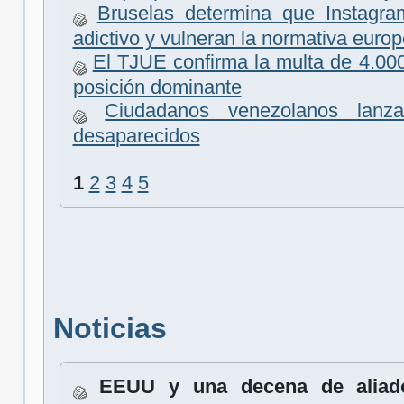
Bruselas determina que Instagr
adictivo y vulneran la normativa euro
El TJUE confirma la multa de 4.00
posición dominante
Ciudadanos venezolanos lanz
desaparecidos
1
2
3
4
5
Noticias
EEUU y una decena de aliado