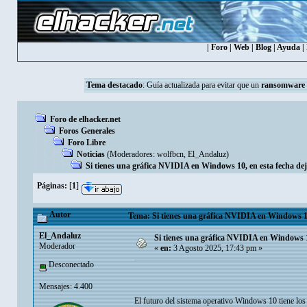
|
Foro
|
Web
|
Blog
|
Ayuda
|
Tema destacado
:
Guía actualizada para evitar que un
ransomware
Foro de elhacker.net
Foros Generales
Foro Libre
Noticias
(Moderadores:
wolfbcn
,
El_Andaluz
)
Si tienes una gráfica NVIDIA en Windows 10, en esta fecha deja
Páginas:
[
1
]
Autor
Tema: Si tienes una gráfica NVIDIA en Windows 10, 
El_Andaluz
Si tienes una gráfica NVIDIA en Windows 10,
Moderador
«
en:
3 Agosto 2025, 17:43 pm »
Desconectado
Mensajes: 4.400
El futuro del sistema operativo Windows 10 tiene los 