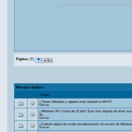
Páginas:
[
1
]
Mensajes similares
Asunto
¿Tienes Windows y alguien está robando tu Wi-Fi?
Noticias
¿Windows XP o Linux de 32 bits? Este mes dejarás de tener act
de ...
Noticias
¿Cuándo dejará de recibir actualizaciones mi versión de Window
Noticias