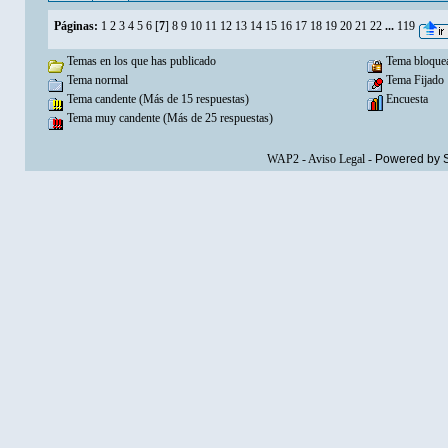
Páginas:
1
2
3
4
5
6
[
7
]
8
9
10
11
12
13
14
15
16
17
18
19
20
21
22
...
119
Temas en los que has publicado
Tema bloque
Tema normal
Tema Fijado
Tema candente (Más de 15 respuestas)
Encuesta
Tema muy candente (Más de 25 respuestas)
WAP2
-
Aviso Legal
-
Powered by 