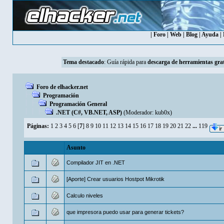
|
Foro
|
Web
|
Blog
|
Ayuda
|
Tema destacado
:
Guía rápida para
descarga de herramientas grat
Foro de elhacker.net
Programación
Programación General
.NET (C#, VB.NET, ASP)
(Moderador:
kub0x
)
Páginas:
1
2
3
4
5
6
[
7
]
8
9
10
11
12
13
14
15
16
17
18
19
20
21
22
...
119
Asunto
Compilador JIT en .NET
[Aporte] Crear usuarios Hostpot Mikrotik
Calculo niveles
que impresora puedo usar para generar tickets?