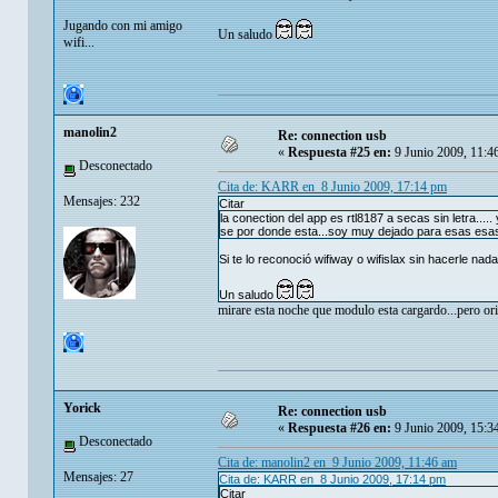
Jugando con mi amigo
Un saludo
wifi...
manolin2
Re: connection usb
«
Respuesta #25 en:
9 Junio 2009, 11:4
Desconectado
Cita de: KARR en 8 Junio 2009, 17:14 pm
Mensajes: 232
Citar
la conection del app es rtl8187 a secas sin letra..... 
se por donde esta...soy muy dejado para esas esas 
Si te lo reconoció wifiway o wifislax sin hacerle n
Un saludo
mirare esta noche que modulo esta cargardo...pero or
Yorick
Re: connection usb
«
Respuesta #26 en:
9 Junio 2009, 15:3
Desconectado
Cita de: manolin2 en 9 Junio 2009, 11:46 am
Mensajes: 27
Cita de: KARR en 8 Junio 2009, 17:14 pm
Citar