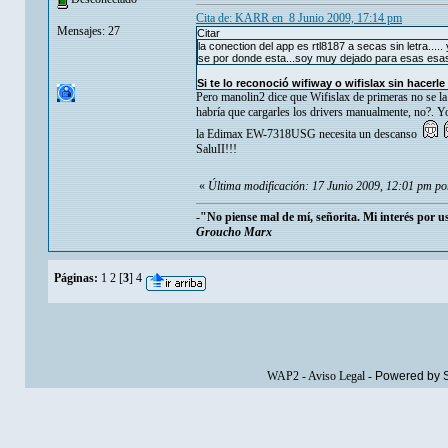
Cita de: KARR en 8 Junio 2009, 17:14 pm
Mensajes: 27
Citar
la conection del app es rtl8187 a secas sin letra..... 
se por donde esta...soy muy dejado para esas esas 
Si te lo reconoció wifiway o wifislax sin hacerl
Pero manolin2 dice que Wifislax de primeras no se l
habría que cargarles los drivers manualmente, no?. 
la Edimax EW-7318USG necesita un descanso
SaluII!!!
«
Última modificación: 17 Junio 2009, 12:01 pm po
-"No piense mal de mí, señorita. Mi interés por 
Groucho Marx
Páginas:
1
2
[
3
]
4
WAP2
-
Aviso Legal
-
Powered by 