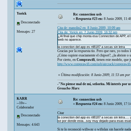
Yorick
Re: connection usb
«
Respuesta #23 en:
8 Junio 2009, 11:4
Desconectado
Cita de: manolin2 en 8 Junio 2009, 10:09 am
Mensajes: 27
Cita de: Yorick en 7 Junio 2009, 16:32 pm
¿Al final que chip monta esa Connection de APP, el 
web no aparece.
la conection del app es rtl8187 a secas sin letra
Gracias por la respuesta tio. Pero que raro, yo todos 
¿Cómo supiste exactamente el chipset?, ¿la abriste o 
Por cierto, en
Comprawifi
, tienen este modelo, que
http://www.comprawifi.com/usb/aircrack/comprawif
«
Última modificación: 8 Junio 2009, 11:53 am por 
-"No piense mal de mí, señorita. Mi interés por 
Groucho Marx
KARR
Re: connection usb
--16v--
«
Respuesta #24 en:
8 Junio 2009, 17:1
Colaborador
Citar
Desconectado
la conection del app es rtl8187 a secas sin letra..... y
se por donde esta...soy muy dejado para esas esas 
Mensajes: 4.643
Si te lo reconoció wifiway o wifislax sin hacerle na