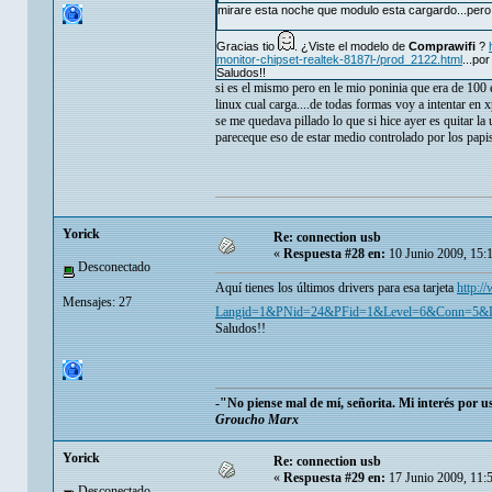
mirare esta noche que modulo esta cargardo...pero 
Gracias tio
. ¿Viste el modelo de
Comprawifi
?
monitor-chipset-realtek-8187l-/prod_2122.html
...po
Saludos!!
si es el mismo pero en le mio poninia que era de 100 
linux cual carga....de todas formas voy a intentar en 
se me quedava pillado lo que si hice ayer es quitar la 
pareceque eso de estar medio controlado por los papis
Yorick
Re: connection usb
«
Respuesta #28 en:
10 Junio 2009, 15:
Desconectado
Aquí tienes los últimos drivers para esa tarjeta
http:/
Mensajes: 27
Langid=1&PNid=24&PFid=1&Level=6&Conn=5&
Saludos!!
-"No piense mal de mí, señorita. Mi interés por 
Groucho Marx
Yorick
Re: connection usb
«
Respuesta #29 en:
17 Junio 2009, 11:
Desconectado