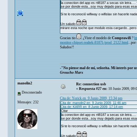
la conection del app es rtl8187 a secas sin letra..... 
se por donde esta...soy muy dejado para esas esas 
Si te lo reconoció wifiway o wifislax sin hacerle n
Un saludo
mirare esta noche que modulo esta cargardo...pero 
Gracias tio
. ¿Viste el modelo de
Comprawifi
?
h
monitor-chipset-realtek-8187l-/prod_2122.html
...por
Saludos!!
-"No piense mal de mí, señorita. Mi interés por 
Groucho Marx
manolin2
Re: connection usb
«
Respuesta #27 en:
10 Junio 2009, 09:
Desconectado
Cita de: Yorick en 9 Junio 2009, 15:34 pm
Mensajes: 232
Cita de: manolin2 en 9 Junio 2009, 11:46 am
Cita de: KARR en 8 Junio 2009, 17:14 pm
Citar
la conection del app es rtl8187 a secas sin letra..... 
se por donde esta...soy muy dejado para esas esas 
Si te lo reconoció wifiway o wifislax sin hacerle n
Un saludo