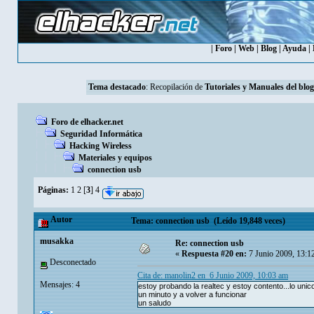
|
Foro
|
Web
|
Blog
|
Ayuda
|
Tema destacado
: Recopilación de
Tutoriales y Manuales del blog
Foro de elhacker.net
Seguridad Informática
Hacking Wireless
Materiales y equipos
connection usb
Páginas:
1
2
[
3
]
4
Autor
Tema: connection usb (Leído 19,848 veces)
musakka
Re: connection usb
«
Respuesta #20 en:
7 Junio 2009, 13:1
Desconectado
Cita de: manolin2 en 6 Junio 2009, 10:03 am
Mensajes: 4
estoy probando la realtec y estoy contento...lo uni
un minuto y a volver a funcionar
un saludo