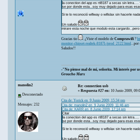
la conection del app es rtl8187 a secas sin letra..... 
se por donde esta...soy muy dejado para esas esas 
Si te lo reconoció wifiway o wifislax sin hacerle n
Un saludo
mirare esta noche que modulo esta cargardo...pero 
Gracias tio
. ¿Viste el modelo de
Comprawifi
?
h
monitor-chipset-realtek-8187l-/prod_2122.html
...por
Saludos!!
-"No piense mal de mí, señorita. Mi interés por 
Groucho Marx
manolin2
Re: connection usb
«
Respuesta #27 en:
10 Junio 2009, 09:
Desconectado
Cita de: Yorick en 9 Junio 2009, 15:34 pm
Mensajes: 232
Cita de: manolin2 en 9 Junio 2009, 11:46 am
Cita de: KARR en 8 Junio 2009, 17:14 pm
Citar
la conection del app es rtl8187 a secas sin letra..... 
se por donde esta...soy muy dejado para esas esas 
Si te lo reconoció wifiway o wifislax sin hacerle n
Un saludo