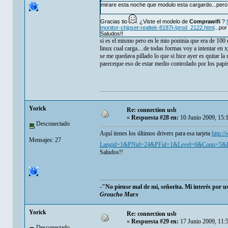
mirare esta noche que modulo esta cargardo...pero 
Gracias tio
. ¿Viste el modelo de
Comprawifi
?
monitor-chipset-realtek-8187l-/prod_2122.html
...po
Saludos!!
si es el mismo pero en le mio poninia que era de 100 
linux cual carga....de todas formas voy a intentar en 
se me quedava pillado lo que si hice ayer es quitar la 
pareceque eso de estar medio controlado por los papis
Yorick
Re: connection usb
«
Respuesta #28 en:
10 Junio 2009, 15:
Desconectado
Aquí tienes los últimos drivers para esa tarjeta
http:/
Mensajes: 27
Langid=1&PNid=24&PFid=1&Level=6&Conn=5&
Saludos!!
-"No piense mal de mí, señorita. Mi interés por 
Groucho Marx
Yorick
Re: connection usb
«
Respuesta #29 en:
17 Junio 2009, 11:
Desconectado