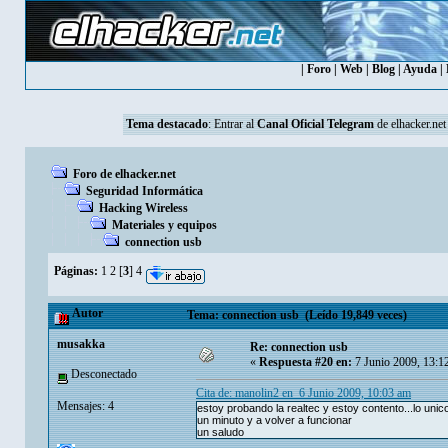
|
Foro
|
Web
|
Blog
|
Ayuda
|
Tema destacado
: Entrar al
Canal Oficial Telegram
de elhacker.net
Foro de elhacker.net
Seguridad Informática
Hacking Wireless
Materiales y equipos
connection usb
Páginas:
1
2
[
3
]
4
Autor
Tema: connection usb (Leído 19,849 veces)
musakka
Re: connection usb
«
Respuesta #20 en:
7 Junio 2009, 13:1
Desconectado
Cita de: manolin2 en 6 Junio 2009, 10:03 am
Mensajes: 4
estoy probando la realtec y estoy contento...lo uni
un minuto y a volver a funcionar
un saludo