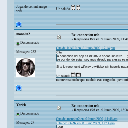
Jugando con mi amigo
Un saludo
wifi...
manolin2
Re: connection usb
«
Respuesta #25 en:
9 Junio 2009, 11:4
Desconectado
Cita de: KARR en 8 Junio 2009, 17:14 pm
Mensajes: 232
Citar
la conection del app es rtl8187 a secas sin letra..... 
se por donde esta...soy muy dejado para esas esas 
Si te lo reconoció wifiway o wifislax sin hacerle n
Un saludo
mirare esta noche que modulo esta cargardo...pero or
Yorick
Re: connection usb
«
Respuesta #26 en:
9 Junio 2009, 15:3
Desconectado
Cita de: manolin2 en 9 Junio 2009, 11:46 am
Mensajes: 27
Cita de: KARR en 8 Junio 2009, 17:14 pm
Citar