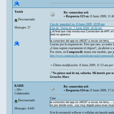
Yorick
Re: connection usb
«
Respuesta #23 en:
8 Junio 2009, 11:4
Desconectado
Cita de: manolin2 en 8 Junio 2009, 10:09 am
Mensajes: 27
Cita de: Yorick en 7 Junio 2009, 16:32 pm
¿Al final que chip monta esa Connection de APP, el 
web no aparece.
la conection del app es rtl8187 a secas sin letra
Gracias por la respuesta tio. Pero que raro, yo todos 
¿Cómo supiste exactamente el chipset?, ¿la abriste o 
Por cierto, en
Comprawifi
, tienen este modelo, que
http://www.comprawifi.com/usb/aircrack/comprawif
«
Última modificación: 8 Junio 2009, 11:53 am por 
-"No piense mal de mí, señorita. Mi interés por 
Groucho Marx
KARR
Re: connection usb
--16v--
«
Respuesta #24 en:
8 Junio 2009, 17:1
Colaborador
Citar
Desconectado
la conection del app es rtl8187 a secas sin letra..... y
se por donde esta...soy muy dejado para esas esas 
Mensajes: 4.643
Si te lo reconoció wifiway o wifislax sin hacerle na