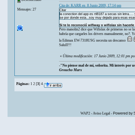
Cita de: KARR en 8 Junio 2009, 17:14 pm
Mensajes: 27
Citar
la conection del app es rtl8187 a secas sin letra..... 
se por donde esta...soy muy dejado para esas esas 
Si te lo reconoció wifiway o wifislax sin hacerl
Pero manolin2 dice que Wifislax de primeras no se l
habría que cargarles los drivers manualmente, no?. 
la Edimax EW-7318USG necesita un descanso
SaluII!!!
«
Última modificación: 17 Junio 2009, 12:01 pm po
-"No piense mal de mí, señorita. Mi interés por 
Groucho Marx
Páginas:
1
2
[
3
]
4
WAP2
-
Aviso Legal
-
Powered by 