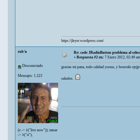
https://jleyer.wordpress.com/
rub'n
Re: code JRadioButton problema al sele
«
Respuesta #2 en:
7 Enero 2012, 02:49 am
Desconectado
gracias mi pana, todo calidad yoouu, y boorralo ejejje
Mensajes: 1.223
saludos.
(e -> λ("live now")); tatuar
-> λ("α");