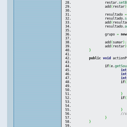
		restar.
setB
		add
(
restar
)
		resultado 
=
		resultado.
s
		add
(
resulta
		resultado.
a
		grupo 
=
new
		add
(
sumar
)
;
		add
(
restar
)
}
public
void
 actionP
if
(
e.
getSou
int
int
int
if
(
}
if
(
}
//s
}
}