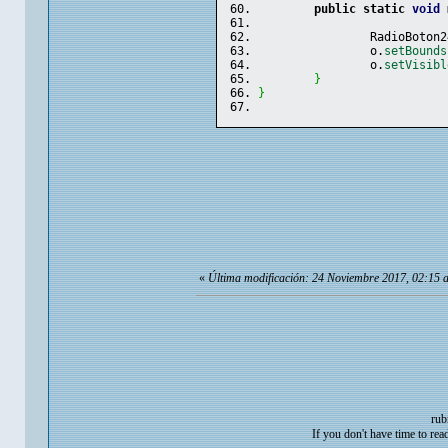
public
static
void
 
		RadioBoton
		o.
setBounds
		o.
setVisibl
}
}
«
Última modificación: 24 Noviembre 2017, 02:15 
rub
If you don't have time to rea