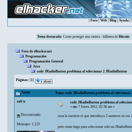
|
Foro
|
Web
|
Blog
|
Ayuda
|
Tema destacado
:
Como proteger una cartera - billetera de
Bitcoin
Foro de elhacker.net
Programación
Programación General
Java
code JRadioButton problema al seleccionar 2 JRadioButton
Páginas:
[
1
]
Autor
Tema: code JRadioButton problema al seleccionar 
rub'n
code JRadioButton problema al seleccio
«
en:
7 Enero 2012, 02:36 am »
Desconectado
osea la cuestion es que introdusco 2 numeros en sus J
Mensajes: 1.223
pero como hago para seleccionar solo un JRadioButton