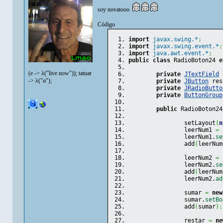
soy novatooo
Código
import
javax.swing.*
;
import
javax.swing.event.*
;
import
java.awt.event.*
;
public
class
 RadioBoton24 
e
(e -> λ("live now")); tatuar
private
JTextField
 
-> λ("α");
private
JButton
 res
private
JRadioButto
private
ButtonGroup
public
 RadioBoton24
		setLayout
(
n
		leerNum1 
=
		leerNum1.
se
		add
(
leerNum
		leerNum2 
=
		leerNum2.
se
		add
(
leerNum
		leerNum2.
ad
		sumar 
=
new
		sumar.
setBo
		add
(
sumar
)
;
		restar 
=
ne