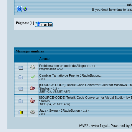
rub
If you don't have time to rea
Páginas:
[
1
]
Mensajes similares
Asunto
Problema con un code de Allegro
«
1
2
»
Programación C/C++
Cambiar Tamaño de Fuente JRadioButton...
Java
[SOURCE-CODE] Telerik Code Converter Client for Windows - by
Studios
«
1
2
»
.NET (C#, VB.NET, ASP)
[SOURCE-CODE] Telerik Code Converter for Visual Studio - by E
Studios
.NET (C#, VB.NET, ASP)
Java - Swing - JRadioButton
«
1
2
»
Java
WAP2
-
Aviso Legal
-
Powered by 