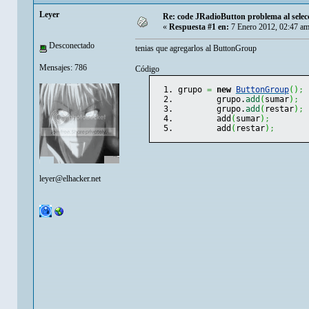
Leyer
Re: code JRadioButton problema al sele
«
Respuesta #1 en:
7 Enero 2012, 02:47 am
Desconectado
tenias que agregarlos al ButtonGroup
Mensajes: 786
Código
grupo 
=
new
ButtonGroup
(
)
;
	grupo.
add
(
sumar
)
;
	grupo.
add
(
restar
)
;
	add
(
sumar
)
;
	add
(
restar
)
;
leyer@elhacker.net