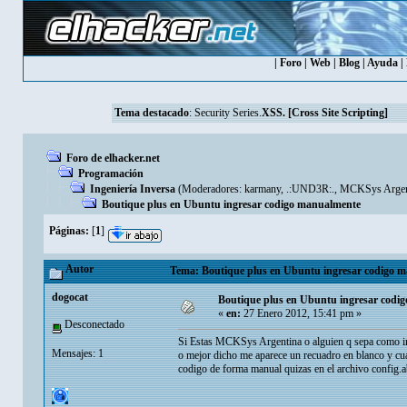
|
Foro
|
Web
|
Blog
|
Ayuda
|
Tema destacado
:
Security Series.
XSS. [Cross Site Scripting]
Foro de elhacker.net
Programación
Ingeniería Inversa
(Moderadores:
karmany
,
.:UND3R:.
,
MCKSys Argen
Boutique plus en Ubuntu ingresar codigo manualmente
Páginas:
[
1
]
Autor
Tema: Boutique plus en Ubuntu ingresar codigo m
dogocat
Boutique plus en Ubuntu ingresar codi
«
en:
27 Enero 2012, 15:41 pm »
Desconectado
Si Estas MCKSys Argentina o alguien q sepa como in
Mensajes: 1
o mejor dicho me aparece un recuadro en blanco y cua
codigo de forma manual quizas en el archivo config.a