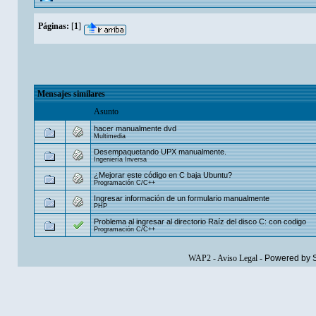
Páginas:
[
1
]
Mensajes similares
Asunto
hacer manualmente dvd
Multimedia
Desempaquetando UPX manualmente.
Ingeniería Inversa
¿Mejorar este código en C baja Ubuntu?
Programación C/C++
Ingresar información de un formulario manualmente
PHP
Problema al ingresar al directorio Raíz del disco C: con codigo
Programación C/C++
WAP2
-
Aviso Legal
-
Powered by 