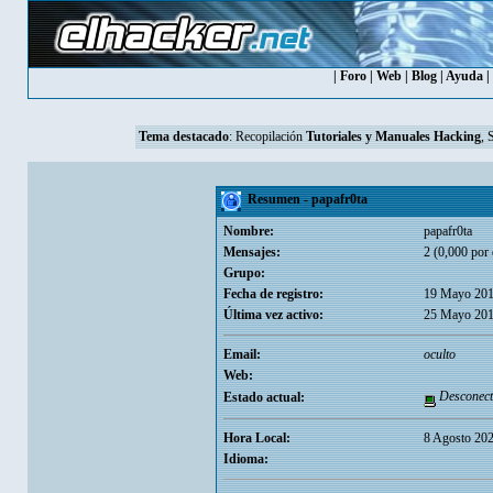
|
Foro
|
Web
|
Blog
|
Ayuda
|
Tema destacado
:
Recopilación
Tutoriales y Manuales Hacking
, 
Resumen - papafr0ta
Nombre:
papafr0ta
Mensajes:
2 (0,000 por 
Grupo:
Fecha de registro:
19 Mayo 201
Última vez activo:
25 Mayo 201
Email:
oculto
Web:
Desconect
Estado actual:
Hora Local:
8 Agosto 202
Idioma: