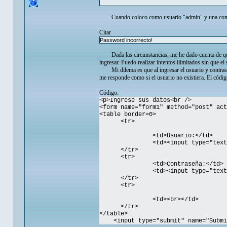
Cuando coloco como usuario "admin" y una contrase
Citar
Password incorrecto!
Dada las circunstancias, me he dado cuenta de que 
ingresar. Puedo realizar intentos ilimitados sin que e
Mi dilema es que al ingresar el usuario y contras
me responde como si el usuario no existiera. El códig
Código:
<p>Ingrese sus datos<br />
<form name="form1" method="post" act
<table border=0>
<tr>
<td>Usuario:</td>
<td><input type="text" nam
</tr>
<tr>
<td>Contraseña:</td>
<td><input type="text" nam
</tr>
<tr>
<td><br></td>
</tr>
</table>
<input type="submit" name="Submit