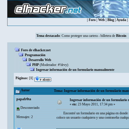
|
Foro
|
Web
|
Blog
|
Ayuda
|
Tema destacado
:
Como proteger una cartera - billetera de
Bitcoin
Foro de elhacker.net
Programación
Desarrollo Web
PHP
(Moderador:
#!drvy
)
Ingresar información de un formulario manualmente
Páginas:
[
1
]
Autor
Tema: Ingresar información de un formulario man
papafr0ta
Ingresar información de un formulario
«
en:
23 Mayo 2011, 17:34 pm »
Desconectado
Encontré un formulario en una página en donde se 
Mensajes: 2
coloco un usuario cualquiera y una contraseña cualqui