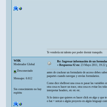
Te vendería mi talento por poder dormir tranquilo.
WHK
Re: Ingresar información de un formul
Moderador Global
«
Respuesta #2 en:
23 Mayo 2011, 19:22 
Desconectado
antes de crackear un formulario de acceso debes saber
paquetes cuando navegas y envías formularios.
Mensajes: 6.612
Como dice shellroot una cosa es pasar las variables en 
otra cosa es hacer un trace, otra cosa es evitar los to
Sin conocimiento no hay
interpretar headers, etc etc etc.
espíritu
Si lo único que quieres es hacer click en algo y que 
o bat + netcat o algún proyecto en algún lenguaje como