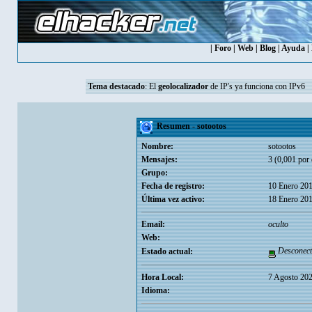
|
Foro
|
Web
|
Blog
|
Ayuda
|
Tema destacado
: El
geolocalizador
de IP's ya funciona con IPv6
Resumen - sotootos
Nombre:
sotootos
Mensajes:
3 (0,001 por 
Grupo:
Fecha de registro:
10 Enero 201
Última vez activo:
18 Enero 201
Email:
oculto
Web:
Desconect
Estado actual:
Hora Local:
7 Agosto 202
Idioma: