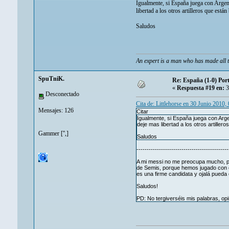
Igualmente, si España juega con Argen
libertad a los otros artilleros que están
Saludos
An expert is a man who has made all t
SpuTniK.
Re: España (1-0) Por
«
Respuesta #19 en:
3
Desconectado
Cita de: Littlehorse en 30 Junio 2010,
Mensajes: 126
Citar
Igualmente, si España juega con Arg
deje mas libertad a los otros artiller
Gammer ['',]
Saludos
---------------------------------------------
A mi messi no me preocupa mucho, par
de Semis, porque hemos jugado con e
es una firme candidata y ojalá pueda
Saludos!
PD: No tergiverséis mis palabras, op