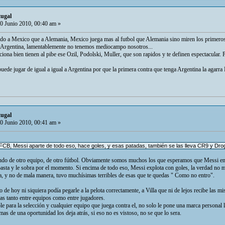
tugal
0 Junio 2010, 00:40 am »
edo a Mexico que a Alemania, Mexico juega mas al futbol que Alemania sino miren los primeros 
 Argentina, lamentablemente no tenemos mediocampo nosotros...
ciona bien tienen al pibe ese Ozil, Podolski, Muller, que son rapidos y te definen espectacular. 
de jugar de igual a igual a Argentina por que la primera contra que tenga Argentina la agarra 
tugal
0 Junio 2010, 00:41 am »
 FCB, Messi aparte de todo eso, hace goles, y esas patadas, también se las lleva CR9 y Drog
ando de otro equipo, de otro fútbol. Obviamente somos muchos los que esperamos que Messi empi
asta y le sobra por el momento. Si encima de todo eso, Messi explota con goles, la verdad no m
nta, y no de mala manera, tuvo muchísimas terribles de esas que te quedas " Como no entro".
o de hoy ni siquiera podía pegarle a la pelota correctamente, a Villa que ni de lejos recibe la
s tanto entre equipos como entre jugadores.
e para la selección y cualquier equipo que juega contra el, no solo le pone una marca personal l
 mas de una oportunidad los deja atrás, si eso no es vistoso, no se que lo sera.