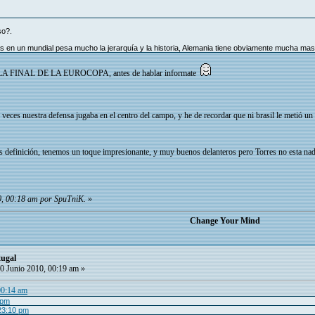
so?.
 en un mundial pesa mucho la jerarquía y la historia, Alemania tiene obviamente mucha mas
 en LA FINAL DE LA EUROCOPA, antes de hablar informate
eces nuestra defensa jugaba en el centro del campo, y he de recordar que ni brasil le metió un g
 es definición, tenemos un toque impresionante, y muy buenos delanteros pero Torres no esta na
0, 00:18 am por SpuTniK.
»
Change Your Mind
tugal
0 Junio 2010, 00:19 am »
00:14 am
 pm
 23:10 pm