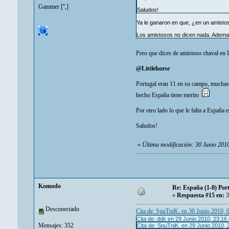
Gammer ['',]
Saludos!
Ya le ganaron en que, ¿en un amisto
Los amistosos no dicen nada. Ademas
Pero que dices de amistoso chaval
@Littlehorse
Portugal eran 11 en su campo, muchas v
hecho España tiene merito
Por otro lado lo que le falta a España
Saludos!
«
Última modificación: 30 Junio 201
Komodo
Re: España (1-0) Por
«
Respuesta #15 en:
3
Desconectado
Cita de: SpuTniK. en 30 Junio 2010, 
Cita de: ddk en 29 Junio 2010, 23:16
Mensajes: 352
Cita de: SpuTniK. en 29 Junio 2010,