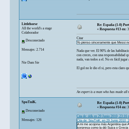
Littlehorse
Re: España (1-0) Por
All the world's a stage
«
Respuesta #13 en:
3
Colaborador
Citar
Desconectado
Yo pienso sinceramente que Messi no 
Mensajes: 2.714
Nada que ver. El 90% de las habilitaci
con creces, con una responsabilidad qu
nada, van todos a el. No es fácil jugar
Nie Dam Sie
El gol no le dio el si, pero esta claro
An expert is a man who has made all t
SpuTniK.
Re: España (1-0) Por
«
Respuesta #14 en:
3
Desconectado
Cita de: ddk en 29 Junio 2010, 23:16
Mensajes: 126
Cita de: SpuTniK. en 29 Junio 2010, 
A mi me acojona más Argentina que Al
sorpresa como la dió Suiza o Grecia