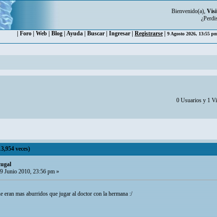
Bienvenido(a),
Visi
¿Perdi
|
Foro
|
Web
|
Blog
|
Ayuda
|
Buscar
|
Ingresar
|
Registrarse
|
9 Agosto 2026, 13:55 
0 Usuarios y 1 Vi
3,954 veces)
tugal
9 Junio 2010, 23:56 pm »
e eran mas aburridos que jugar al doctor con la hermana :/