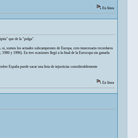
En línea
pita" que de la "pulga".
ia..si, somos los actuales subcampeones de Europa, creo innecesario recordaros
1980 y 1996). En tres ocasiones llegó a la final de la Eurocopa sin ganarla
la pobre España puede sacar una lista de injusticias considerablemente
En línea