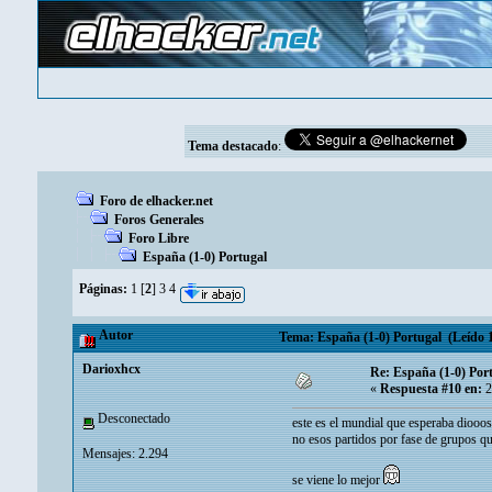
Tema destacado
:
Foro de elhacker.net
Foros Generales
Foro Libre
España (1-0) Portugal
Páginas:
1
[
2
]
3
4
Autor
Tema: España (1-0) Portugal (Leído 1
Darioxhcx
Re: España (1-0) Por
«
Respuesta #10 en:
2
Desconectado
este es el mundial que esperaba diooos
no esos partidos por fase de grupos qu
Mensajes: 2.294
se viene lo mejor