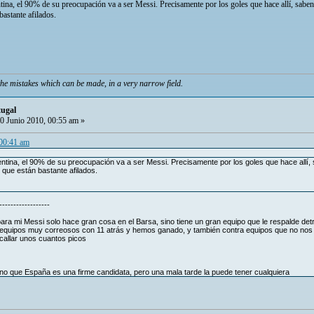
tina, el 90% de su preocupación va a ser Messi. Precisamente por los goles que hace allí, sab
 bastante afilados.
he mistakes which can be made, in a very narrow field.
tugal
0 Junio 2010, 00:55 am »
 00:41 am
entina, el 90% de su preocupación va a ser Messi. Precisamente por los goles que hace al
os que están bastante afilados.
------------------
a mi Messi solo hace gran cosa en el Barsa, sino tiene un gran equipo que le respalde det
quipos muy correosos con 11 atrás y hemos ganado, y también contra equipos que no nos de
 callar unos cuantos picos
ino que España es una firme candidata, pero una mala tarde la puede tener cualquiera