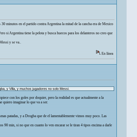
30 minutos en el partido contra Argentina la mitad de la cancha era de Mexico
Pero si Argentina tiene la pelota y busca huecos para los delanteros no creo que
Messi y se va..
En línea
ba, y Villa, y muchos jugadores no solo Messi.
ece con los goles por doquier, pero la realidad es que actualmente a la
e quiero imaginar lo que va a ser.
s mismas patadas, y a Drogba que de el lamentablemente vimos muy poco. Las
os 90 min, si no que en cuanto lo ven encarar se le tiran 4 tipos encima a darle