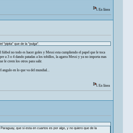
En línea
"pipita" que de la "pulga".
 fútbol no todo es hacer goles y Messi esta cumpliendo el papel que le toca
re a 3 o 4 dando patadas a los tobillos, la agarra Messi y ya no importa mas
 le creen los otros para salir.
el angulo en lo que va del mundial...
En línea
araguay, que si esta en cuartos es por algo, y no quiero que de la