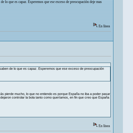
en de lo que es capaz. Esperemos que ese exceso de preocupación deje mas
En línea
lí, saben de lo que es capaz. Esperemos que ese exceso de preocupación
rás pierde mucho, lo que no entiendo es porque España no iba a poder pasar
jaron controlar la bola tanto como queríamos, en fin que creo que España
En línea