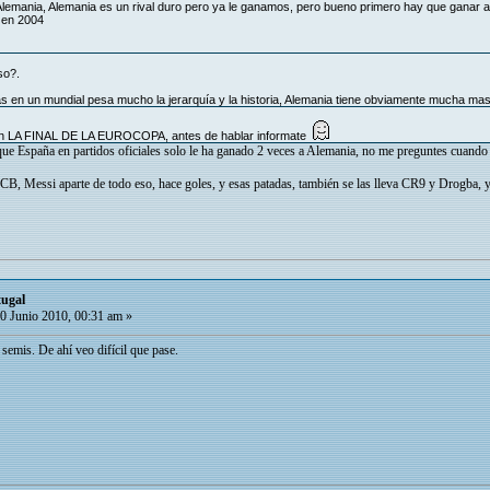
emania, Alemania es un rival duro pero ya le ganamos, pero bueno primero hay que ganar a P
 en 2004
so?.
 en un mundial pesa mucho la jerarquía y la historia, Alemania tiene obviamente mucha mas
 en LA FINAL DE LA EUROCOPA, antes de hablar informate
que España en partidos oficiales solo le ha ganado 2 veces a Alemania, no me preguntes cuando f
FCB, Messi aparte de todo eso, hace goles, y esas patadas, también se las lleva CR9 y Drogba, 
tugal
0 Junio 2010, 00:31 am »
 semis. De ahí veo difícil que pase.