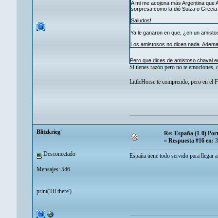
A mi me acojona más Argentina que Al
sorpresa como la dió Suiza o Grecia
Saludos!
Ya le ganaron en que, ¿en un amisto
Los amistosos no dicen nada. Ademas
Pero que dices de amistoso chaval
Si tienes razón pero no te emociones, 
LittleHorse te comprendo, pero en el 
Blitzkrieg'
Re: España (1-0) Por
«
Respuesta #16 en:
3
Desconectado
España tiene todo servido para llegar a
Mensajes: 546
print('Hi there')