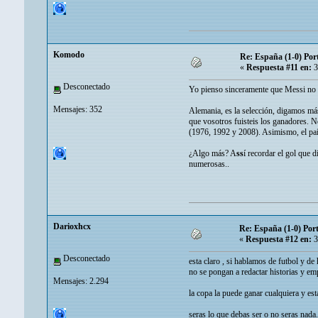
Komodo
Re: España (1-0) Por
«
Respuesta #11 en:
3
Desconectado
Yo pienso sinceramente que Messi no ti
Mensajes: 352
Alemania, es la selección, digamos más
que vosotros fuisteis los ganadores. N
(1976, 1992 y 2008). Asimismo, el pa
¿Algo más? A
ss
í recordar el gol que d
numerosas..
Darioxhcx
Re: España (1-0) Por
«
Respuesta #12 en:
3
Desconectado
esta claro , si hablamos de futbol y d
no se pongan a redactar historias y em
Mensajes: 2.294
la copa la puede ganar cualquiera y es
seras lo que debas ser o no seras nada.