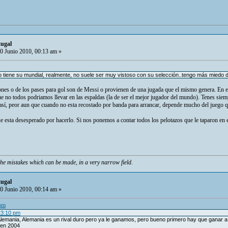
tugal
0 Junio 2010, 00:13 am »
tiene su mundial, realmente, no suele ser muy vistoso con su selección..tengo más miedo del 
ones o de los pases para gol son de Messi o provienen de una jugada que el mismo genera. En el
e no todos podriamos llevar en las espaldas (la de ser el mejor jugador del mundo). Tenes siemp
 así, peor aun que cuando no esta recostado por banda para arrancar, depende mucho del juego que
 que esta desesperado por hacerlo. Si nos ponemos a contar todos los pelotazos que le taparon en 
he mistakes which can be made, in a very narrow field.
tugal
0 Junio 2010, 00:14 am »
 pm
23:10 pm
emania, Alemania es un rival duro pero ya le ganamos, pero bueno primero hay que ganar a P
 en 2004