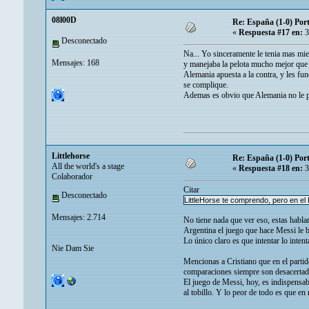
08l00D
Re: España (1-0) Por
«
Respuesta #17 en:
3
Desconectado
Na... Yo sinceramente le tenia mas mi
Mensajes: 168
y manejaba la pelota mucho mejor que
Alemania apuesta a la contra, y les fun
se complique.
Ademas es obvio que Alemania no le pue
Littlehorse
Re: España (1-0) Por
All the world's a stage
«
Respuesta #18 en:
3
Colaborador
Citar
Desconectado
LittleHorse te comprendo, pero en el
Mensajes: 2.714
No tiene nada que ver eso, estas habl
Argentina el juego que hace Messi le b
Lo único claro es que intentar lo inte
Nie Dam Sie
Mencionas a Cristiano que en el partid
comparaciones siempre son desacertada
El juego de Messi, hoy, es indispensabl
al tobillo. Y lo peor de todo es que en