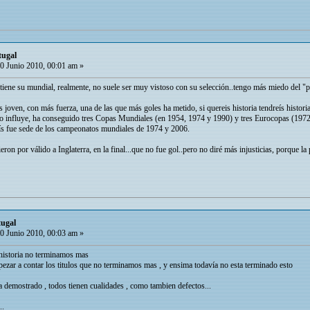
tugal
0 Junio 2010, 00:01 am »
ene su mundial, realmente, no suele ser muy vistoso con su selección..tengo más miedo del "pi
 joven, con más fuerza, una de las que más goles ha metido, si quereis historia tendreís histor
o influye, ha conseguido tres Copas Mundiales (en 1954, 1974 y 1990) y tres Eurocopas (1972; 
ís fue sede de los campeonatos mundiales de 1974 y 2006.
ieron por válido a Inglaterra, en la final...que no fue gol..pero no diré más injusticias, porque 
tugal
0 Junio 2010, 00:03 am »
e historia no terminamos mas
pezar a contar los titulos que no terminamos mas , y ensima todavía no esta terminado esto
ta demostrado , todos tienen cualidades , como tambien defectos...
..