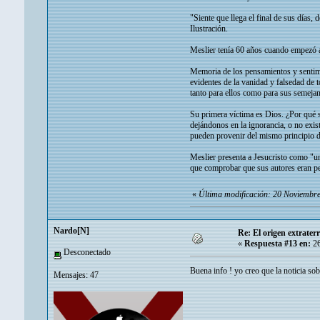
"Siente que llega el final de sus días
Ilustración.
Meslier tenía 60 años cuando empezó a e
Memoria de los pensamientos y sentimie
evidentes de la vanidad y falsedad de 
tanto para ellos como para sus semejan
Su primera víctima es Dios. ¿Por qué s
dejándonos en la ignorancia, o no exist
pueden provenir del mismo principio 
Meslier presenta a Jesucristo como "un
que comprobar que sus autores eran pe
«
Última modificación: 20 Noviembr
Nardo[N]
Re: El origen extrater
«
Respuesta #13 en:
26
Desconectado
Buena info ! yo creo que la noticia sob
Mensajes: 47