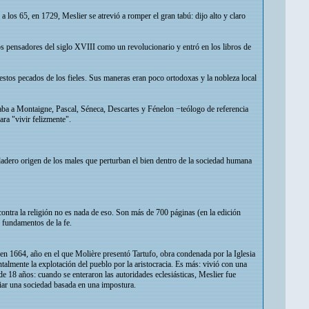
a los 65, en 1729, Meslier se atrevió a romper el gran tabú: dijo alto y claro
los pensadores del siglo XVIII como un revolucionario y entró en los libros de
estos pecados de los fieles. Sus maneras eran poco ortodoxas y la nobleza local
zaba a Montaigne, Pascal, Séneca, Descartes y Fénelon −teólogo de referencia
ara "vivir felizmente".
erdadero origen de los males que perturban el bien dentro de la sociedad humana
ontra la religión no es nada de eso. Son más de 700 páginas (en la edición
s fundamentos de la fe.
en 1664, año en el que Molière presentó Tartufo, obra condenada por la Iglesia
talmente la explotación del pueblo por la aristocracia. Es más: vivió con una
de 18 años: cuando se enteraron las autoridades eclesiásticas, Meslier fue
ciar una sociedad basada en una impostura.