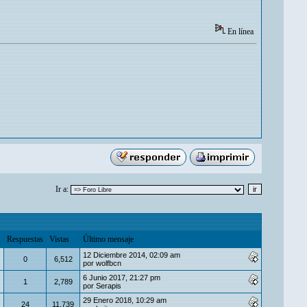
En línea
Ir a:
Respuestas
Vistas
Último mensaje
12 Diciembre 2014, 02:09 am
0
6,512
por
wolfbcn
6 Junio 2017, 21:27 pm
1
2,789
por
Serapis
29 Enero 2018, 10:29 am
24
11,739