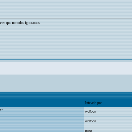
e es que no todos ignoramos
Iniciado por
na?
wolfbcn
wolfbcn
buite