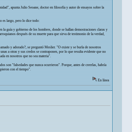
nidad", apunta Julio Seoane, doctor en filosofía y autor de ensayos sobre la
o es largo, pero lo dice todo:
en la guía y gobierno de los hombres, donde se hallan demostraciones claras y
arroquianos después de su muerte para que sirva de testimonio de la verdad,
r amado y adorado?, se preguntó Meslier. "O existe y se burla de nosotros
 unas a otras y sus credos se contraponen, por lo que resulta evidente que no
da en nosotros que no sea materia".
ados son "falsedades que nunca ocurrieron". Porque, antes de creerlas, habría
pieron con el tiempo".
En línea