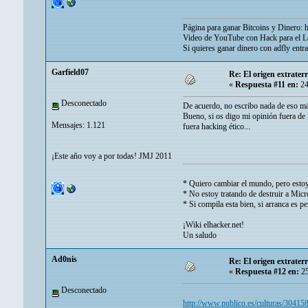
Página para ganar Bitcoins y Dinero:
h
Video de YouTube con Hack para el 
Si quieres ganar dinero con adfly entra
Garfield07
Re: El origen extrater
«
Respuesta #11 en:
24
Desconectado
De acuerdo, no escribo nada de eso má
Bueno, si os digo mi opinión fuera de 
Mensajes: 1.121
fuera hacking ético...
¡Este año voy a por todas! JMJ 2011
* Quiero cambiar el mundo, pero estoy
* No estoy tratando de destruir a Micro
* Si compila esta bien, si arranca es pe
¡Wiki elhacker.net!
Un saludo
Ad0nis
Re: El origen extrater
«
Respuesta #12 en:
25
Desconectado
http://www.publico.es/culturas/304158