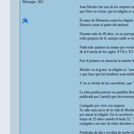
Mensajes: 363
Jean Meslier fue uno de los mejores esp
que Dios no existe, que la religión es 
El autor de Memoria contra la religión
Historia como el padre del ateísmo.
Durante más de 40 años, en su parroqui
solía quejarse de él, aunque nadie se 
Nada más quitarse la sotana que vestía
de la Francia de los siglos XVII y XVII
Fue el primero en anunciar la muerte d
Meslier va al grano: la religión es "u
y que hace que los hombres sean infeli
Y no se olvida de los sacerdotes, que 
La obra podría parecer un panfleto lle
publicada por Laetoli) que desconstruy
Castigado por vivir con mujeres
Se sabe muy poco de la vida de Meslier
por atacar la religión. En el sacerdoci
mujer de 23 años cuando él tenía 32. "¡
castigado a un mes de retiro absoluto 
Predicaba de día y escribía de noche.S