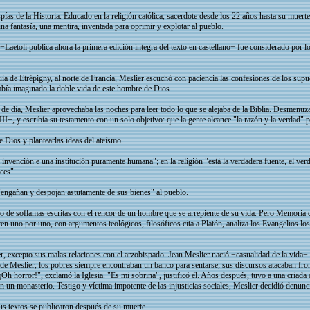
ías de la Historia. Educado en la religión católica, sacerdote desde los 22 años hasta su muerte 
una fantasía, una mentira, inventada para oprimir y explotar al pueblo.
 −Laetoli publica ahora la primera edición íntegra del texto en castellano− fue considerado por 
a de Etrépigny, al norte de Francia, Meslier escuchó con paciencia las confesiones de los supu
había imaginado la doble vida de este hombre de Dios.
 de día, Meslier aprovechaba las noches para leer todo lo que se alejaba de la Biblia. Desmenu
I−, y escribía su testamento con un solo objetivo: que la gente alcance "la razón y la verdad" p
e Dios y plantearlas ideas del ateísmo
na invención e una institución puramente humana"; en la religión "está la verdadera fuente, el v
ces".
"engañan y despojan astutamente de sus bienes" al pueblo.
no de soflamas escritas con el rencor de un hombre que se arrepiente de su vida. Pero Memoria c
en uno por uno, con argumentos teológicos, filosóficos cita a Platón, analiza los Evangelios lo
, excepto sus malas relaciones con el arzobispado. Jean Meslier nació −casualidad de la vida− 
o de Meslier, los pobres siempre encontraban un banco para sentarse; sus discursos atacaban fron
Oh horror!", exclamó la Iglesia. "Es mi sobrina", justificó él. Años después, tuvo a una criada 
en un monasterio. Testigo y víctima impotente de las injusticias sociales, Meslier decidió denun
us textos se publicaron después de su muerte