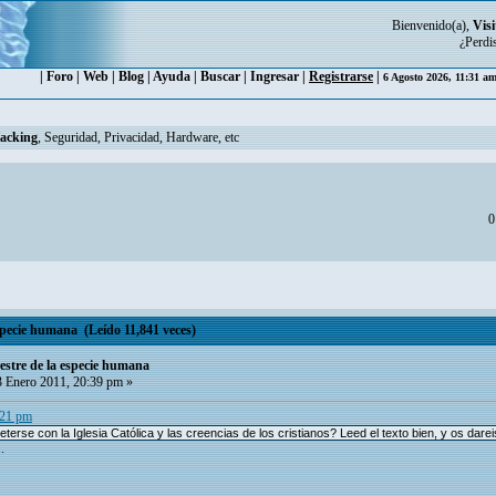
Bienvenido(a),
Visi
¿Perdi
|
Foro
|
Web
|
Blog
|
Ayuda
|
Buscar
|
Ingresar
|
Registrarse
|
6 Agosto 2026, 11:31 a
Hacking
, Seguridad, Privacidad, Hardware, etc
0
especie humana (Leído 11,841 veces)
restre de la especie humana
 Enero 2011, 20:39 pm »
:21 pm
rse con la Iglesia Católica y las creencias de los cristianos? Leed el texto bien, y os dareis 
.