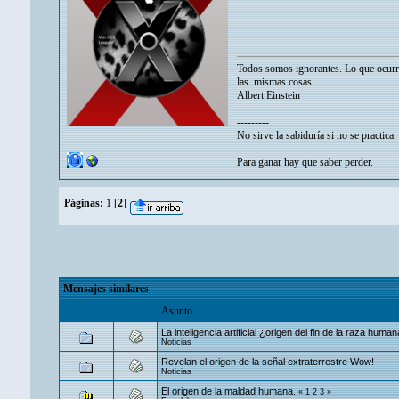
Todos somos ignorantes. Lo que ocurr
las mismas cosas.
Albert Einstein
---------
No sirve la sabiduría si no se practica.
Para ganar hay que saber perder.
Páginas:
1
[
2
]
Mensajes similares
Asunto
La inteligencia artificial ¿origen del fin de la raza huma
Noticias
Revelan el origen de la señal extraterrestre Wow!
Noticias
El origen de la maldad humana.
«
1
2
3
»