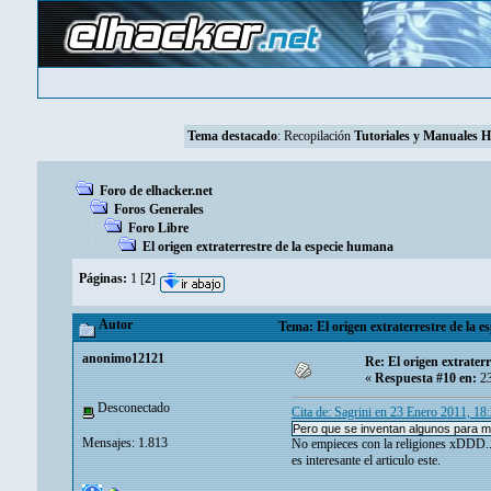
Tema destacado
:
Recopilación
Tutoriales y Manuales 
Foro de elhacker.net
Foros Generales
Foro Libre
El origen extraterrestre de la especie humana
Páginas:
1
[
2
]
Autor
Tema: El origen extraterrestre de la 
anonimo12121
Re: El origen extrater
«
Respuesta #10 en:
23
Desconectado
Cita de: Sagrini en 23 Enero 2011, 18
Pero que se inventan algunos para mete
Mensajes: 1.813
No empieces con la religiones xDDD..
es interesante el articulo este.