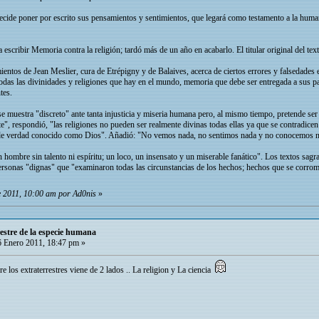
, decide poner por escrito sus pensamientos y sentimientos, que legará como testamento a la huma
scribir Memoria contra la religión; tardó más de un año en acabarlo. El titular original del text
ntos de Jean Meslier, cura de Etrépigny y de Balaives, acerca de ciertos errores y falsedades 
todas las divinidades y religiones que hay en el mundo, memoria que debe ser entregada a sus p
tes.
e muestra "discreto" ante tanta injusticia y miseria humana pero, al mismo tiempo, pretende se
e", respondió, "las religiones no pueden ser realmente divinas todas ellas ya que se contradicen
de verdad conocido como Dios". Añadió: "No vemos nada, no sentimos nada y no conocemos na
 hombre sin talento ni espíritu; un loco, un insensato y un miserable fanático". Los textos sagr
rsonas "dignas" que "examinaron todas las circunstancias de los hechos; hechos que se corrom
e 2011, 10:00 am por Ad0nis
»
restre de la especie humana
 Enero 2011, 18:47 pm »
re los extraterrestres viene de 2 lados .. La religion y La ciencia