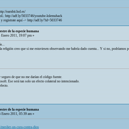
ttp://earnbit.hol.es/
LoL:
http://adf.ly/5033746/youtube-lolemuhack
 y registrate aquí ->
http://adf.ly/?id=5033746
restre de la especie humana
 Enero 2011, 19:07 pm »
s...
la religión creo que si me estuviesen observando me habría dado cuenta... Y si no, podríamos po
 seguro de que no me darían el código fuente.
soft. Ese será tan solo un efecto colateral no intencionado.
rfecto.
restre de la especie humana
 Enero 2011, 05:39 am »
/meslier-un-cura-contra-dios