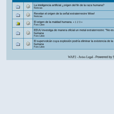
La inteligencia artificial ¿origen del fin de la raza humana?
Noticias
Revelan el origen de la señal extraterrestre Wow!
Noticias
El origen de la maldad humana.
«
1
2
3
»
Foro Libre
EEUU investiga de manera oficial un metal extraterrestre: "No es
humana
Foro Libre
El supervolcán cuya explosión podría eliminar la existencia de la
humana
Foro Libre
WAP2
-
Aviso Legal
-
Powered by 