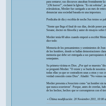
para sentarse; sus discursos atacaban frontalmente la 
"¡Oh horror!", exclamó la Iglesia. "Es mi sobrina", j
eclesiásticas, Meslier fue castigado a un mes de retir
denunciar una sociedad basada en una impostura.
Predicaba de día y escribía de noche.Sus textos se p
"Siente que llega el final de sus días, decide poner 
Seoane, doctor en filosofía y autor de ensayos sobre l
Meslier tenía 60 años cuando empezó a escribir Memoria
dice todo:
Memoria de los pensamientos y sentimientos de Jean Me
de los hombres, donde se hallan demostraciones claras
memoria que debe ser entregada a sus parroquianos de
semejantes.
Su primera víctima es Dios. ¿Por qué se muestra "dis
se preguntó Meslier. "O existe y se burla de nosotros
todas ellas ya que se contradicen unas a otras y sus 
verdad conocido como Dios". Añadió: "No vemos nad
Meslier presenta a Jesucristo como "un hombre sin tal
que nunca ocurrieron". Porque, antes de creerlas, ha
de los hechos; hechos que se corrompieron con el ti
«
Última modificación: 20 Noviembre 2011, 10:00 