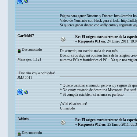
Página para ganar Bitcoins y Dinero:
http://earnbit.ho
Video de YouTube con Hack para el LoL:
http://adf
Si quieres ganar dinero con adfly entra y registrate a
Garfield07
Re: El origen extraterrestre de la espe
«
Respuesta #11 en:
24 Enero 2011, 19:
Desconectado
De acuerdo, no escribo nada de eso más...
Bueno, si os digo mi opinión fuera de la religión cr
Mensajes: 1.121
nuestros PCs y fastidiarles el PC... Ya que nos vigilan
¡Este año voy a por todas!
JMJ 2011
* Quiero cambiar el mundo, pero estoy seguro de que
* No estoy tratando de destruir a Microsoft. Ese será 
* Si compila esta bien, si arranca es perfecto.
¡Wiki elhacker.net!
Un saludo
Ad0nis
Re: El origen extraterrestre de la espe
«
Respuesta #12 en:
25 Enero 2011, 05:
Desconectado