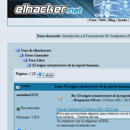
|
Foro
|
Web
|
Blog
|
Ayuda
|
Tema destacado
:
Introducción a la Factorización De Semiprimos 
Foro de elhacker.net
Foros Generales
Foro Libre
El origen extraterrestre de la especie humana
Páginas:
1
[
2
]
Autor
Tema: El origen extraterrestre de la especie human
anonimo12121
Re: El origen extraterrestre de la espe
«
Respuesta #10 en:
23 Enero 2011, 20:
Desconectado
Cita de: Sagrini en 23 Enero 2011, 18:21 pm
Pero que se inventan algunos para meterse con la Ig
Mensajes: 1.813
una tonteria... Tonteria del dia...
No empieces con la religiones xDDD...
es interesante el articulo este.