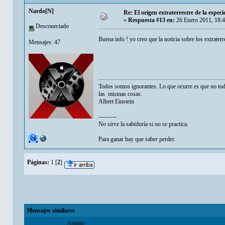
Nardo[N]
Re: El origen extraterrestre de la espe
«
Respuesta #13 en:
26 Enero 2011, 18:
Desconectado
Buena info ! yo creo que la noticia sobre los extraterr
Mensajes: 47
Todos somos ignorantes. Lo que ocurre es que no to
las mismas cosas.
Albert Einstein
---------
No sirve la sabiduría si no se practica.
Para ganar hay que saber perder.
Páginas:
1
[
2
]
Mensajes similares
Asunto