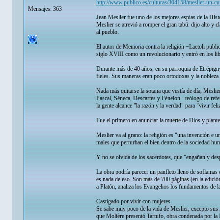
http://www.publico.es/culturas/304158/meslier-un-cu
Mensajes: 363
Jean Meslier fue uno de los mejores espías de la Histo
Meslier se atrevió a romper el gran tabú: dijo alto y c
al pueblo.
El autor de Memoria contra la religión −Laetoli public
siglo XVIII como un revolucionario y entró en los lib
Durante más de 40 años, en su parroquia de Etrépigny
fieles. Sus maneras eran poco ortodoxas y la nobleza 
Nada más quitarse la sotana que vestía de día, Meslie
Pascal, Séneca, Descartes y Fénelon −teólogo de refer
la gente alcance "la razón y la verdad" para "vivir fel
Fue el primero en anunciar la muerte de Dios y plante
Meslier va al grano: la religión es "una invención e u
males que perturban el bien dentro de la sociedad hu
Y no se olvida de los sacerdotes, que "engañan y des
La obra podría parecer un panfleto lleno de soflamas 
es nada de eso. Son más de 700 páginas (en la edició
a Platón, analiza los Evangelios los fundamentos de la
Castigado por vivir con mujeres
Se sabe muy poco de la vida de Meslier, excepto sus 
que Molière presentó Tartufo, obra condenada por la I