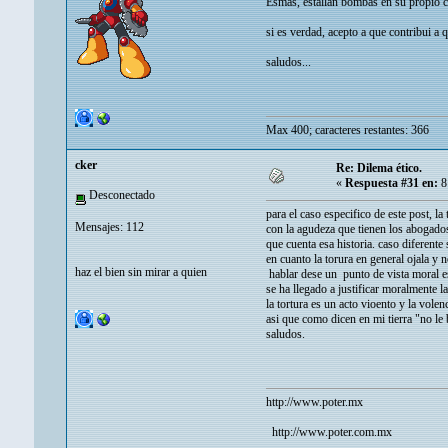
Esmas, estallan bombas en su propio cu
si es verdad, acepto a que contribui a q
saludos...
Max 400; caracteres restantes: 366
cker
Re: Dilema ético.
«
Respuesta #31 en:
8
Desconectado
para el caso especifico de este post, la 
Mensajes: 112
con la agudeza que tienen los abogados
que cuenta esa historia. caso diferente
en cuanto la torura en general ojala y 
haz el bien sin mirar a quien
hablar dese un punto de vista moral es 
se ha llegado a justificar moralmente 
la tortura es un acto vioento y la volen
asi que como dicen en mi tierra "no le
saludos.
http://www.poter.mx
http://www.poter.com.mx