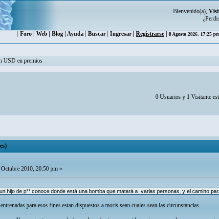
Bienvenido(a),
Visi
¿Perdi
|
Foro
|
Web
|
Blog
|
Ayuda
|
Buscar
|
Ingresar
|
Registrarse
|
8 Agosto 2026, 17:25 
ón USD en premios
0 Usuarios y 1 Visitante es
es)
 Octubre 2010, 20:50 pm »
si un hijo de p** conoce donde está una bomba que matará a varias personas, y el camino para q
 entrenadas para esos fines estan dispuestos a moris sean cuales sean las circunstancias.