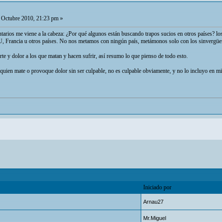
 Octubre 2010, 21:23 pm »
rios me viene a la cabeza: ¿Por qué algunos están buscando trapos sucios en otros países? los te
 Francia u otros países. No nos metamos con ningún país, metámonos solo con los sinvergüenza
rte y dolor a los que matan y hacen sufrir, así resumo lo que pienso de todo esto.
, quien mate o provoque dolor sin ser culpable, no es culpable obviamente, y no lo incluyo en mi
Iniciado por
Arnau27
Mr.Miguel