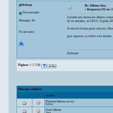
globsharp
Re: Dilema ético.
«
Respuesta #32 en:
8
Desconectado
Leyendo por encima los últimos comenta
Mensajes: 84
de ser atacados, no EEUU, España, RU,
Se desvió el tema quizá, será eso. Mue
No me mires
(por supuesto, se refiere a los lúcidos
Duérmete
Páginas:
1
2
3
[
4
]
Mensajes similares
Asunto
[Python] Dilema con try
Python
Gran Dilema.
Java