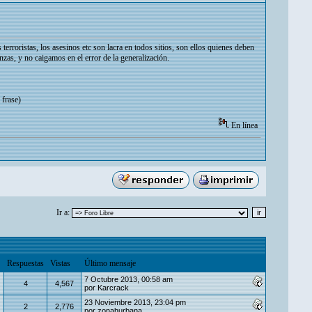
rroristas, los asesinos etc son lacra en todos sitios, son ellos quienes deben
s, y no caigamos en el error de la generalización.
 frase)
En línea
Ir a:
Respuestas
Vistas
Último mensaje
7 Octubre 2013, 00:58 am
4
4,567
por
Karcrack
23 Noviembre 2013, 23:04 pm
2
2,776
por
zonahurbana