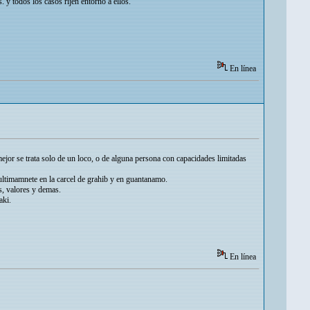
 y todos los casos rijen entorno a ellos.
En línea
ejor se trata solo de un loco, o de alguna persona con capacidades limitadas
e ultimamnete en la carcel de grahib y en guantanamo.
s, valores y demas.
aki.
En línea