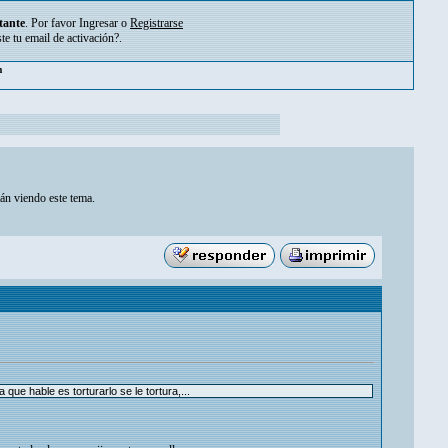
tante
. Por favor
Ingresar
o
Registrarse
ste tu
email de activación?
.
pm
tán viendo este tema.
ue hable es torturarlo se le tortura,...