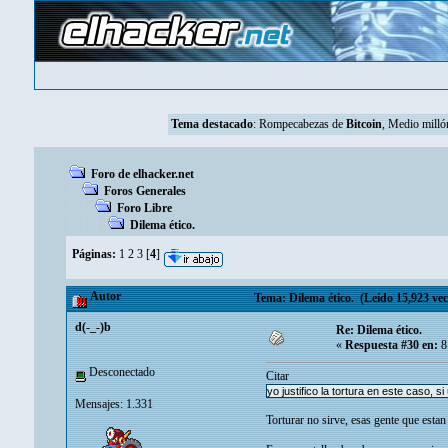
Tema destacado
:
Rompecabezas de
Bitcoin
, Medio mill
Foro de elhacker.net
Foros Generales
Foro Libre
Dilema ético.
Páginas:
1
2
3
[
4
]
Autor
Tema: Dilema ético. (Leído 15,923 vec
d(-_-)b
Re: Dilema ético.
«
Respuesta #30 en:
8
Desconectado
Citar
yo justifico la tortura en este caso, 
Mensajes: 1.331
Torturar no sirve, esas gente que estan