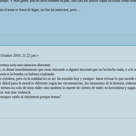
erpo. Y esas gente, por no decir nombre ni pais, son casi los unicos capaz de cosas como estas.
ue el tema se fuera de lugar, no fue mi intencion, pero.....
 Octubre 2010, 21:22 pm »
tortura seria una situacion aberrante.
, te dirian inmediatamente que estas trturando a alguien inocente que no ha hecho nada, y a lo m
 seria si la bomba ya hubiera explotado.
no existiera, pero en la realidad no es asi ha existido hoy y siempre baste revisar lo que suced
dificil pues la moral es diferente segun las circunstancias, los momentos de la historia, cultura
la tortura no solo de unos miles sino tambien la muerte de cientos de miles en horoshima y nagas
cia trae mas violencia.
 busques ruido al chicharron porque truena"