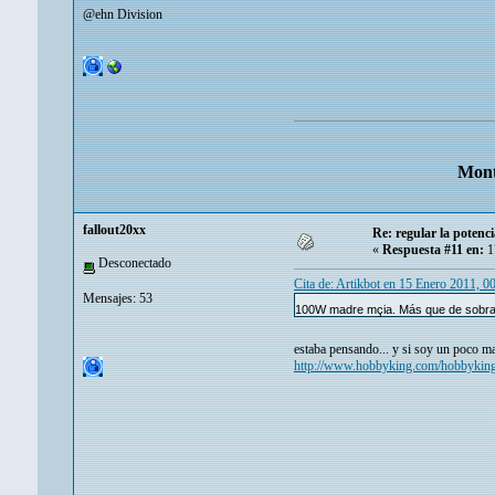
@ehn Division
Mont
fallout20xx
Re: regular la potenci
«
Respuesta #11 en:
1
Desconectado
Cita de: Artikbot en 15 Enero 2011, 0
Mensajes: 53
100W madre mçia. Más que de sobras
estaba pensando... y si soy un poco m
http://www.hobbyking.com/hobbyking