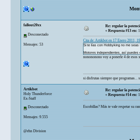
Mont
fallout20xx
Re: regular la potenci
«
Respuesta #13 en:
1
Desconectado
Cita de: Artikbot en 17 Enero 2011, 1
Mensajes: 53
Si te lías con Hobbyking no me seas 
Motores independientes, así puedes e
nonononono voy a ponerle 4 de esos 
si disfrutas siempre que programas...
Artikbot
Re: regular la potenci
Holy Thunderforce
«
Respuesta #14 en:
1
Ex-Staff
Escobillas? Más te vale respetar su ran
Desconectado
Mensajes: 9.555
@ehn Division