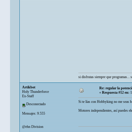
si disfrutas siempre que programas...
Artikbot
Re: regular la potenci
Holy Thunderforce
«
Respuesta #12 en:
1
Ex-Staff
Si te lías con Hobbyking no me seas h
Desconectado
Motores independientes, así puedes ele
Mensajes: 9.555
@ehn Division