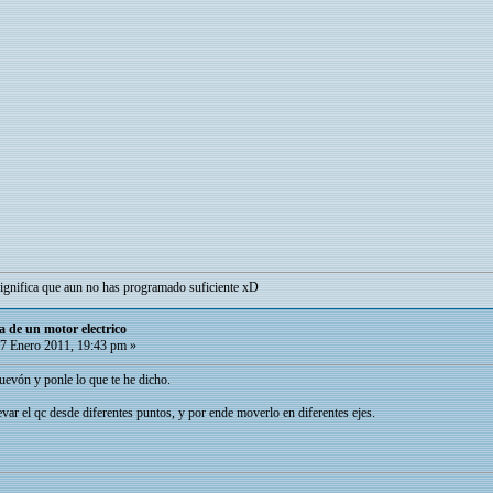
 significa que aun no has programado suficiente xD
a de un motor electrico
7 Enero 2011, 19:43 pm »
uevón y ponle lo que te he dicho.
var el qc desde diferentes puntos, y por ende moverlo en diferentes ejes.