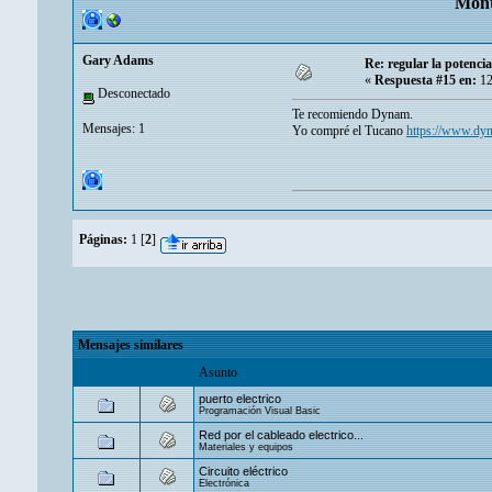
Mont
Gary Adams
Re: regular la potencia
«
Respuesta #15 en:
12
Desconectado
Te recomiendo Dynam.
Mensajes: 1
Yo compré el Tucano
https://www.dyn
Páginas:
1
[
2
]
Mensajes similares
Asunto
puerto electrico
Programación Visual Basic
Red por el cableado electrico...
Materiales y equipos
Circuito eléctrico
Electrónica