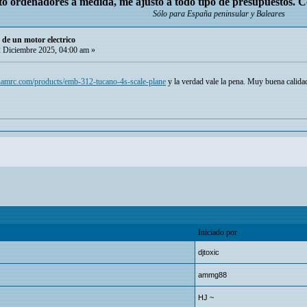
o ordenadores a medida, me ajusto a todo tipo de presupuestos. 
Sólo para España peninsular y Baleares
 de un motor electrico
 Diciembre 2025, 04:00 am »
amrc.com/products/emb-312-tucano-4s-scale-plane
y la verdad vale la pena. Muy buena calidad
Iniciado por
djtoxic
ammg88
HJ ~