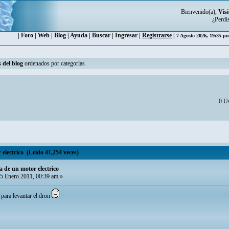
Bienvenido(a),
Visi
¿Perdi
|
Foro
|
Web
|
Blog
|
Ayuda
|
Buscar
|
Ingresar
|
Registrarse
|
7 Agosto 2026, 19:35 
 del blog
ordenados por categorías
0 Us
 electrico (Leído 41,254 veces)
a de un motor electrico
5 Enero 2011, 00:39 am »
ara levantar el dron