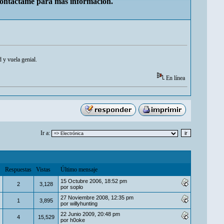
Contáctame para más información.
 y vuela genial.
En línea
Ir a:
Respuestas
Vistas
Último mensaje
15 Octubre 2006, 18:52 pm
2
3,128
por
soplo
27 Noviembre 2008, 12:35 pm
1
3,895
por
willyhunting
22 Junio 2009, 20:48 pm
4
15,529
por
h0oke