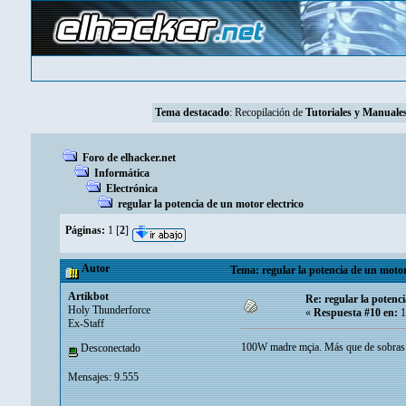
Tema destacado
: Recopilación de
Tutoriales y Manuales
Foro de elhacker.net
Informática
Electrónica
regular la potencia de un motor electrico
Páginas:
1
[
2
]
Autor
Tema: regular la potencia de un motor
Artikbot
Re: regular la potenci
Holy Thunderforce
«
Respuesta #10 en:
1
Ex-Staff
100W madre mçia. Más que de sobras p
Desconectado
Mensajes: 9.555