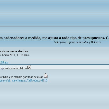
o ordenadores a medida, me ajusto a todo tipo de presupuestos. 
Sólo para España peninsular y Baleares
a de un motor electrico
7 Enero 2011, 11:16 am »
0:39 am
 para levantar el dron
as malo y lo cambio por unos de estos
/store/uh_viewItem.asp?idProduct=6316