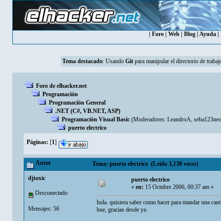
|
Foro
|
Web
|
Blog
|
Ayuda
|
Tema destacado
:
Usando
Git
para manipular el directorio de trabaj
Foro de elhacker.net
Programación
Programación General
.NET (C#, VB.NET, ASP)
Programación Visual Basic
(Moderadores:
LeandroA
,
seba123ne
puerto electrico
Páginas:
[
1
]
Autor
Tema: puerto electrico (Leído 3,130 veces)
djtoxic
puerto electrico
«
en:
15 Octubre 2006, 00:37 am »
Desconectado
hola. quisiera saber como hacer para mandar una canti
Mensajes: 56
bue, gracias desde ya.