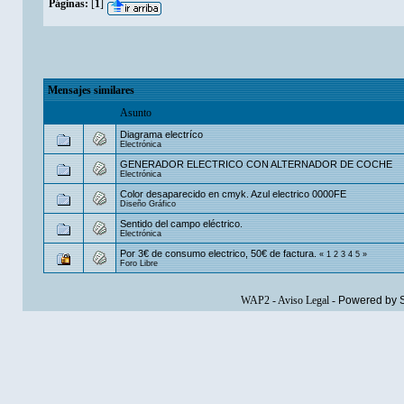
Páginas:
[
1
]
Mensajes similares
Asunto
Diagrama electríco
Electrónica
GENERADOR ELECTRICO CON ALTERNADOR DE COCHE
Electrónica
Color desaparecido en cmyk. Azul electrico 0000FE
Diseño Gráfico
Sentido del campo eléctrico.
Electrónica
Por 3€ de consumo electrico, 50€ de factura.
«
1
2
3
4
5
»
Foro Libre
WAP2
-
Aviso Legal
-
Powered by 