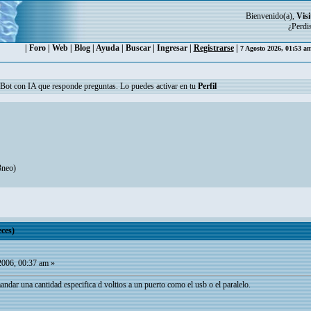
Bienvenido(a),
Visi
¿Perdi
|
Foro
|
Web
|
Blog
|
Ayuda
|
Buscar
|
Ingresar
|
Registrarse
|
7 Agosto 2026, 01:53 a
n Bot con IA que responde preguntas. Lo puedes activar en tu
Perfil
3neo
)
eces)
2006, 00:37 am »
andar una cantidad especifica d voltios a un puerto como el usb o el paralelo.