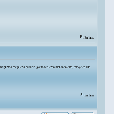
En línea
figurado ese puerto paralelo (ya no recuerdo bien todo esto, trabajé en ello
En línea