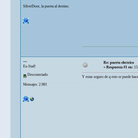
SilverDoor, la puerta al destino.
~~
Re: puerto electrico
Ex-Staff
«
Respuesta #1 en:
15 
Desconectado
Y estas seguro de q esto se puede hac
Mensajes: 2.981