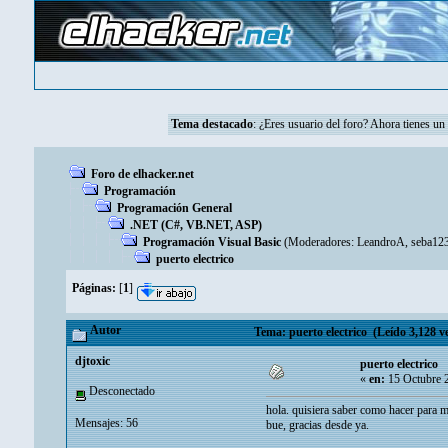
Tema destacado
: ¿Eres usuario del foro? Ahora tienes u
Foro de elhacker.net
Programación
Programación General
.NET (C#, VB.NET, ASP)
Programación Visual Basic
(Moderadores:
LeandroA
,
seba12
puerto electrico
Páginas:
[
1
]
Autor
Tema: puerto electrico (Leído 3,128 v
djtoxic
puerto electrico
«
en:
15 Octubre 
Desconectado
hola. quisiera saber como hacer para m
Mensajes: 56
bue, gracias desde ya.