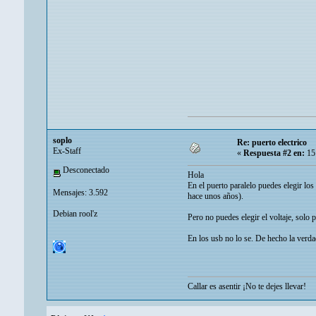
soplo
Re: puerto electrico
Ex-Staff
«
Respuesta #2 en:
15 
Desconectado
Hola
En el puerto paralelo puedes elegir lo
Mensajes: 3.592
hace unos años).
Debian rool'z
Pero no puedes elegir el voltaje, solo p
En los usb no lo se. De hecho la verd
Callar es asentir ¡No te dejes llevar!