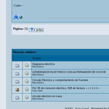
Coder ~
Páginas:
[
1
]
Mensajes similares
Asunto
Diagrama electríco
Electrónica
GENERADOR ELECTRICO CON ALTERNADOR DE COCHE
Electrónica
Circuito Electrico y comportamiento de Fuentes
Electrónica
Por 3€ de consumo electrico, 50€ de factura.
«
1
2
3
4
5
»
Foro Libre
circuito electrico en casa
Electrónica
WAP2
-
Aviso Legal
-
Powered by 