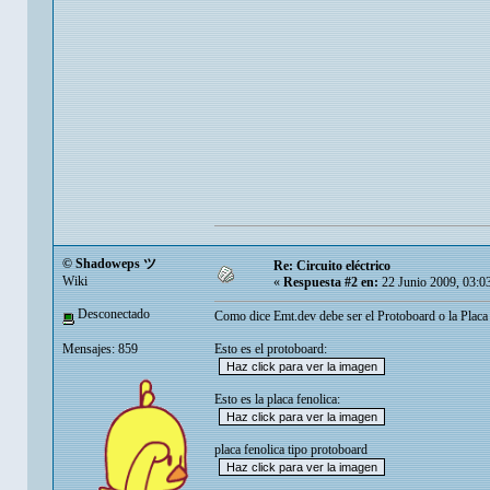
© Shadoweps ツ
Re: Circuito eléctrico
Wiki
«
Respuesta #2 en:
22 Junio 2009, 03:0
Desconectado
Como dice Emt.dev debe ser el Protoboard o la Placa
Mensajes: 859
Esto es el protoboard:
Esto es la placa fenolica:
placa fenolica tipo protoboard