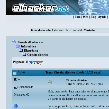
|
Foro
|
Web
|
Blog
|
Ayuda
|
Tema destacado
: Estamos en la red social de
Mastodon
Foro de elhacker.net
Informática
Electrónica
Circuito eléctrico
Páginas:
[
1
]
Autor
Tema: Circuito eléctrico (Leído 15,529 veces)
HJ ~
Circuito eléctrico
«
en:
21 Junio 2009, 20:20 pm »
Desconectado
Hola, pues veréis, hace unos años en el instituto nos 
Mensajes: 69
menos de unos 50cm x 70cm más o menos donde tu podia
y a partir de ahí hacias tus cosillas.
Bien, mi pregunta es, cómo se llama eso? Es decir, e