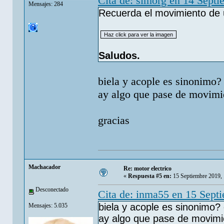
Cita de: simorg en 14 Sept
Mensajes: 284
Recuerda el movimiento de una
Saludos.
biela y acople es sinonimo? 
ay algo que pase de movimie
gracias
Machacador
Re: motor electrico
«
Respuesta #5 en:
15 Septiembre 2019,
Desconectado
Cita de: inma55 en 15 Sept
biela y acople es sinonimo? 
Mensajes: 5.035
ay algo que pase de movimien