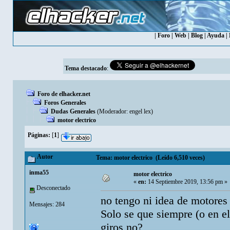
|
Foro
|
Web
|
Blog
|
Ayuda
|
Tema destacado
:
Foro de elhacker.net
Foros Generales
Dudas Generales
(Moderador:
engel lex
)
motor electrico
Páginas:
[
1
]
Autor
Tema: motor electrico (Leído 6,510 veces)
inma55
motor electrico
«
en:
14 Septiembre 2019, 13:56 pm »
Desconectado
no tengo ni idea de motores 
Mensajes: 284
Solo se que siempre (o en e
giros,no?