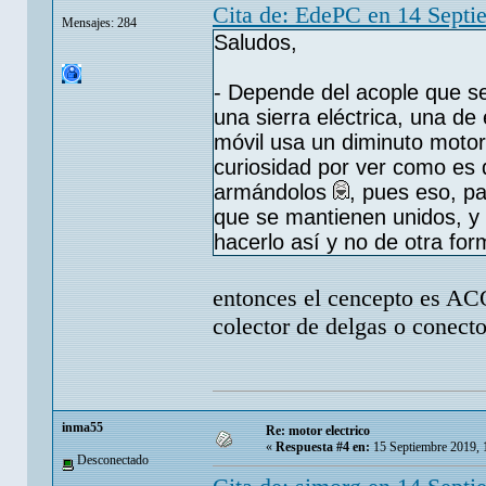
Cita de: EdePC en 14 Septi
Mensajes: 284
Saludos,
- Depende del acople que se
una sierra eléctrica, una de
móvil usa un diminuto motor
curiosidad por ver como es 
armándolos
, pues eso, p
que se mantienen unidos, y
hacerlo así y no de otra fo
entonces el cencepto es 
colector de delgas o conecto
inma55
Re: motor electrico
«
Respuesta #4 en:
15 Septiembre 2019, 
Desconectado