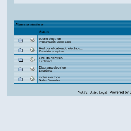
Mensajes similares
Asunto
puerto electrico
Programación Visual Basic
Red por el cableado electrico...
Materiales y equipos
Circuito eléctrico
Electrónica
Diagrama electríco
Electrónica
motor electrico
Dudas Generales
WAP2
-
Aviso Legal
-
Powered by 