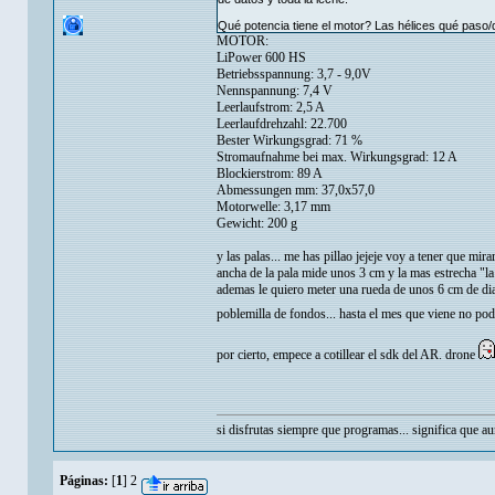
Qué potencia tiene el motor? Las hélices qué paso/
MOTOR:
LiPower 600 HS
Betriebsspannung: 3,7 - 9,0V
Nennspannung: 7,4 V
Leerlaufstrom: 2,5 A
Leerlaufdrehzahl: 22.700
Bester Wirkungsgrad: 71 %
Stromaufnahme bei max. Wirkungsgrad: 12 A
Blockierstrom: 89 A
Abmessungen mm: 37,0x57,0
Motorwelle: 3,17 mm
Gewicht: 200 g
y las palas... me has pillao jejeje voy a tener que mira
ancha de la pala mide unos 3 cm y la mas estrecha "l
ademas le quiero meter una rueda de unos 6 cm de di
poblemilla de fondos... hasta el mes que viene no p
por cierto, empece a cotillear el sdk del AR. drone
si disfrutas siempre que programas... significa que 
Páginas:
[
1
]
2