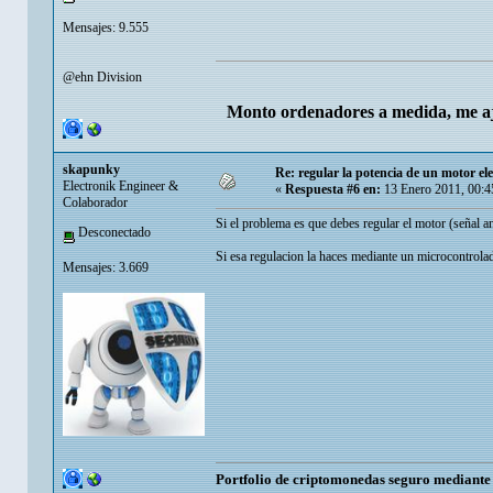
Mensajes: 9.555
@ehn Division
Monto ordenadores a medida, me aj
skapunky
Re: regular la potencia de un motor ele
Electronik Engineer &
«
Respuesta #6 en:
13 Enero 2011, 00:4
Colaborador
Si el problema es que debes regular el motor (señal ana
Desconectado
Si esa regulacion la haces mediante un microcontrolad
Mensajes: 3.669
Portfolio de criptomonedas seguro mediant