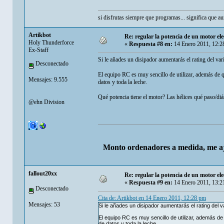
si disfrutas siempre que programas... significa que 
Artikbot
Re: regular la potencia de un motor ele
Holy Thunderforce
«
Respuesta #8 en:
14 Enero 2011, 12:2
Ex-Staff
Si le añades un disipador aumentarás el rating del va
Desconectado
El equipo RC es muy sencillo de utilizar, además de qu
Mensajes: 9.555
datos y toda la leche.
Qué potencia tiene el motor? Las hélices qué paso/diá
@ehn Division
Monto ordenadores a medida, me aj
fallout20xx
Re: regular la potencia de un motor ele
«
Respuesta #9 en:
14 Enero 2011, 13:2
Desconectado
Cita de: Artikbot en 14 Enero 2011, 12:28 pm
Mensajes: 53
Si le añades un disipador aumentarás el rating del v
El equipo RC es muy sencillo de utilizar, además de 
de datos y toda la leche.