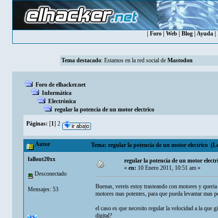
|
Foro
|
Web
|
Blog
|
Ayuda
|
Tema destacado
: Estamos en la red social de
Mastodon
Foro de elhacker.net
Informática
Electrónica
regular la potencia de un motor electrico
Páginas:
[
1
]
2
Autor
Tema: regular la potencia de un motor electrico (Le
fallout20xx
regular la potencia de un motor electr
«
en:
10 Enero 2011, 10:51 am »
Desconectado
Buenas, vereis estoy trasteando con motores y queri
Mensajes: 53
motores mas potentes, para que pueda levantar mas p
el caso es que necesito regular la velocidad a la que
digital?