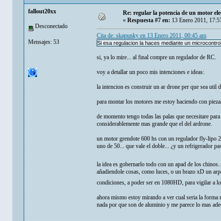
fallout20xx
Re: regular la potencia de un motor ele
«
Respuesta #7 en:
13 Enero 2011, 17:5
Desconectado
Cita de: skapunky en 13 Enero 2011, 00:45 am
Mensajes: 53
Si esa regulacion la haces mediante un microcontro
si, ya lo mire... al final compre un regulador de RC.
voy a detallar un poco mis intenciones e ideas:
la intencion es construir un ar drone per que sea util
para montar los motores me estoy haciendo con piezas
de momento tengo todas las palas que necesitare para
considerablemente mas grande que el del ardrone.
un motor grendote 600 hs con un regulador fly-lipo 2
uno de 50... que vale el doble... ¿y un refrigerador pa
la idea es gobernarlo todo con un apad de los chinos..
añadiendole cosas, como luces, o un brazo xD un arp
condiciones, a poder ser en 1080HD, para vigilar a lo
ahora mismo estoy mirando a ver cual seria la forma 
nada por que son de aluminio y me parece lo mas ade