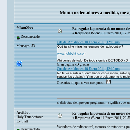
Monto ordenadores a medida, me aj
fallout20xx
Re: regular la potencia de un motor ele
«
Respuesta #2 en:
10 Enero 2011, 12:5
Desconectado
Cita de: Artikbot en 10 Enero 2011, 12:19 pm
Mensajes: 53
Qué tal si te miras los equipos de radiocontrol?
www.hobbyking.com
Ahí tienes de todo. De todo significa DE TODO xD
Gran pagina xD gracias!
Cita de: Artikbot en 10 Enero 2011, 12:19 pm
No te va a salir a cuenta hacer eso a mano, salvo 
regular los voltajes). Y no son precisamente lo mej
Que arias tu, que te veo mas puesto
si disfrutas siempre que programas... significa que 
Artikbot
Re: regular la potencia de un motor ele
Holy Thunderforce
«
Respuesta #3 en:
11 Enero 2011, 22:5
Ex-Staff
Variadores de radiocontrol, motores de avioncito (
Desconectado