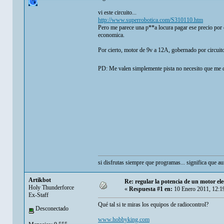
vi este circuito...
http://www.superrobotica.com/S310110.htm
Pero me parece una p**a locura pagar ese precio por
economica.
Por cierto, motor de 9v a 12A, gobernado por circuit
PD: Me valen simplemente pista no necesito que me de
si disfrutas siempre que programas... significa que 
Artikbot
Re: regular la potencia de un motor ele
Holy Thunderforce
«
Respuesta #1 en:
10 Enero 2011, 12:1
Ex-Staff
Qué tal si te miras los equipos de radiocontrol?
Desconectado
www.hobbyking.com