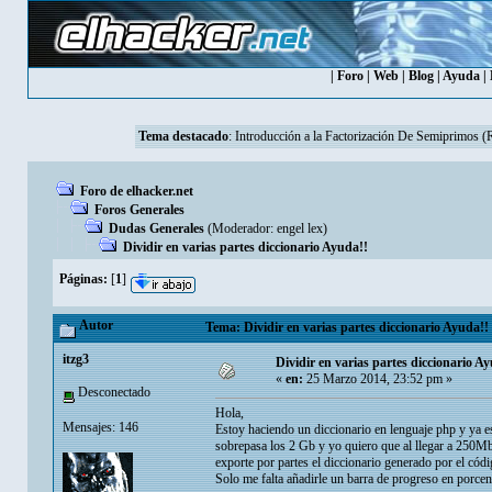
|
Foro
|
Web
|
Blog
|
Ayuda
|
Tema destacado
:
Introducción a la Factorización De Semiprimos 
Foro de elhacker.net
Foros Generales
Dudas Generales
(Moderador:
engel lex
)
Dividir en varias partes diccionario Ayuda!!
Páginas:
[
1
]
Autor
Tema: Dividir en varias partes diccionario Ayuda!!
itzg3
Dividir en varias partes diccionario A
«
en:
25 Marzo 2014, 23:52 pm »
Desconectado
Hola,
Mensajes: 146
Estoy haciendo un diccionario en lenguaje php y ya est
sobrepasa los 2 Gb y yo quiero que al llegar a 250Mb 
exporte por partes el diccionario generado por el códi
Solo me falta añadirle un barra de progreso en porcen