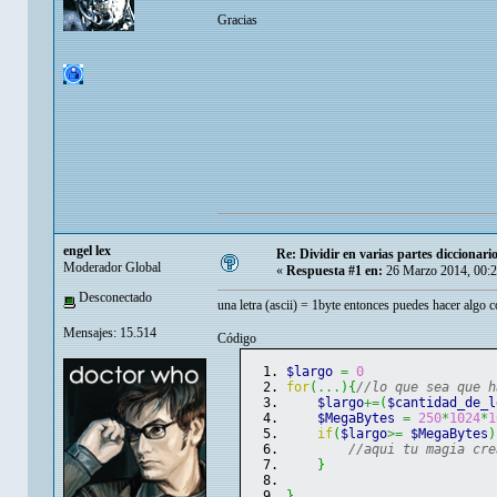
Gracias
engel lex
Re: Dividir en varias partes diccionari
Moderador Global
«
Respuesta #1 en:
26 Marzo 2014, 00:2
Desconectado
una letra (ascii) = 1byte entonces puedes hacer algo 
Mensajes: 15.514
Código
$largo
=
0
for
(
...
)
{
//lo que sea que h
$largo
+=
(
$cantidad_de_l
$MegaBytes
=
250
*
1024
*
1
if
(
$largo
>=
$MegaBytes
)
//aqui tu magia cre
}
}