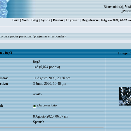
Bienvenido(a),
Visi
¿Perdi
|
Foro
|
Web
|
Blog
|
Ayuda
|
Buscar
|
Ingresar
|
Registrarse
|
8 Agosto 2026, 06:37 a
ro para poder participar (preguntar y responder)
- itzg3
Imagen/
itzg3
146 (0,024 por día)
istro:
11 Agosto 2009, 20:26 pm
ctivo:
3 Junio 2020, 19:40 pm
oculto
Desconectado
l:
8 Agosto 2026, 06:37 am
Spanish