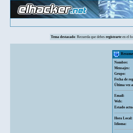
Tema destacado
:
Recuerda que debes
registrarte
en el fo
Resumen 
Nombre:
Mensajes:
Grupo:
Fecha de reg
Última vez a
Email:
Web:
Estado actua
Hora Local:
Idioma: