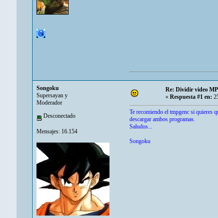
Songoku
Re: Dividir video MP
Supersayan y
«
Respuesta #1 en:
25
Moderador
Te recomiendo el tmpgenc si quieres q
Desconectado
descargar ambos programas.
Saludos...
Mensajes: 16.154
Songoku