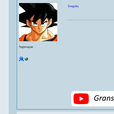
Songoku
Supersayan