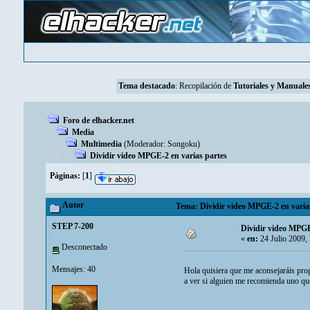
Tema destacado
: Recopilación de
Tutoriales y Manuales
Foro de elhacker.net
Media
Multimedia
(Moderador:
Songoku
)
Dividir video MPGE-2 en varias partes
Páginas:
[
1
]
Autor
Tema: Dividir video MPGE-2 en varias
STEP 7-200
Dividir video MPGE
«
en:
24 Julio 2009,
Desconectado
Mensajes: 40
Hola quisiera que me aconsejaráis pro
a ver si alguien me recomienda uno qu