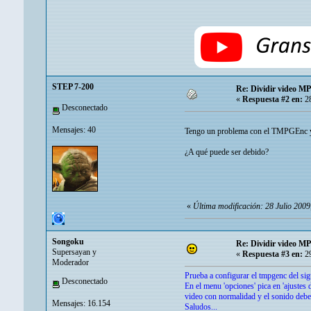
STEP 7-200
Re: Dividir video MP
«
Respuesta #2 en:
28
Desconectado
Mensajes: 40
Tengo un problema con el TMPGEnc y e
¿A qué puede ser debido?
«
Última modificación: 28 Julio 200
Songoku
Re: Dividir video MP
Supersayan y
«
Respuesta #3 en:
29
Moderador
Prueba a configurar el tmpgenc del si
Desconectado
En el menu 'opciones' pica en 'ajustes 
video con normalidad y el sonido debe
Mensajes: 16.154
Saludos...