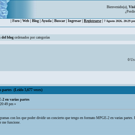
Bienvenido(a),
Visi
¿Perdi
|
Foro
|
Web
|
Blog
|
Ayuda
|
Buscar
|
Ingresar
|
Registrarse
|
7 Agosto 2026, 20:29 
 del blog
ordenados por categorías
0 Usu
 partes (Leído 5,677 veces)
-2 en varias partes
 20:49 pm »
gramas con los que poder dividir un concierto que tengo en formato MPGE-2 en varias partes. 
e me funcione.