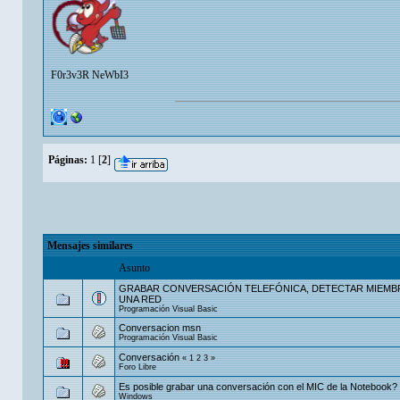
F0r3v3R NeWbI3
Páginas:
1
[
2
]
Mensajes similares
Asunto
GRABAR CONVERSACIÓN TELEFÓNICA, DETECTAR MIEMB
UNA RED
Programación Visual Basic
Conversacion msn
Programación Visual Basic
Conversación
«
1
2
3
»
Foro Libre
Es posible grabar una conversación con el MIC de la Notebook?
Windows