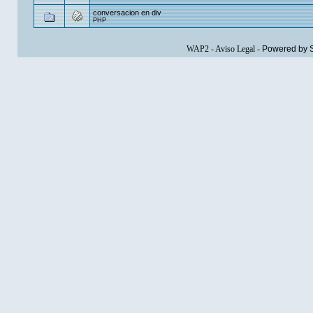
conversacion en div
PHP
WAP2
-
Aviso Legal
-
Powered by 