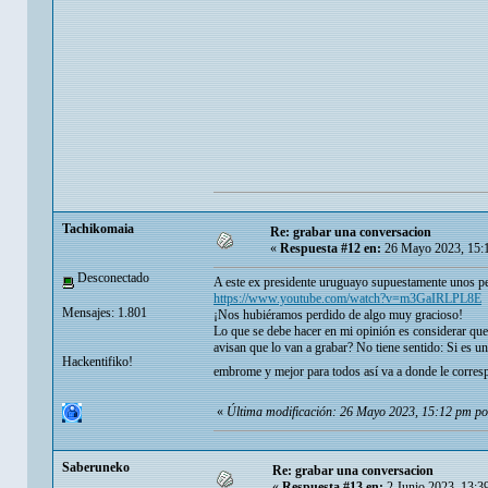
Tachikomaia
Re: grabar una conversacion
«
Respuesta #12 en:
26 Mayo 2023, 15:
Desconectado
A este ex presidente uruguayo supuestamente unos per
https://www.youtube.com/watch?v=m3GaIRLPL8E
Mensajes: 1.801
¡Nos hubiéramos perdido de algo muy gracioso!
Lo que se debe hacer en mi opinión es considerar que
avisan que lo van a grabar? No tiene sentido: Si es un 
Hackentifiko!
embrome y mejor para todos así va a donde le corres
«
Última modificación: 26 Mayo 2023, 15:12 pm p
Saberuneko
Re: grabar una conversacion
«
Respuesta #13 en:
2 Junio 2023, 13:3