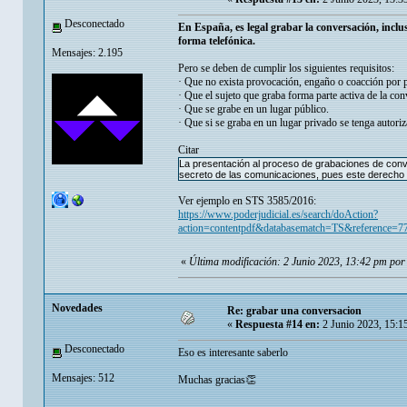
Desconectado
En España, es legal grabar la conversación, incl
forma telefónica.
Mensajes: 2.195
Pero se deben de cumplir los siguientes requisitos:
· Que no exista provocación, engaño o coacción por p
· Que el sujeto que graba forma parte activa de la con
· Que se grabe en un lugar público.
· Que si se graba en un lugar privado se tenga autoriz
Citar
La presentación al proceso de grabaciones de conve
secreto de las comunicaciones, pues este derecho no
Ver ejemplo en STS 3585/2016:
https://www.poderjudicial.es/search/doAction?
action=contentpdf&databasematch=TS&reference=7
«
Última modificación: 2 Junio 2023, 13:42 pm po
Novedades
Re: grabar una conversacion
«
Respuesta #14 en:
2 Junio 2023, 15:1
Desconectado
Eso es interesante saberlo
Mensajes: 512
Muchas gracias👏