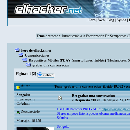
|
Foro
|
Web
|
Blog
|
Ayuda
|
Tema destacado
:
Introducción a la Factorización De Semiprimos 
Foro de elhacker.net
Comunicaciones
Dispositivos Móviles (PDA's, Smartphones, Tablets)
(Moderadores:
S
grabar una conversacion
Páginas:
1
[
2
]
Autor
Tema: grabar una conversacion (Leído 19,582 vece
Songoku
Re: grabar una conversacion
Supersayan y
«
Respuesta #10 en:
26 Mayo 2023, 12:
CoAdmin
Usa Call Recorder PRO - ACR:
https://play.google.
Desconectado
Si eres un poco listo la puedes obtener medicinada par
Saludos...
Mensajes: 16.156
Songoku