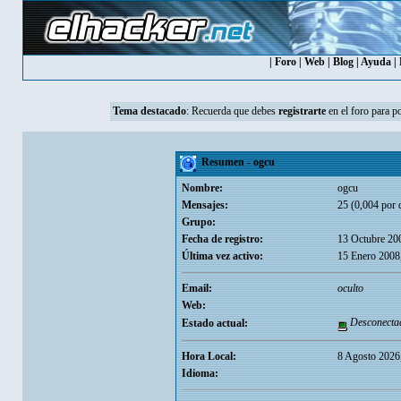
|
Foro
|
Web
|
Blog
|
Ayuda
|
Tema destacado
:
Recuerda que debes
registrarte
en el foro para p
Resumen - ogcu
Nombre:
ogcu
Mensajes:
25 (0,004 por 
Grupo:
Fecha de registro:
13 Octubre 20
Última vez activo:
15 Enero 2008
Email:
oculto
Web:
Desconecta
Estado actual:
Hora Local:
8 Agosto 2026
Idioma: