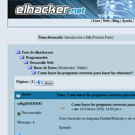
|
Foro
|
Web
|
Blog
|
Ayuda
|
Tema destacado
:
Introducción a
Git
(Primera Parte)
Foro de elhacker.net
Programación
Desarrollo Web
Bases de Datos
(Moderador:
Waldo
)
Como hacer las preguntas correctas para hacer las relaciones?
Páginas:
[
1
]
Autor
Tema: Como hacer las preguntas correctas para hace
seRgiOOOOOO
Como hacer las preguntas correctas para 
«
en:
14 Febrero 2016, 14:06 pm »
Desconectado
Estoy haciendo un diagrama Entidad/Relación y me esto
Mensajes: 4
Ejemplo: