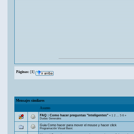
Páginas:
[
1
]
Mensajes similares
Asunto
FAQ : Como hacer preguntas "inteligentes"
«
1
2
...
5
6
»
Dudas Generales
Guia Como hacer para mover el mouse y hacer click
Programación Visual Basic