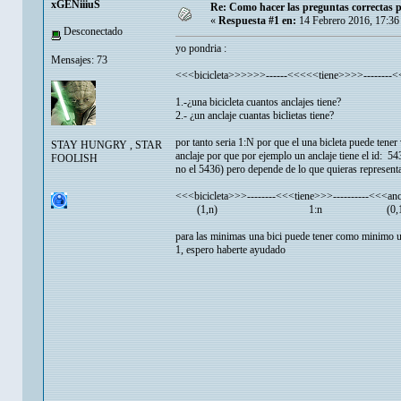
xGENiiiuS
Re: Como hacer las preguntas correctas p
«
Respuesta #1 en:
14 Febrero 2016, 17:36
Desconectado
yo pondria :
Mensajes: 73
<<<bicicleta>>>>>>------<<<<<tiene>>>>--------
1.-¿una bicicleta cuantos anclajes tiene?
2.- ¿un anclaje cuantas biclietas tiene?
por tanto seria 1:N por que el una bicleta puede tener
STAY HUNGRY , STAR
anclaje por que por ejemplo un anclaje tiene el id: 54
FOOLISH
no el 5436) pero depende de lo que quieras representa
<<<bicicleta>>>--------<<<tiene>>>----------<<<an
(1,n) 1:n (0,1
para las minimas una bici puede tener como minimo 
1, espero haberte ayudado