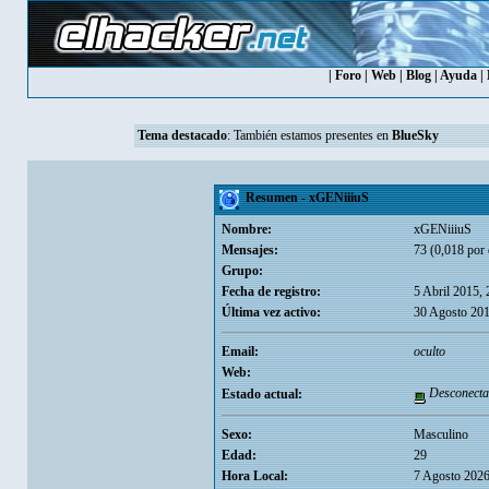
|
Foro
|
Web
|
Blog
|
Ayuda
|
Tema destacado
: También estamos presentes en
BlueSky
Resumen - xGENiiiuS
Nombre:
xGENiiiuS
Mensajes:
73 (0,018 por 
Grupo:
Fecha de registro:
5 Abril 2015,
Última vez activo:
30 Agosto 201
Email:
oculto
Web:
Desconecta
Estado actual:
Sexo:
Masculino
Edad:
29
Hora Local:
7 Agosto 2026