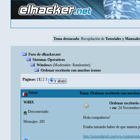
Tema destacado
: Recopilación de
Tutoriales y Manuales
Foro de elhacker.net
Sistemas Operativos
Windows
(Moderador:
Randomize
)
Ordenar escritorio con muchos iconos
Páginas:
[
1
]
2
3
Autor
Tema: Ordenar escritorio con muchos 
WifliX
Ordenar escritorio
«
en:
24 Noviembre 
Desconectado
Hola compañeros!
Mensajes: 281
Estaba mirando haber de que manera pue
http://ocioenlared.com/wp-content/up