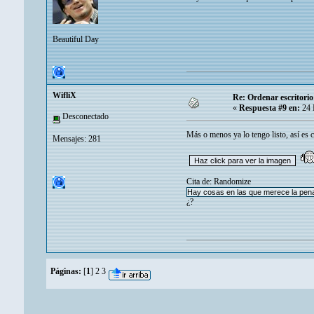
Beautiful Day
WifliX
Re: Ordenar escritori
«
Respuesta #9 en:
24 
Desconectado
Más o menos ya lo tengo listo, así e
Mensajes: 281
Cita de: Randomize
Hay cosas en las que merece la pena
¿?
Páginas:
[
1
]
2
3