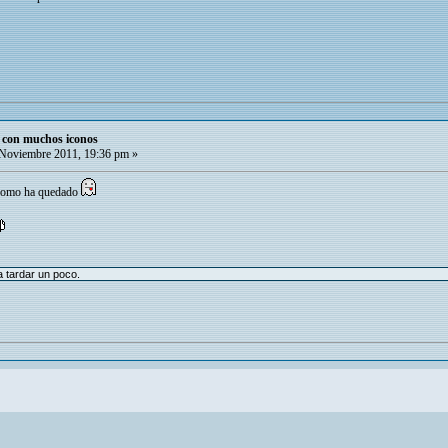
o con muchos iconos
Noviembre 2011, 19:36 pm »
s como ha quedado
 tardar un poco.