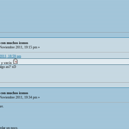
o con muchos iconos
Noviembre 2011, 19:15 pm »
 2011, 18:59 pm
e, y vacía
algo así? xD
o con muchos iconos
Noviembre 2011, 19:34 pm »
re.
ardar un poco.