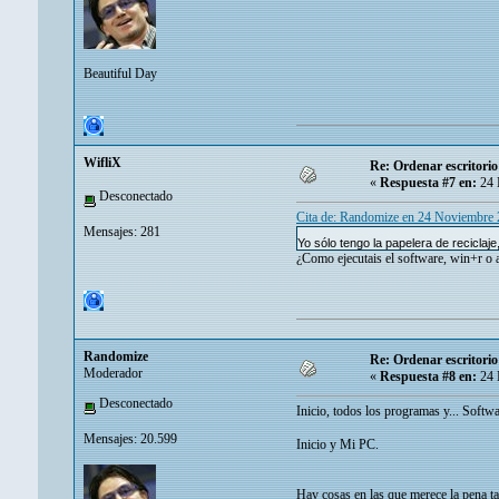
Beautiful Day
WifliX
Re: Ordenar escritori
«
Respuesta #7 en:
24 
Desconectado
Cita de: Randomize en 24 Noviembre
Mensajes: 281
Yo sólo tengo la papelera de reciclaj
¿Como ejecutais el software, win+r o 
Randomize
Re: Ordenar escritori
Moderador
«
Respuesta #8 en:
24 
Desconectado
Inicio, todos los programas y... Softwa
Mensajes: 20.599
Inicio y Mi PC.
Hay cosas en las que merece la pena t