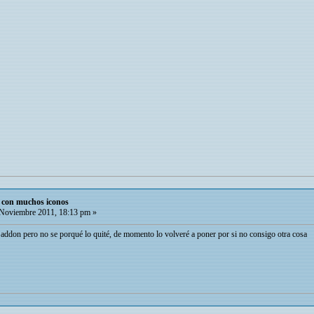
o con muchos iconos
Noviembre 2011, 18:13 pm »
addon pero no se porqué lo quité, de momento lo volveré a poner por si no consigo otra cosa