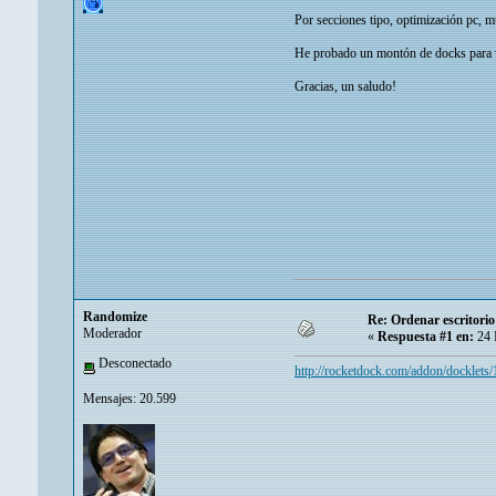
Por secciones tipo, optimización pc, mu
He probado un montón de docks para wi
Gracias, un saludo!
Randomize
Re: Ordenar escritori
Moderador
«
Respuesta #1 en:
24 
Desconectado
http://rocketdock.com/addon/docklets
Mensajes: 20.599