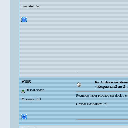
Beautiful Day
WifliX
Re: Ordenar escritori
«
Respuesta #2 en:
24 
Desconectado
Recuerdo haber probado ese dock y el 
Mensajes: 281
Gracias Randomize! =)