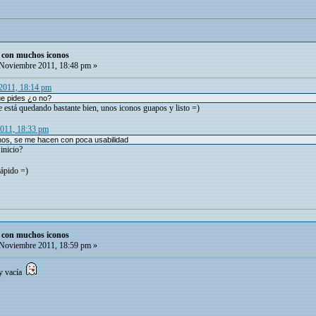
o con muchos iconos
Noviembre 2011, 18:48 pm »
 2011, 18:14 pm
ue pides ¿o no?
e está quedando bastante bien, unos iconos guapos y listo =)
 2011, 18:33 pm
onos, se me hacen con poca usabilidad
inicio?
rápido =)
o con muchos iconos
Noviembre 2011, 18:59 pm »
 y vacía