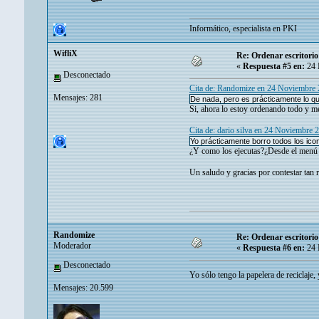
Informático, especialista en
PKI
WifliX
Re: Ordenar escritori
«
Respuesta #5 en:
24 
Desconectado
Cita de: Randomize en 24 Noviembre
Mensajes: 281
De nada, pero es prácticamente lo q
Si, ahora lo estoy ordenando todo y m
Cita de: dario silva en 24 Noviembre
Yo prácticamente borro todos los ic
¿Y como los ejecutas?¿Desde el menú 
Un saludo y gracias por contestar tan 
Randomize
Re: Ordenar escritori
Moderador
«
Respuesta #6 en:
24 
Desconectado
Yo sólo tengo la papelera de reciclaje,
Mensajes: 20.599