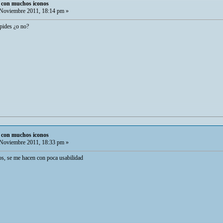
o con muchos iconos
Noviembre 2011, 18:14 pm »
 pides ¿o no?
o con muchos iconos
Noviembre 2011, 18:33 pm »
os, se me hacen con poca usabilidad