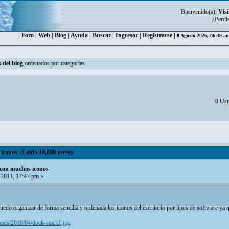
Bienvenido(a),
Visi
¿Perdi
|
Foro
|
Web
|
Blog
|
Ayuda
|
Buscar
|
Ingresar
|
Registrarse
|
8 Agosto 2026, 06:39 a
 del blog
ordenados por categorías
0 Usu
iconos (Leído 19,890 veces)
 con muchos iconos
2011, 17:47 pm »
do organizar de forma sencilla y ordenada los iconos del escritorio por tipos de software ya q
loads/2010/04/dock-stack1.jpg