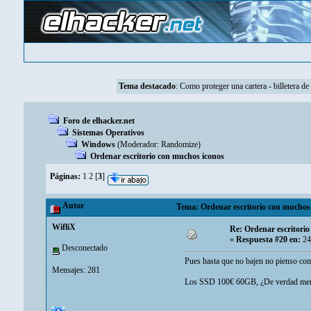
Tema destacado
:
Como proteger una cartera - billetera de
Foro de elhacker.net
Sistemas Operativos
Windows
(Moderador:
Randomize
)
Ordenar escritorio con muchos iconos
Páginas:
1
2
[
3
]
Autor
Tema: Ordenar escritorio con muchos 
WifliX
Re: Ordenar escritori
«
Respuesta #20 en:
24
Desconectado
Pues hasta que no bajen no pienso com
Mensajes: 281
Los SSD 100€ 60GB, ¿De verdad merece