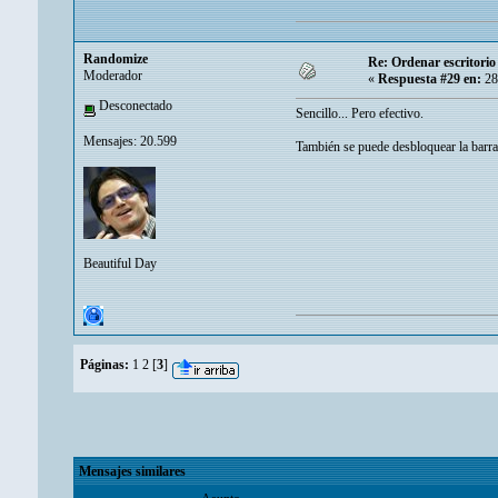
Randomize
Re: Ordenar escritori
Moderador
«
Respuesta #29 en:
28
Desconectado
Sencillo... Pero efectivo.
Mensajes: 20.599
También se puede desbloquear la barra
Beautiful Day
Páginas:
1
2
[
3
]
Mensajes similares