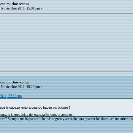
o con muchos iconos
 Noviembre 2011, 15:01 pm »
o con muchos iconos
 Noviembre 2011, 18:25 pm »
 2011, 22:39 pm
ace la cabeza lectora cuando hacen particiones?
esgasta la mecánica del cabezal innecesariamente.
iones? Siempre me ha parecido lo más seguro y acertado para guardar los datos, así no sufren co