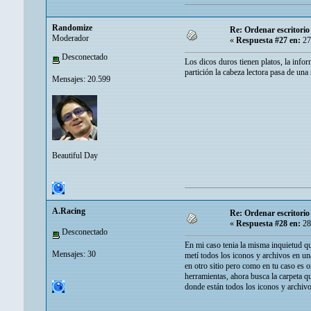
Randomize
Re: Ordenar escritori
Moderador
«
Respuesta #27 en:
27
Desconectado
Los dicos duros tienen platos, la info
partición la cabeza lectora pasa de una 
Mensajes: 20.599
Beautiful Day
A.Racing
Re: Ordenar escritori
«
Respuesta #28 en:
28
Desconectado
En mi caso tenia la misma inquietud que
Mensajes: 30
metí todos los iconos y archivos en un
en otro sitio pero como en tu caso es o
herramientas, ahora busca la carpeta q
donde están todos los iconos y archiv