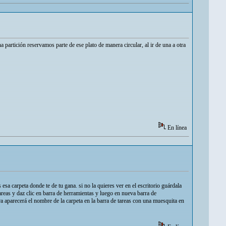
partición reservamos parte de ese plato de manera circular, al ir de una a otra
En línea
a carpeta donde te de tu gana. si no la quieres ver en el escritorio guárdala
tareas y daz clic en barra de herramientas y luego en nueva barra de
ra aparecerá el nombre de la carpeta en la barra de tareas con una muesquita en