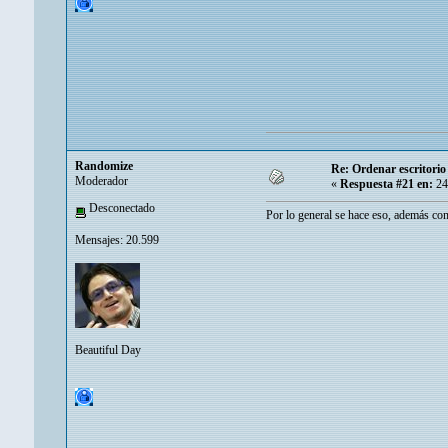
Randomize
Re: Ordenar escritori
Moderador
«
Respuesta #21 en:
24
Desconectado
Por lo general se hace eso, además c
Mensajes: 20.599
Beautiful Day