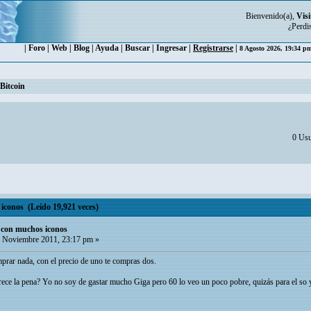
Bienvenido(a),
Visi
¿Perdi
|
Foro
|
Web
|
Blog
|
Ayuda
|
Buscar
|
Ingresar
|
Registrarse
|
8 Agosto 2026, 19:34 
Bitcoin
0 Usu
iconos (Leído 19,921 veces)
o con muchos iconos
 Noviembre 2011, 23:17 pm »
prar nada, con el precio de uno te compras dos.
 la pena? Yo no soy de gastar mucho Giga pero 60 lo veo un poco pobre, quizás para el so y 