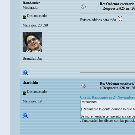
Randomize
Re: Ordenar escritori
Moderador
«
Respuesta #25 en:
26
Desconectado
Existen addons para todo
Mensajes: 20.599
Beautiful Day
charlichin
Re: Ordenar escritori
«
Respuesta #26 en:
26
Desconectado
Cita de: Randomize en 24 Noviembre
Mensajes: 19
Particiones...
¿Realmente la gente conoce lo que h
Se incrementa la temperatura y se d
¿Tanto sufen los discos con las partic