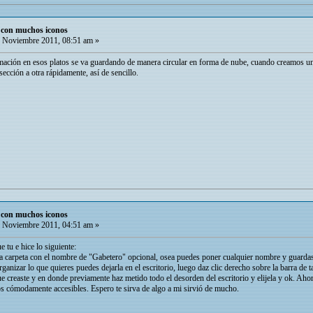
o con muchos iconos
 Noviembre 2011, 08:51 am »
rmación en esos platos se va guardando de manera circular en forma de nube, cuando creamos una 
sección a otra rápidamente, así de sencillo.
o con muchos iconos
 Noviembre 2011, 04:51 am »
 tu e hice lo siguiente:
a carpeta con el nombre de "Gabetero" opcional, osea puedes poner cualquier nombre y guardas es
rganizar lo que quieres puedes dejarla en el escritorio, luego daz clic derecho sobre la barra de 
ue creaste y en donde previamente haz metido todo el desorden del escritorio y elijela y ok. Aho
os cómodamente accesibles. Espero te sirva de algo a mi sirvió de mucho.