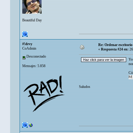
Beautiful Day
#!drvy
Re: Ordenar escritori
CoAdmin
«
Respuesta #24 en:
26
Desconectado
Yo 
nom
Mensajes: 5.858
Có
ht
Saludos