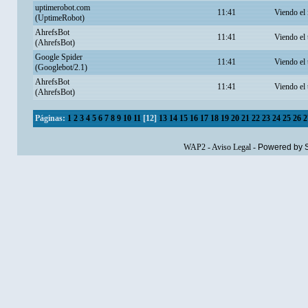
uptimerobot.com
11:41
Viendo el 
(UptimeRobot)
AhrefsBot
11:41
Viendo el
(AhrefsBot)
Google Spider
11:41
Viendo el
(Googlebot/2.1)
AhrefsBot
11:41
Viendo el
(AhrefsBot)
Páginas:
1
2
3
4
5
6
7
8
9
10
11
[
12
]
13
14
15
16
17
18
19
20
21
22
23
24
25
26
2
WAP2
-
Aviso Legal
-
Powered by 