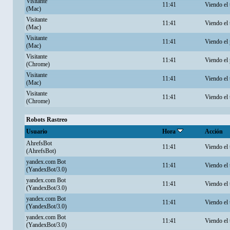
Visitante
11:41
Viendo el
(Mac)
Visitante
11:41
Viendo el
(Mac)
Visitante
11:41
Viendo el 
(Mac)
Visitante
11:41
Viendo el 
(Chrome)
Visitante
11:41
Viendo el
(Mac)
Visitante
11:41
Viendo el
(Chrome)
Robots Rastreo
Usuario
Hora
Acción
AhrefsBot
11:41
Viendo el
(AhrefsBot)
yandex.com Bot
11:41
Viendo el
(YandexBot/3.0)
yandex.com Bot
11:41
Viendo el
(YandexBot/3.0)
yandex.com Bot
11:41
Viendo el
(YandexBot/3.0)
yandex.com Bot
11:41
Viendo el
(YandexBot/3.0)