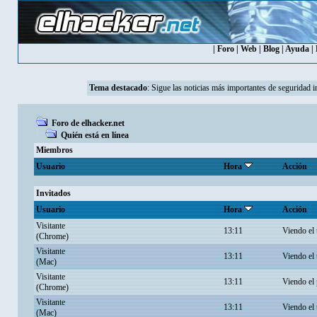
|
Foro
|
Web
|
Blog
|
Ayuda
|
Tema destacado
:
Sigue las noticias más importantes de seguridad i
Foro de elhacker.net
Quién está en línea
Miembros
Usuario
Hora
Acción
Invitados
Usuario
Hora
Acción
Visitante
13:11
Viendo el
(Chrome)
Visitante
13:11
Viendo el
(Mac)
Visitante
13:11
Viendo el 
(Chrome)
Visitante
13:11
Viendo el
(Mac)