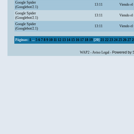
Google Spider
13:11
Viendo el
(Googlebot/2.1)
Google Spider
13:11
Viendo el
(Googlebot/2.1)
Google Spider
13:11
Viendo el
(Googlebot/2.1)
Páginas:
1
...
5
6
7
8
9
10
11
12
13
14
15
16
17
18
19
[
20
]
21
22
23
24
25
26
27
2
WAP2
-
Aviso Legal
-
Powered by 