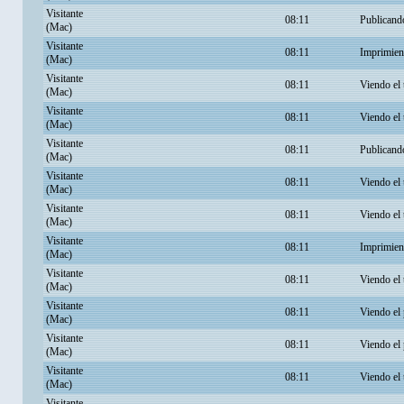
Visitante
08:11
Publicand
(Mac)
Visitante
08:11
Imprimien
(Mac)
Visitante
08:11
Viendo el
(Mac)
Visitante
08:11
Viendo el
(Mac)
Visitante
08:11
Publicand
(Mac)
Visitante
08:11
Viendo el
(Mac)
Visitante
08:11
Viendo el
(Mac)
Visitante
08:11
Imprimien
(Mac)
Visitante
08:11
Viendo el
(Mac)
Visitante
08:11
Viendo el 
(Mac)
Visitante
08:11
Viendo el 
(Mac)
Visitante
08:11
Viendo el
(Mac)
Visitante