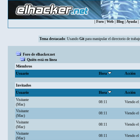
|
Foro
|
Web
|
Blog
|
Ayuda
|
Tema destacado
:
Usando
Git
para manipular el directorio de trabaj
Foro de elhacker.net
Quién está en línea
Miembros
Usuario
Hora
Acción
Invitados
Usuario
Hora
Acción
Visitante
08:11
Viendo el 
(Mac)
Visitante
08:11
Viendo el
(Mac)
Visitante
08:11
Viendo el 
(Mac)
Visitante
08:11
Viendo el
(Mac)