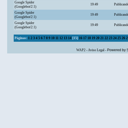
Google Spider
19:49
Publicand
(Googlebot/2.1)
Google Spider
19:49
Publicand
(Googlebot/2.1)
Google Spider
19:49
Publicand
(Googlebot/2.1)
Páginas:
1
2
3
4
5
6
7
8
9
10
11
12
13
14
[
15
]
16
17
18
19
20
21
22
23
24
25
26
2
WAP2
-
Aviso Legal
-
Powered by 