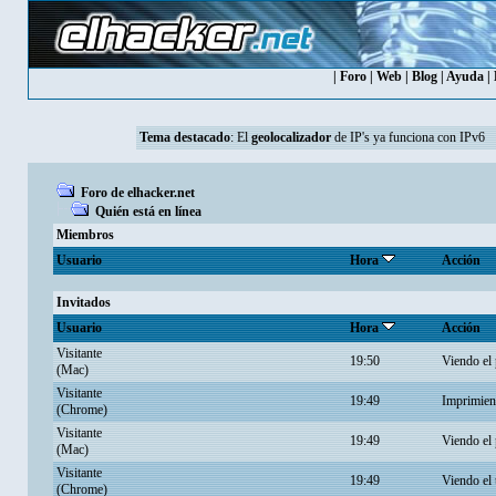
|
Foro
|
Web
|
Blog
|
Ayuda
|
Tema destacado
: El
geolocalizador
de IP's ya funciona con IPv6
Foro de elhacker.net
Quién está en línea
Miembros
Usuario
Hora
Acción
Invitados
Usuario
Hora
Acción
Visitante
19:50
Viendo el 
(Mac)
Visitante
19:49
Imprimien
(Chrome)
Visitante
19:49
Viendo el 
(Mac)
Visitante
19:49
Viendo el
(Chrome)