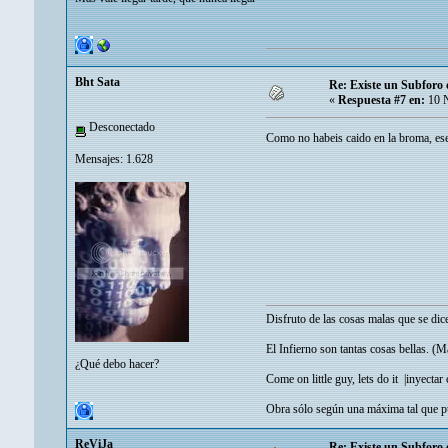
Bht Sata
Re: Existe un Subforo d
«
Respuesta #7 en:
10 N
Desconectado
Como no habeis caido en la broma, ese
Mensajes: 1.628
Disfruto de las cosas malas que se di
El Infierno son tantas cosas bellas. (
¿Qué debo hacer?
Come on little guy, lets do it |
inyectar
Obra sólo según una máxima tal que pu
ReViJa
Re: Existe un Subforo d