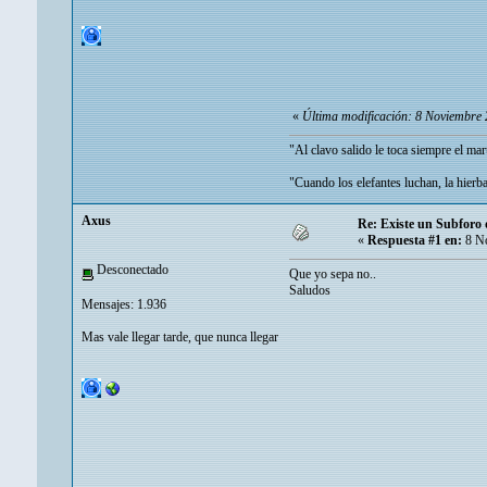
«
Última modificación: 8 Noviembre
"Al clavo salido le toca siempre el mart
"Cuando los elefantes luchan, la hierba
Axus
Re: Existe un Subforo d
«
Respuesta #1 en:
8 No
Desconectado
Que yo sepa no..
Saludos
Mensajes: 1.936
Mas vale llegar tarde, que nunca llegar