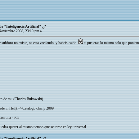
e "Inteligencia Artificial" ¿?
oviembre 2008, 23:19 pm »
 subforo no existe, os esta vacilando, y habeis caido
si pusieras lo mismo solo que poniend
cen de mi. (Charles Bukowski)
Made in Hell).-->Catalogo charly 2009
 con una 4965
edas querer al mismo tiempo que se torne en ley universal
e "Inteligencia Artificial" ¿?