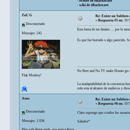
-
twitter de elhacker.net
-
wiki de elhacker.net
ZuL'G
Re: Existe un Subforo d
«
Respuesta #5 en:
10 N
Desconectado
Esta fuera de tus limites .... por lo me
Mensajes: 242
Es que fue borrado o algo parecido. S
No Beer and No TV make Homer go c
Flak Monkey!
La inadaptabilidad de la conciencia hum
solo esta al alcance de muñecos y dios
Axus
Re: Existe un Subforo d
«
Respuesta #6 en:
10 N
Desconectado
Claro supongo que a todos los usuarios
Mensajes: 1.936
Saludos*
Mas vale llegar tarde, que nunca llegar