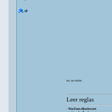
no, no existe..
Leer reglas
-
WarZone.elhacker.net