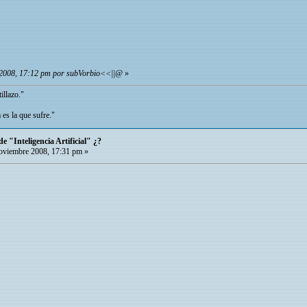
 2008, 17:12 pm por subVorbio<<||@
»
illazo."
 es la que sufre."
e "Inteligencia Artificial" ¿?
viembre 2008, 17:31 pm »