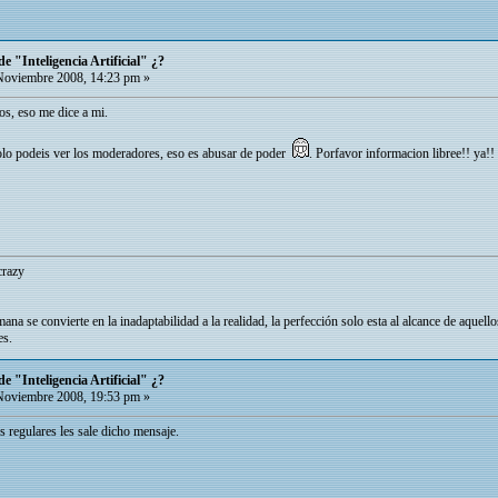
e "Inteligencia Artificial" ¿?
oviembre 2008, 14:23 pm »
nos, eso me dice a mi.
olo podeis ver los moderadores, eso es abusar de poder
. Porfavor informacion libree!! ya!
razy
ana se convierte en la inadaptabilidad a la realidad, la perfección solo esta al alcance de aquel
es.
e "Inteligencia Artificial" ¿?
oviembre 2008, 19:53 pm »
 regulares les sale dicho mensaje.