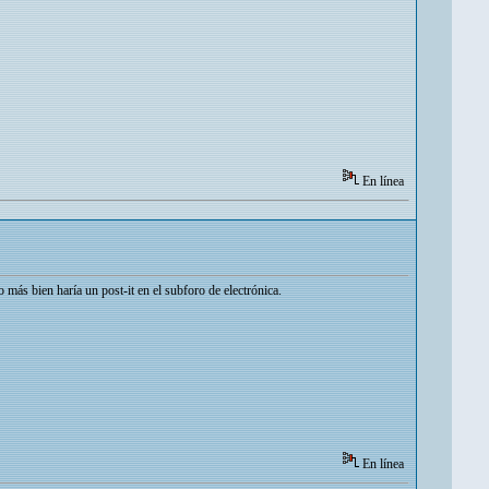
En línea
ás bien haría un post-it en el subforo de electrónica.
En línea