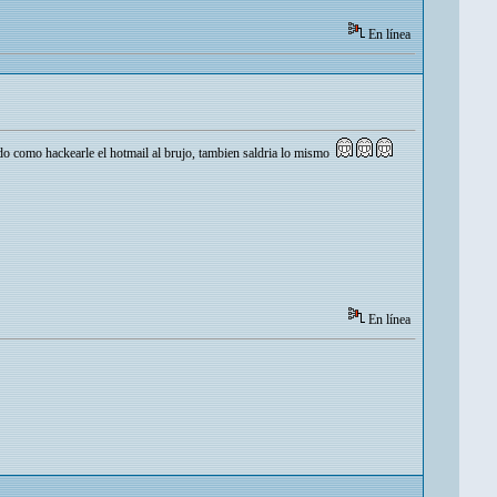
En línea
o como hackearle el hotmail al brujo, tambien saldria lo mismo
En línea