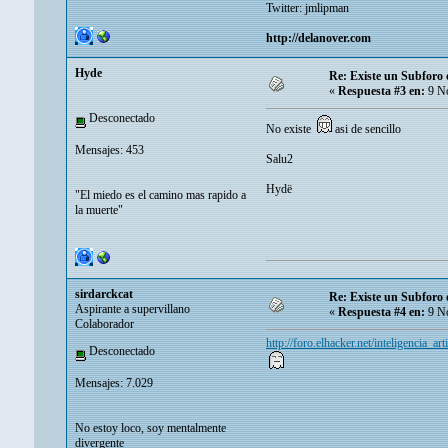
Twitter:
jmlipman
http://delanover.com
Hyde
Re: Existe un Subforo d
«
Respuesta #3 en:
9 No
Desconectado
No existe
asi de sencillo
Mensajes: 453
Salu2
Hydë
"El miedo es el camino mas rapido a
la muerte"
sirdarckcat
Re: Existe un Subforo d
Aspirante a supervillano
«
Respuesta #4 en:
9 No
Colaborador
http://foro.elhacker.net/inteligencia_art
Desconectado
Mensajes: 7.029
No estoy loco, soy mentalmente
divergente