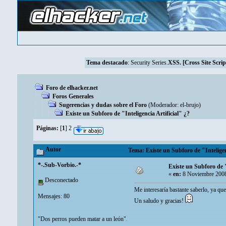
Tema destacado
:
Security Series.
XSS. [Cross Site Scrip
Foro de elhacker.net
Foros Generales
Sugerencias y dudas sobre el Foro
(Moderador:
el-brujo
)
Existe un Subforo de "Inteligencia Artificial" ¿?
Páginas:
[
1
]
2
Autor
Tema: Existe un Subforo de "Inteligen
*-.Sub-Vorbio.-*
Existe un Subforo de "
«
en:
8 Noviembre 2008
Desconectado
Me interesaría bastante saberlo, ya que
Mensajes: 80
Un saludo y gracias!
"Dos perros pueden matar a un león".