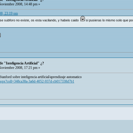
oviembre 2008, 14:48 pm »
08, 23:19 pm
e subforo no existe, os esta vacilando, y habeis caido
si pusieras lo mismo solo que po
e "Inteligencia Artificial" ¿?
oviembre 2008, 17:21 pm »
 Stanford sobre inteligencia artificial/aprendizaje automatico
nfo.aspx?coll=348ca38a-3a6d-4052-937d-cb017338d7b1