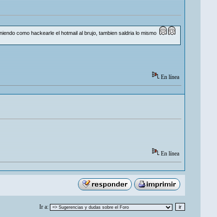
niendo como hackearle el hotmail al brujo, tambien saldria lo mismo
En línea
En línea
Ir a: