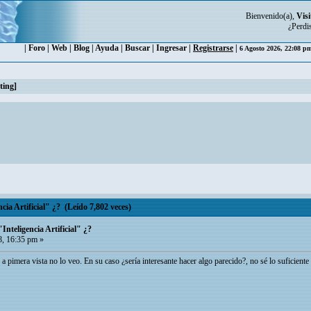
Bienvenido(a),
Visi
¿Perdi
|
Foro
|
Web
|
Blog
|
Ayuda
|
Buscar
|
Ingresar
|
Registrarse
|
6 Agosto 2026, 22:08 
ting]
cia Artificial" ¿? (Leído 7,802 veces)
Inteligencia Artificial" ¿?
, 16:35 pm »
 a pimera vista no lo veo. En su caso ¿sería interesante hacer algo parecido?, no sé lo suficien