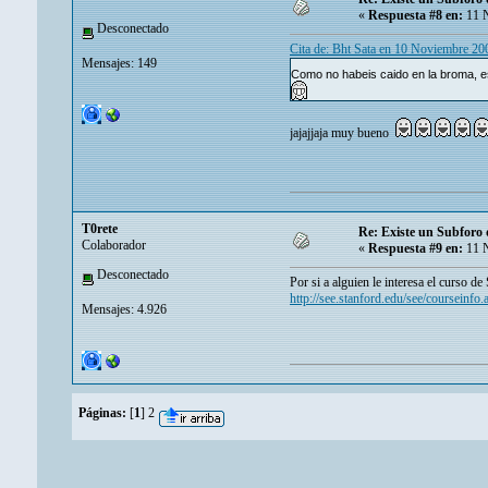
«
Respuesta #8 en:
11 N
Desconectado
Cita de: Bht Sata en 10 Noviembre 20
Mensajes: 149
Como no habeis caido en la broma, es
jajajjaja muy bueno
T0rete
Re: Existe un Subforo d
Colaborador
«
Respuesta #9 en:
11 N
Desconectado
Por si a alguien le interesa el curso de
http://see.stanford.edu/see/coursei
Mensajes: 4.926
Páginas:
[
1
]
2