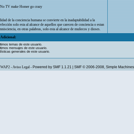
 No TV make Homer go crazy
lidad de la conciencia humana se convierte en la inadaptabilidad a la
perfección solo esta al alcance de aquellos que carecen de conciencia o estan
nisciencia, en otras palabras, solo esta al alcance de muñecos y dioses.
Adicional:
ltimos temas de este usuario.
ltimos mensajes de este usuario.
ísticas generales de este usuario.
WAP2
-
Aviso Legal
-
Powered by SMF 1.1.21
|
SMF © 2006-2008, Simple Machines