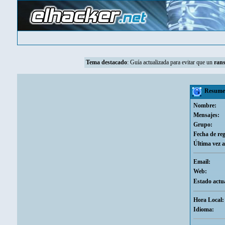
Tema destacado
:
Guía actualizada para evitar que un
ran
Resumen
Nombre:
Mensajes:
Grupo:
Fecha de reg
Última vez a
Email:
Web:
Estado actua
Hora Local:
Idioma: