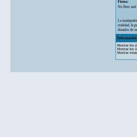
Firma:
No Beer and
La inadaptabi
realidad, la 
dotados de om
Información 
Mostrar los ú
Mostrar los ú
Mostrar estad