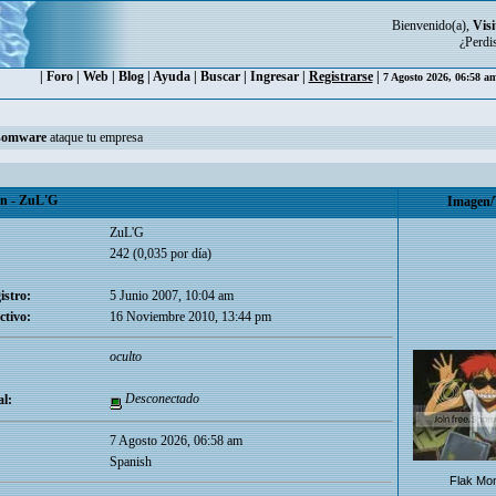
Bienvenido(a),
Visi
¿Perdi
|
Foro
|
Web
|
Blog
|
Ayuda
|
Buscar
|
Ingresar
|
Registrarse
|
7 Agosto 2026, 06:58 a
somware
ataque tu empresa
 - ZuL'G
Imagen/
ZuL'G
242 (0,035 por día)
istro:
5 Junio 2007, 10:04 am
ctivo:
16 Noviembre 2010, 13:44 pm
oculto
Desconectado
l:
7 Agosto 2026, 06:58 am
Spanish
Flak Mo