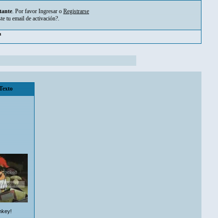
tante
. Por favor
Ingresar
o
Registrarse
ste tu
email de activación?
.
m
Texto
nkey!