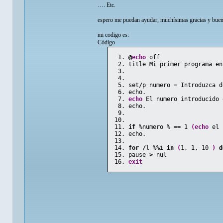
…. Etc.
espero me puedan ayudar, muchísimas gracias y buena
mi codigo es:
Código
@
echo
 off
title Mi primer programa en
set
/
p numero = Introduzca d
echo.
echo
 El numero introducido 
echo.
if
%
numero 
%
 == 
1
(
echo
 el 
echo.
for
/
l 
%%
i 
in
(
1
, 
1
, 
10
)
d
pause 
>
 nul
exit