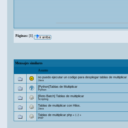
Páginas:
[
1
]
Mensajes similares
Asunto
no puedo ejecutar un codigo para desplegar tablas de multiplicar
Java
[Python]Tablas de Multiplicar
Python
[Reto Batch] Tablas de multiplicar
Scripting
Tablas de multiplicar con Hilos.
Java
Tablas de multiplicar php
«
1
2
»
PHP