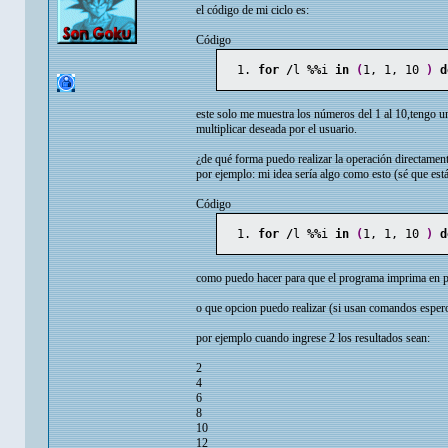
el código de mi ciclo es:
Código
for
/
l 
%%
i 
in
(
1
, 
1
, 
10
)
d
este solo me muestra los números del 1 al 10,tengo un
multiplicar deseada por el usuario.
¿de qué forma puedo realizar la operación directament
por ejemplo: mi idea sería algo como esto (sé que está
Código
for
/
l 
%%
i 
in
(
1
, 
1
, 
10
)
d
como puedo hacer para que el programa imprima en pant
o que opcion puedo realizar (si usan comandos esper
por ejemplo cuando ingrese 2 los resultados sean:
2
4
6
8
10
12