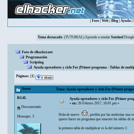
|
Foro
|
Web
|
Blog
|
Ayuda
|
Tema destacado
:
(TUTORIAL) Aprende a emular
Sentinel
Dongle
Foro de elhacker.net
Programación
Scripting
Ayuda operadores y ciclo For (Primer programa - Tablas de multip
Páginas:
[
1
]
Autor
Tema: Ayuda operadores y ciclo For (Primer progra
RG4L
Ayuda operadores y ciclo For (Primer prog
«
en:
26 Febrero 2017, 16:01 pm »
Desconectado
Hola de nuevo
, perdón por las molestias una 
Mensajes: 5
quiero hacer un programa que muestre las tablas de m
la primera tabla de multiplicar es la del número 1: