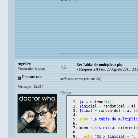
engel lex
Re: Tablas de multiplicar php
Moderador Global
«
Respuesta #1 en:
20 Agosto 2015, 23:
Desconectado
sería algo como (en pseudo)
Mensajes: 15.514
Código
$x
=
 obtener
(
x
)
;
$inicial
=
 random
(
del 
1
 al 
$final
=
 random
(
del 
1
 al 
10
echo
"La tabla de multiplic
mientras
(
$inicial
 diferente
echo
"
$x
 x 
$inicial
 = "
.