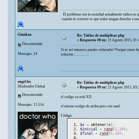
El problema con la sociedad actualmente radica en q
cuando lo correcto es que todos tengan derecho a una
Giankaa
Re: Tablas de multiplicar php
«
Respuesta #8 en:
21 Agosto 2015, 01:
Desconectado
Si es así entonces puedes redactarlo? Porque como
Mensajes: 24
solucion................
engel lex
Re: Tablas de multiplicar php
Moderador Global
«
Respuesta #9 en:
21 Agosto 2015, 03:
Desconectado
el codígo ya está XD
Mensajes: 15.514
el mismo ocidgo de arriba pero con rand
Código
$x
=
 obtener
(
x
)
;
$inicial
=
rand
(
1
,
10
)
;
$final
=
rand
(
1
,
10
)
;