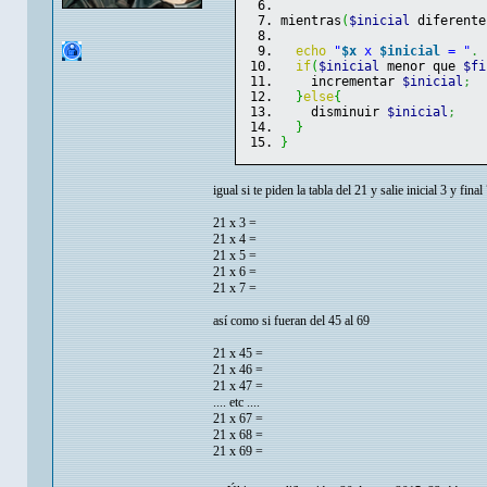
mientras
(
$inicial
 diferente
echo
"
$x
 x 
$inicial
 = "
.
if
(
$inicial
 menor que 
$fi
    incrementar 
$inicial
;
}
else
{
    disminuir 
$inicial
;
}
}
igual si te piden la tabla del 21 y salie inicial 3 y fina
21 x 3 =
21 x 4 =
21 x 5 =
21 x 6 =
21 x 7 =
así como si fueran del 45 al 69
21 x 45 =
21 x 46 =
21 x 47 =
.... etc ....
21 x 67 =
21 x 68 =
21 x 69 =