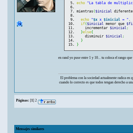
echo
"La tabla de multiplic
mientras
(
$inicial
 diferente
echo
"
$x
 x 
$inicial
 = "
.
if
(
$inicial
 menor que 
$fi
    incrementar 
$inicial
;
}
else
{
    disminuir 
$inicial
;
}
}
en rand yo puse entre 1 y 10... tu coloca el rango que
El problema con la sociedad actualmente radica en q
cuando lo correcto es que todos tengan derecho a una
Páginas:
[
1
]
2
Mensajes similares