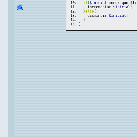
if
(
$inicial
 menor que 
$fi
    incrementar 
$inicial
;
}
else
{
    disminuir 
$inicial
;
}
}