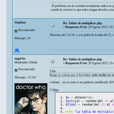
El problema con la sociedad actualmente radica en q
cuando lo correcto es que todos tengan derecho a una
Giankaa
Re: Tablas de multiplicar php
«
Respuesta #2 en:
20 Agosto 2015, 23:
Desconectado
Muestras del 1 al 10, y si te piden de la tabla del 21,
Mensajes: 24
engel lex
Re: Tablas de multiplicar php
Moderador Global
«
Respuesta #3 en:
20 Agosto 2015, 23:
Desconectado
Citar
tenga en cuenta que el formulario
solo recibe un v
Mensajes: 15.514
a demás... no es como si no pudieras modificarlo XD
Código
$x
=
 obtener
(
x
)
;
$inicial
=
 random
(
del 
45
 al
$final
=
 random
(
del 
45
 al 
6
echo
"La tabla de multiplic