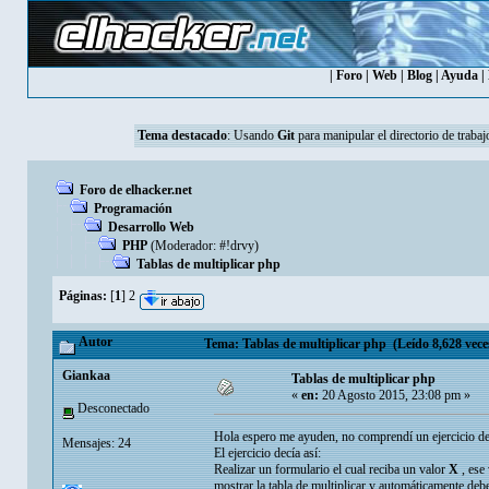
|
Foro
|
Web
|
Blog
|
Ayuda
|
Tema destacado
:
Usando
Git
para manipular el directorio de trabaj
Foro de elhacker.net
Programación
Desarrollo Web
PHP
(Moderador:
#!drvy
)
Tablas de multiplicar php
Páginas:
[
1
]
2
Autor
Tema: Tablas de multiplicar php (Leído 8,628 vece
Giankaa
Tablas de multiplicar php
«
en:
20 Agosto 2015, 23:08 pm »
Desconectado
Hola espero me ayuden, no comprendí un ejercicio de
Mensajes: 24
El ejercicio decía así:
Realizar un formulario el cual reciba un valor
X
, ese 
mostrar la tabla de multiplicar y automáticamente debe 