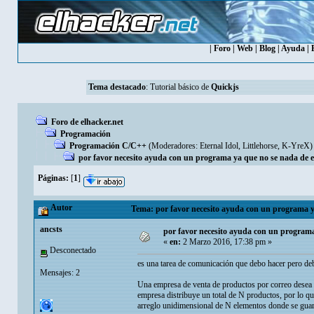
|
Foro
|
Web
|
Blog
|
Ayuda
|
Tema destacado
:
Tutorial básico de
Quickjs
Foro de elhacker.net
Programación
Programación C/C++
(Moderadores:
Eternal Idol
,
Littlehorse
,
K-YreX
)
por favor necesito ayuda con un programa ya que no se nada de e
Páginas:
[
1
]
Autor
Tema: por favor necesito ayuda con un programa ya
ancsts
por favor necesito ayuda con un programa
«
en:
2 Marzo 2016, 17:38 pm »
Desconectado
es una tarea de comunicación que debo hacer pero d
Mensajes: 2
Una empresa de venta de productos por correo desea ha
empresa distribuye un total de N productos, por lo qu
arreglo unidimensional de N elementos donde se guard