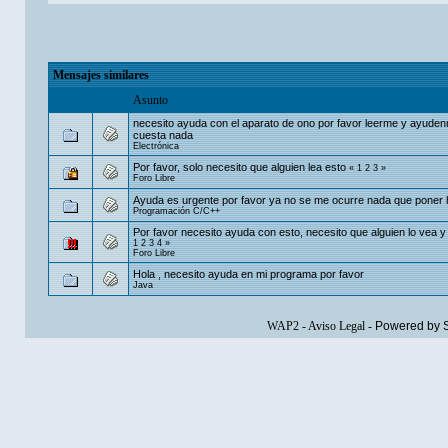
Mensajes similares
Asunto
necesito ayuda con el aparato de ono por favor leerme y ayude
cuesta nada
Electrónica
Por favor, solo necesito que alguien lea esto
«
1
2
3
»
Foro Libre
Ayuda es urgente por favor ya no se me ocurre nada que poner
Programación C/C++
Por favor necesito ayuda con esto, necesito que alguien lo vea y
1
2
3
4
»
Foro Libre
Hola , necesito ayuda en mi programa por favor
Java
WAP2
-
Aviso Legal
-
Powered by 