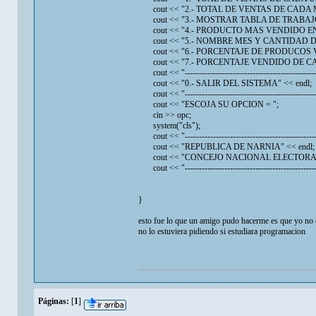
cout << "2.- TOTAL DE VENTAS DE CADA ME
cout << "3.- MOSTRAR TABLA DE TRABAJO"
cout << "4.- PRODUCTO MAS VENDIDO EN 
cout << "5.- NOMBRE MES Y CANTIDAD D
cout << "6.- PORCENTAJE DE PRODUCOS V
cout << "7.- PORCENTAJE VENDIDO DE CA
cout << "----------------------------------------------
cout << "0.- SALIR DEL SISTEMA" << endl;
cout << "----------------------------------------------
cout << "ESCOJA SU OPCION = ";
cin >> opc;
system("cls");
cout << "----------------------------------------------
cout << "REPUBLICA DE NARNIA" << endl;
cout << "CONCEJO NACIONAL ELECTORAL"
cout << "----------------------------------------------
}
esto fue lo que un amigo pudo hacerme es que yo no e
no lo estuviera pidiendo si estudiara programacion
Páginas:
[
1
]