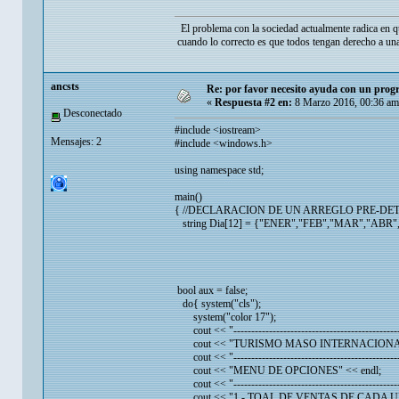
El problema con la sociedad actualmente radica en q
cuando lo correcto es que todos tengan derecho a una
ancsts
Re: por favor necesito ayuda con un prog
«
Respuesta #2 en:
8 Marzo 2016, 00:36 am
Desconectado
#include <iostream>
Mensajes: 2
#include <windows.h>
using namespace std;
main()
{ //DECLARACION DE UN ARREGLO PRE-D
string Dia[12] = {"ENER","FEB","MAR","ABR
bool aux = false;
do{ system("cls");
system("color 17");
cout << "----------------------------------------------
cout << "TURISMO MASO INTERNACIONAL C
cout << "----------------------------------------------
cout << "MENU DE OPCIONES" << endl;
cout << "----------------------------------------------
cout << "1.- TOAL DE VENTAS DE CADA U