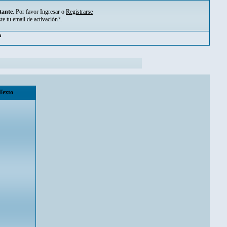
tante
. Por favor
Ingresar
o
Registrarse
ste tu
email de activación?
.
m
Texto