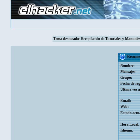
Tema destacado
: Recopilación de
Tutoriales y Manuales
Resumen
Nombre:
Mensajes:
Grupo:
Fecha de reg
Última vez a
Email:
Web:
Estado actua
Hora Local:
Idioma: