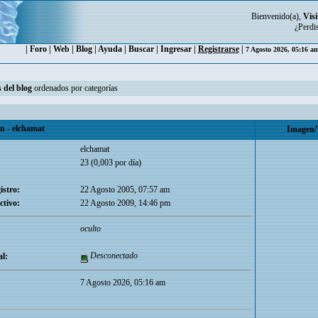
Bienvenido(a),
Visi
¿Perdi
|
Foro
|
Web
|
Blog
|
Ayuda
|
Buscar
|
Ingresar
|
Registrarse
|
7 Agosto 2026, 05:16 a
 del blog
ordenados por categorías
 - elchamat
Imagen/
elchamat
23 (0,003 por día)
istro:
22 Agosto 2005, 07:57 am
ctivo:
22 Agosto 2009, 14:46 pm
oculto
Desconectado
l:
7 Agosto 2026, 05:16 am