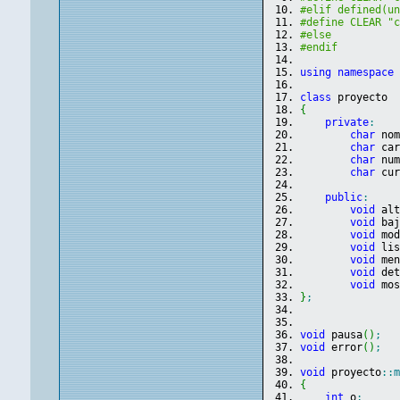
#elif defined(u
#define CLEAR "
#else
#endif
using
namespace
class
 proyecto
{
private
:
char
 no
char
 ca
char
 nu
char
 cu
public
:
void
 al
void
 ba
void
 mo
void
 li
void
 me
void
 de
void
 mo
}
;
void
 pausa
(
)
;
void
 error
(
)
;
void
 proyecto
::
{
int
 o
;