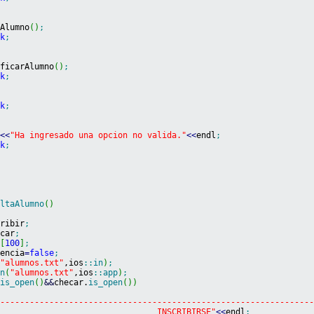
aAlumno
(
)
;
ak
;
ificarAlumno
(
)
;
ak
;
ak
;
:
t
<<
"Ha ingresado una opcion no valida."
<<
endl
;
ak
;
;
altaAlumno
(
)
cribir
;
ecar
;
p
[
100
]
;
dencia
=
false
;
(
"alumnos.txt"
,ios
::
in
)
;
en
(
"alumnos.txt"
,ios
::
app
)
;
.
is_open
(
)
&&
checar.
is_open
(
)
)
----------------------------------------------------------------
                                 INSCRIBIRSE"
<<
endl
;