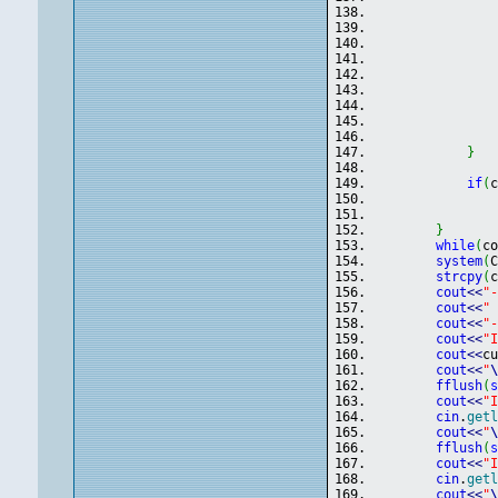
               
}
if
(
               
}
while
(
c
system
(
strcpy
(
cout
<<
"
cout
<<
"
cout
<<
"
cout
<<
"
cout
<<
c
cout
<<
"
fflush
(
cout
<<
"
cin
.
get
cout
<<
"
fflush
(
cout
<<
"
cin
.
get
cout
<<
"