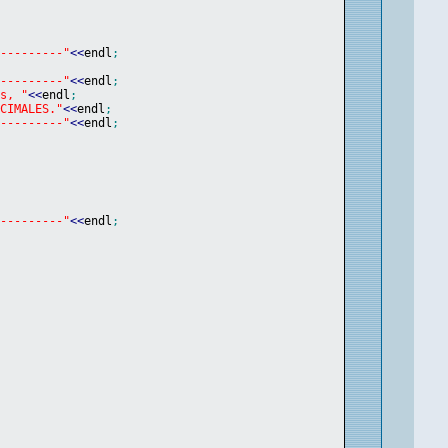
----------"
<<
endl
;
----------"
<<
endl
;
os, "
<<
endl
;
ECIMALES."
<<
endl
;
----------"
<<
endl
;
----------"
<<
endl
;