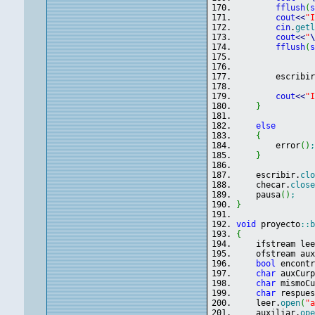
fflush
(
cout
<<
"
cin
.
get
cout
<<
"
fflush
(
        escribi
cout
<<
"
}
else
{
        error
(
)
}
    escribir.
cl
    checar.
clos
    pausa
(
)
;
}
void
 proyecto
::
{
    ifstream le
    ofstream au
bool
 encont
char
 auxCur
char
 mismoC
char
 respue
    leer.
open
(
"
    auxiliar.
op