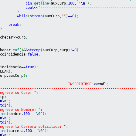
cin
.
getline
(
auxCurp,
100
, 
'
\n
'
)
;
cout
<<
"--------------------------------------------
}
while
(
strcmp
(
auxCurp,
""
)
==
0
)
;
break
;
}
 checar
>>
curp
;
checar.
eof
(
)
&&
strcmp
(
auxCurp,curp
)
!
=
0
)
 coincidencia
=
false
;
oincidencia
==
true
)
;
CLEAR
)
;
curp,auxCurp
)
;
----------------------------------------------------------------
                                 INSCRIBIRSE"
<<
endl
;
----------------------------------------------------------------
Ingrese su Curp: "
;
urp
;
\n
\n
"
;
stdin
)
;
Ingrese su Nombre: "
;
line
(
nombre,
100
, 
'
\0
'
)
;
\n
\n
"
;
stdin
)
;
Ingrese la Carrera solicitada: "
;
line
(
carrera,
100
, 
'
\0
'
)
;
\n
\n
"
;