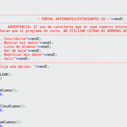
----------------------------------------------------------------
                    ~ PORTAL ASPIRANTES/ESTUDIANTES UV ~"
<<
endl
;
----------------------------------------------------------------
     ADVERTENCIA: El uso de caracteres que no sean numeros enter
 haran que el programa no corra, NO UTILIZAR LETRAS NI NUMEROS D
----------------------------------------------------------------
1. Inscribirse"
<<
endl
;
2. Mostrar mis datos"
<<
endl
;
3. Lista de Alumnos"
<<
endl
;
4. Dar de baja"
<<
endl
;
5. Modificar mis datos"
<<
endl
;
6. Salir"
<<
endl
;
----------------------------------------------------------------
Elija una opcion: "
<<
endl
;
CLEAR
)
;
o
)
aAlumno
(
)
;
ak
;
allesAlumno
(
)
;
ak
;
taAlumnos
(
)
;
ak
;