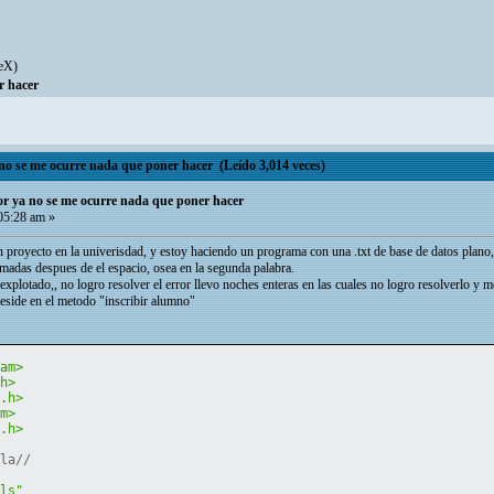
eX
)
r hacer
no se me ocurre nada que poner hacer (Leído 3,014 veces)
or ya no se me ocurre nada que poner hacer
05:28 am »
proyecto en la univerisdad, y estoy haciendo un programa con una .txt de base de datos plano, 
omadas despues de el espacio, osea en la segunda palabra.
explotado,, no logro resolver el error llevo noches enteras en las cuales no logro resolverlo y 
eside en el metodo "inscribir alumno"
eam>
.h>
g.h>
am>
b.h>
lla//
cls"