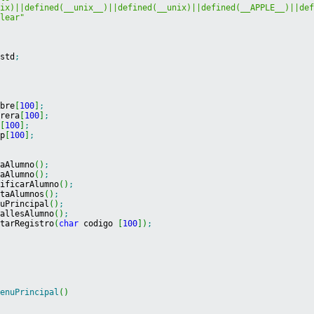
nix)||defined(__unix__)||defined(__unix)||defined(__APPLE__)||de
clear"
 std
;
mbre
[
100
]
;
rrera
[
100
]
;
m
[
100
]
;
rp
[
100
]
;
taAlumno
(
)
;
jaAlumno
(
)
;
dificarAlumno
(
)
;
staAlumnos
(
)
;
nuPrincipal
(
)
;
tallesAlumno
(
)
;
starRegistro
(
char
 codigo 
[
100
]
)
;
menuPrincipal
(
)