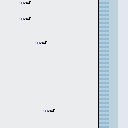
----------"
<<
endl
;
----------"
<<
endl
;
------------------"
<<
endl
;
----------------------"
<<
endl
;