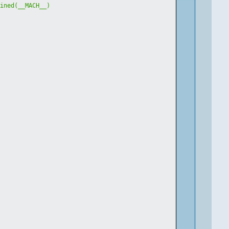
fined(__MACH__)