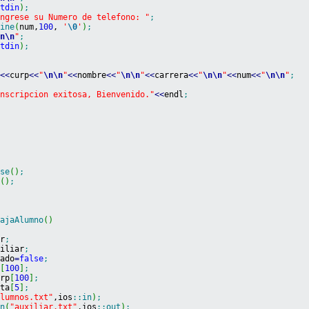
stdin
)
;
Ingrese su Numero de telefono: "
;
line
(
num,
100
, 
'
\0
'
)
;
\n
\n
"
;
stdin
)
;
r
<<
curp
<<
"
\n
\n
"
<<
nombre
<<
"
\n
\n
"
<<
carrera
<<
"
\n
\n
"
<<
num
<<
"
\n
\n
"
;
Inscripcion exitosa, Bienvenido."
<<
endl
;
;
ose
(
)
;
e
(
)
;
bajaAlumno
(
)
er
;
xiliar
;
rado
=
false
;
p
[
100
]
;
urp
[
100
]
;
sta
[
5
]
;
alumnos.txt"
,ios
::
in
)
;
en
(
"auxiliar.txt"
,ios
::
out
)
;