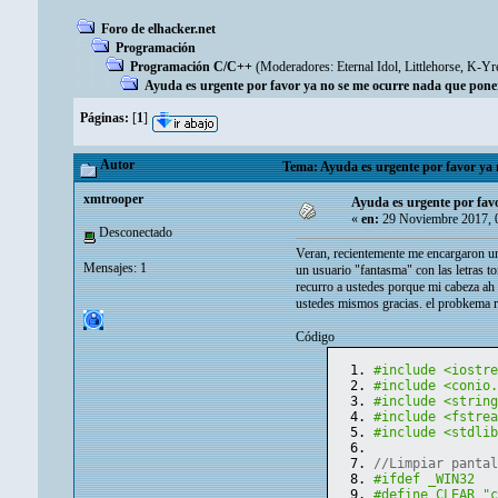
Foro de elhacker.net
Programación
Programación C/C++
(Moderadores:
Eternal Idol
,
Littlehorse
,
K-Yr
Ayuda es urgente por favor ya no se me ocurre nada que pone
Páginas:
[
1
]
Autor
Tema: Ayuda es urgente por favor ya 
xmtrooper
Ayuda es urgente por fav
«
en:
29 Noviembre 2017, 
Desconectado
Veran, recientemente me encargaron un 
Mensajes: 1
un usuario "fantasma" con las letras t
recurro a ustedes porque mi cabeza ah 
ustedes mismos gracias. el probkema r
Código
#include <iostr
#include <conio
#include <strin
#include <fstre
#include <stdli
//Limpiar panta
#ifdef _WIN32
#define CLEAR "