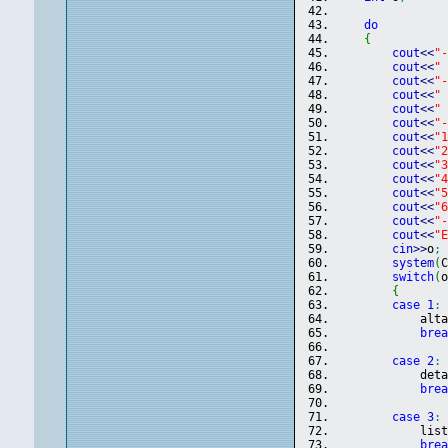
do
{
cout
<<
"
cout
<<
"
cout
<<
"
cout
<<
"
cout
<<
"
cout
<<
"
cout
<<
"
cout
<<
"
cout
<<
"
cout
<<
"
cout
<<
"
cout
<<
"
cout
<<
"
cout
<<
"
cin
>>
o
;
system
(
switch
(
{
case
1
:
            alt
bre
case
2
:
            det
bre
case
3
:
            lis
bre