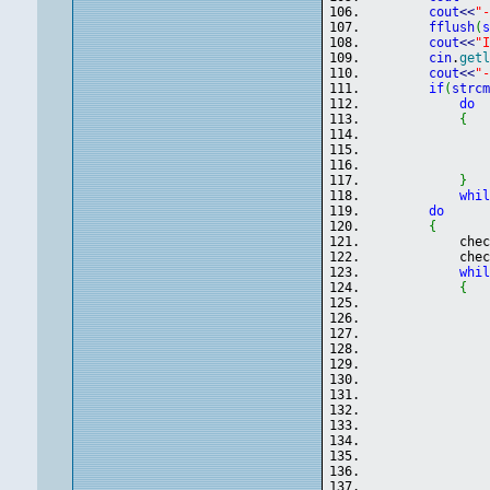
cout
<<
"
fflush
(
cout
<<
"
cin
.
get
cout
<<
"
if
(
strc
do
{
}
whi
do
{
            che
            che
whi
{
               
               