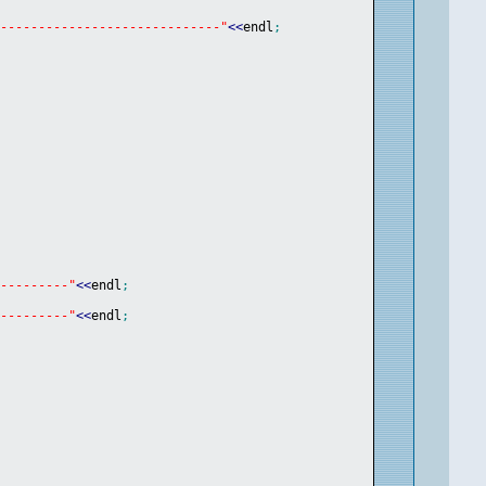
------------------------------"
<<
endl
;
----------"
<<
endl
;
----------"
<<
endl
;