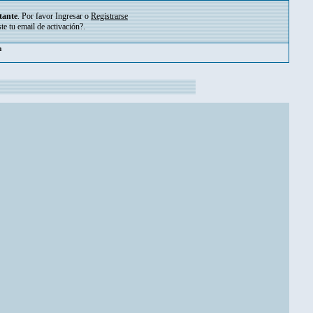
tante
. Por favor
Ingresar
o
Registrarse
ste tu
email de activación?
.
m