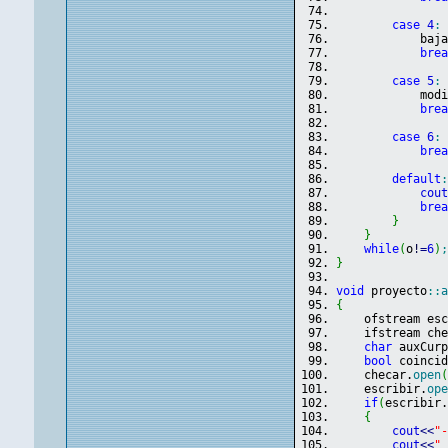
case
4
:
            baj
bre
case
5
:
            mod
bre
case
6
:
bre
default
cou
bre
}
}
while
(
o
!
=
6
)
}
void
 proyecto
::
{
    ofstream es
    ifstream ch
char
 auxCur
bool
 coinci
    checar.
open
    escribir.
op
if
(
escribir
{
cout
<<
"
cout
<<
"