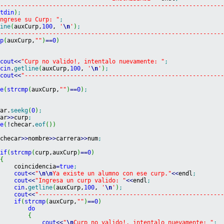
----------------------------------------------------------------
stdin
)
;
Ingrese su Curp: "
;
line
(
auxCurp,
100
, 
'
\n
'
)
;
----------------------------------------------------------------
mp
(
auxCurp,
""
)
==
0
)
cout
<<
"Curp no valido!, intentalo nuevamente: "
;
cin
.
getline
(
auxCurp,
100
, 
'
\n
'
)
;
cout
<<
"--------------------------------------------------------
le
(
strcmp
(
auxCurp,
""
)
==
0
)
;
car.
seekg
(
0
)
;
car
>>
curp
;
le
(
!
checar.
eof
(
)
)
 checar
>>
nombre
>>
carrera
>>
num
;
if
(
strcmp
(
curp,auxCurp
)
==
0
)
{
     coincidencia
=
true
;
cout
<<
"
\n
\n
Ya existe un alumno con ese curp."
<<
endl
;
cout
<<
"Ingresa un curp valido: "
<<
endl
;
cin
.
getline
(
auxCurp,
100
, 
'
\n
'
)
;
cout
<<
"----------------------------------------------------
if
(
strcmp
(
auxCurp,
""
)
==
0
)
do
{
cout
<<
"
\n
Curp no valido!, intentalo nuevamente: "
;