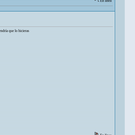
En línea
ndría que lo hicieras