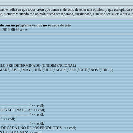
mente radica en que todos creen que tienen el derecho de tener una opinión, y que esa opinión s
ón, siempre y cuando esa opinión pueda ser ignorada, cuestionada, e incluso ser sujeta a burla, 
uda con un programa ya que no se nada de esto
 2016, 00:36 am »
EGLO PRE-DETERMINADO (UNIDIMENCIONAL)
,"MAR","ABR","MAY","JUN","JUL","AGOS","SEP","OCT","NOV","DIC"};
-----------------------" << endl;
RNACIONAL C.A" << endl;
-----------------------" << endl;
<< endl;
-----------------------" << endl;
 DE CADA UNO DE LOS PRODUCTOS" << endl;
 DE CADA MES" << endl;