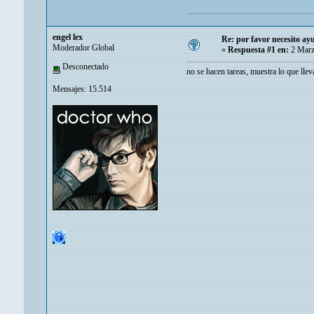
engel lex
Re: por favor necesito a
Moderador Global
«
Respuesta #1 en:
2 Marz
Desconectado
no se hacen tareas, muestra lo que lle
Mensajes: 15.514