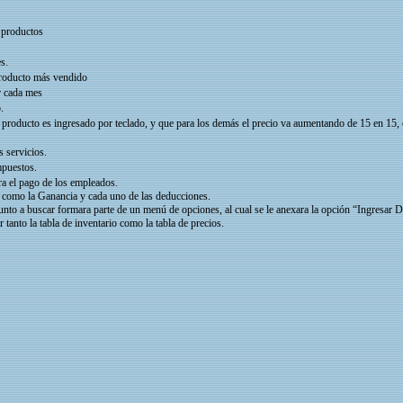
s productos
s.
producto más vendido
r cada mes
.
producto es ingresado por teclado, y que para los demás el precio va aumentando de 15 en 15, ca
 servicios.
mpuestos.
a el pago de los empleados.
, como la Ganancia y cada uno de las deducciones.
unto a buscar formara parte de un menú de opciones, al cual se le anexara la opción “Ingresar Da
tanto la tabla de inventario como la tabla de precios.