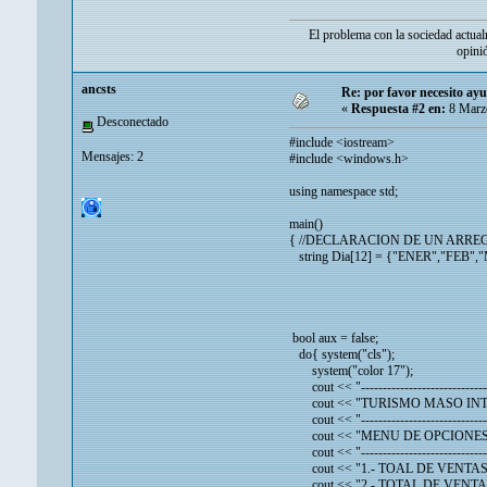
El problema con la sociedad actual
opini
ancsts
Re: por favor necesito ay
«
Respuesta #2 en:
8 Marzo
Desconectado
#include <iostream>
Mensajes: 2
#include <windows.h>
using namespace std;
main()
{ //DECLARACION DE UN ARR
string Dia[12] = {"ENER","FEB"
bool aux = false;
do{ system("cls");
system("color 17");
cout << "-------------------------------
cout << "TURISMO MASO INTE
cout << "-------------------------------
cout << "MENU DE OPCIONES" 
cout << "-------------------------------
cout << "1.- TOAL DE VENTAS
cout << "2.- TOTAL DE VENTAS