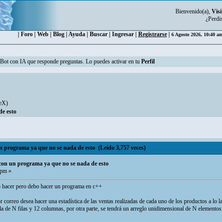
Bienvenido(a),
Visi
¿Perdi
|
Foro
|
Web
|
Blog
|
Ayuda
|
Buscar
|
Ingresar
|
Registrarse
|
6 Agosto 2026, 10:40 a
n Bot con IA que responde preguntas. Lo puedes activar en tu
Perfil
eX
)
de esto
n programa ya que no se nada de esto (Leído 3,757 veces)
 con un programa ya que no se nada de esto
 pm »
o hacer pero debo hacer un programa en c++
correo desea hacer una estadística de las ventas realizadas de cada uno de los productos a lo l
a de N filas y 12 columnas, por otra parte, se tendrá un arreglo unidimensional de N elementos