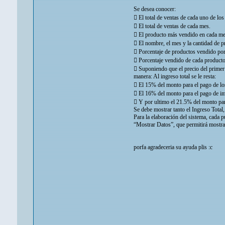
Se desea conocer:
 El total de ventas de cada uno de lo
 El total de ventas de cada mes.
 El producto más vendido en cada me
 El nombre, el mes y la cantidad de 
 Porcentaje de productos vendido po
 Porcentaje vendido de cada producto
 Suponiendo que el precio del primer 
manera: Al ingreso total se le resta:
 El 15% del monto para el pago de los
 El 16% del monto para el pago de i
 Y por ultimo el 21.5% del monto par
Se debe mostrar tanto el Ingreso Total
Para la elaboración del sistema, cada p
“Mostrar Datos”, que permitirá mostrar 
porfa agradeceria su ayuda plis :c