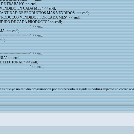
DE TRABAJO" << endl;
ENDIDO EN CADA MES" << endl;
CANTIDAD DE PRODUCTOS MAS VENDIDOS" << endl;
PRODUCOS VENDIDOS POR CADA MES" << endl;
DIDO DE CADA PRODUCTO" << endl;
-----------------------" << endl;
A" << endl;
-----------------------" << endl;
 ";
-----------------------" << endl;
A" << endl;
ELECTORAL" << endl;
-----------------------" << endl;
es que yo no estudio programacion por eso necesito la ayuda si podrias dejarme un correo apart