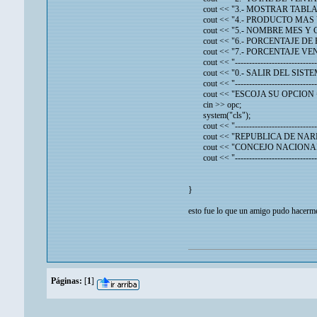
cout << "3.- MOSTRAR TABLA 
cout << "4.- PRODUCTO MAS V
cout << "5.- NOMBRE MES Y 
cout << "6.- PORCENTAJE DE 
cout << "7.- PORCENTAJE VEN
cout << "-------------------------------
cout << "0.- SALIR DEL SISTEM
cout << "-------------------------------
cout << "ESCOJA SU OPCION =
cin >> opc;
system("cls");
cout << "-------------------------------
cout << "REPUBLICA DE NARNI
cout << "CONCEJO NACIONAL 
cout << "-------------------------------
}
esto fue lo que un amigo pudo hacerme 
Páginas:
[
1
]