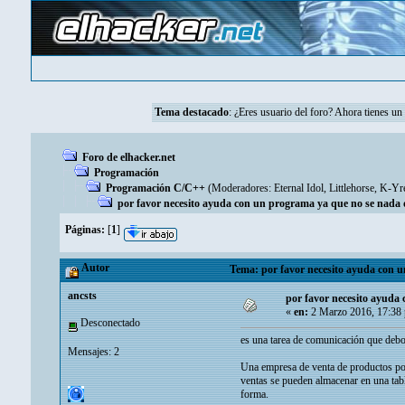
Tema destacado
: ¿Eres usuario del foro? Ahora tienes u
Foro de elhacker.net
Programación
Programación C/C++
(Moderadores:
Eternal Idol
,
Littlehorse
,
K-Yr
por favor necesito ayuda con un programa ya que no se nada 
Páginas:
[
1
]
Autor
Tema: por favor necesito ayuda con u
ancsts
por favor necesito ayuda
«
en:
2 Marzo 2016, 17:38
Desconectado
es una tarea de comunicación que deb
Mensajes: 2
Una empresa de venta de productos por 
ventas se pueden almacenar en una tabl
forma.