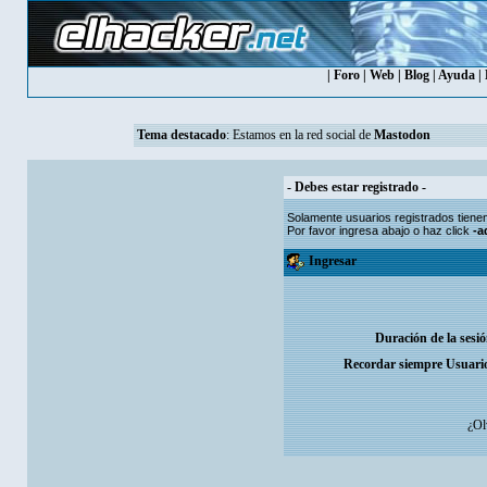
|
Foro
|
Web
|
Blog
|
Ayuda
|
Tema destacado
: Estamos en la red social de
Mastodon
- Debes estar registrado -
Solamente usuarios
registrados
tiene
Por favor ingresa abajo o haz click
-a
Ingresar
Duración de la sesi
Recordar siempre Usuari
¿Ol