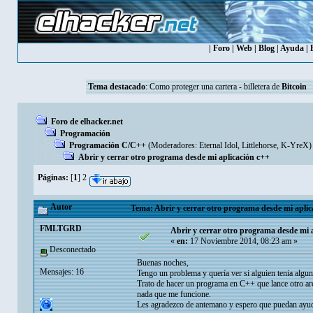
|
Foro
|
Web
|
Blog
|
Ayuda
|
Tema destacado
:
Como proteger una cartera - billetera de
Bitcoin
Foro de elhacker.net
Programación
Programación C/C++
(Moderadores:
Eternal Idol
,
Littlehorse
,
K-YreX
)
Abrir y cerrar otro programa desde mi aplicación c++
Páginas:
[
1
]
2
Autor
Tema: Abrir y cerrar otro programa desde mi aplic
FMLTGRD
Abrir y cerrar otro programa desde mi 
«
en:
17 Noviembre 2014, 08:23 am »
Desconectado
Buenas noches,
Mensajes: 16
Tengo un problema y quería ver si alguien tenia algun
Trato de hacer un programa en C++ que lance otro arc
nada que me funcione.
Les agradezco de antemano y espero que puedan ayu