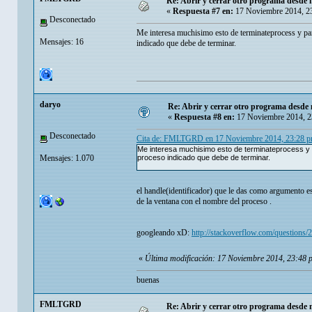
Re: Abrir y cerrar otro programa desde 
«
Respuesta #7 en:
17 Noviembre 2014, 2
Desconectado
Me interesa muchisimo esto de terminateprocess y pa
Mensajes: 16
indicado que debe de terminar.
daryo
Re: Abrir y cerrar otro programa desde 
«
Respuesta #8 en:
17 Noviembre 2014, 2
Desconectado
Cita de: FMLTGRD en 17 Noviembre 2014, 23:28 
Me interesa muchisimo esto de terminateprocess y 
Mensajes: 1.070
proceso indicado que debe de terminar.
el handle(identificador) que le das como argumento es
de la ventana con el nombre del proceso .
googleando xD:
http://stackoverflow.com/questions/
«
Última modificación: 17 Noviembre 2014, 23:48 
buenas
FMLTGRD
Re: Abrir y cerrar otro programa desde 