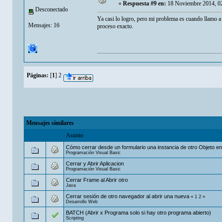
«
Respuesta #9 en:
18 Noviembre 2014, 0
Desconectado
Ya casi lo logro, pero mi problema es cuando llamo a
Mensajes: 16
proceso exacto.
Páginas:
[
1
]
2
Mensajes similares
Asunto
Cómo cerrar desde un formulario una instancia de otro Objeto 
Programación Visual Basic
Cerrar y Abrir Aplicacion
Programación Visual Basic
Cerrar Frame al Abrir otro
Java
Cerrar sesión de otro navegador al abrir una nueva
«
1
2
»
Desarrollo Web
BATCH (Abrir x Programa solo si hay otro programa abierto)
Scripting