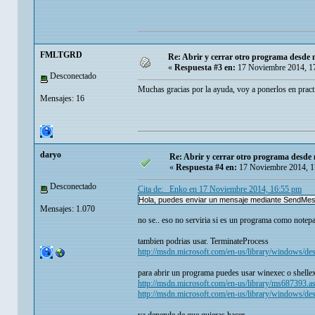
FMLTGRD
Re: Abrir y cerrar otro programa desde 
«
Respuesta #3 en:
17 Noviembre 2014, 1
Desconectado
Muchas gracias por la ayuda, voy a ponerlos en pract
Mensajes: 16
daryo
Re: Abrir y cerrar otro programa desde 
«
Respuesta #4 en:
17 Noviembre 2014, 1
Desconectado
Cita de: _Enko en 17 Noviembre 2014, 16:55 pm
Hola, puedes enviar un mensaje mediante Send
Mensajes: 1.070
no se.. eso no serviria si es un programa como notep
tambien podrias usar. TerminateProcess
http://msdn.microsoft.com/en-us/library/windows
para abrir un programa puedes usar winexec o shelle
http://msdn.microsoft.com/en-us/library/ms687393.a
http://msdn.microsoft.com/en-us/library/windows