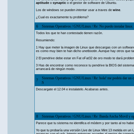
aptitude
o
synaptic
o el gestor de software de Ubuntu.
Los de windows se pueden
intentar
usar a traves de
wine
.
¿Cual es exactamente tu problema?
6
Sistemas Operativos
/
GNU/Linux
/
Re: No puedo instalar linux
Todos los que te han contestado tienen razón.
Resumiendo:
1 Hay que meter la imagen de Linux que descargas con un software e
es como muy bien te han dicho unetbootin. Aunque hay otros que t
2 El pendrive debe estar en Fat oFat32 de oro modo te dará proble
3 Has de encontrar como reconoce tu pendrive la BIOS del sistema 
arrancará de ningún modo.
Sistemas Operativos
/
GNU/Linux
/
Re: hola! me podeis dar un 
7
:S
Descargate el 12.04 e instalatelo. Acabaras antes.
8
Sistemas Operativos
/
GNU/Linux
/
Re: Banda Ancha Movil y 
Parece que tu sistema no identifica el módem y por tanto al no haber
Yo que tu probaría una versión Live de Linux Mint 13 metida en un
arrancas con el usb. Intenta entonces acceder al gestor de conexio