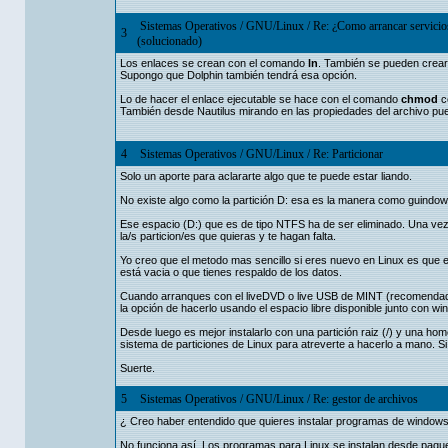
Sistemas Operativos
/
GNU/Linux
/
Re: ¿Como arrancar servicios
3
(solucionado)
Los enlaces se crean con el comando
ln
. También se pueden crear 
Supongo que Dolphin también tendrá esa opción.
Lo de hacer el enlace ejecutable se hace con el comando
chmod
c
También desde Nautilus mirando en las propiedades del archivo puede
4
Sistemas Operativos
/
GNU/Linux
/
Re: Particionar
Solo un aporte para aclararte algo que te puede estar liando.
No existe algo como la partición D: esa es la manera como guindow
Ese espacio (D:) que es de tipo NTFS ha de ser eliminado. Una vez 
la/s particion/es que quieras y te hagan falta.
Yo creo que el metodo mas sencillo si eres nuevo en Linux es que e
está vacia o que tienes respaldo de los datos.
Cuando arranques con el liveDVD o live USB de MINT (recomendado)
la opción de hacerlo usando el espacio libre disponible junto con wi
Desde luego es mejor instalarlo con una partición raiz (/) y una h
sistema de particiones de Linux para atreverte a hacerlo a mano. Si
Suerte.
5
Sistemas Operativos
/
GNU/Linux
/
Re: gestor de archivos
¿ Creo haber entendido que quieres instalar programas de window
No funciona así. Los programas para Linux se instalan desde paque