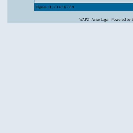
Páginas: [
1
]
2
3
4
5
6
7
8
9
WAP2
-
Aviso Legal
-
Powered by 