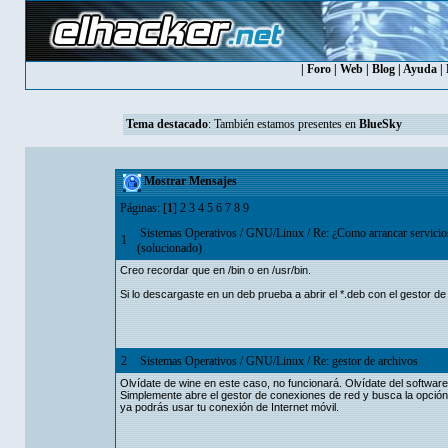
|
Foro
|
Web
|
Blog
|
Ayuda
|
Tema destacado
: También estamos presentes en
BlueSky
Mostrar Mensajes
Páginas: [
1
]
2
3
4
5
6
7
8
9
Sistemas Operativos
/
GNU/Linux
/
Re: ¿Como arrancar servicios
1
(solucionado)
Creo recordar que en /bin o en /usr/bin.
Si lo descargaste en un deb prueba a abrir el *.deb con el gestor 
2
Sistemas Operativos
/
GNU/Linux
/
Re: gestor de archivos
Olvídate de wine en este caso, no funcionará. Olvídate del software
Simplemente abre el gestor de conexiones de red y busca la opción 
ya podrás usar tu conexión de Internet móvil.