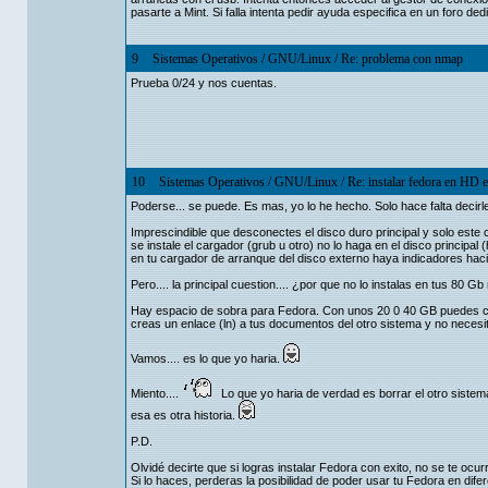
pasarte a Mint. Si falla intenta pedir ayuda especifica en un foro d
9
Sistemas Operativos
/
GNU/Linux
/
Re: problema con nmap
Prueba 0/24 y nos cuentas.
10
Sistemas Operativos
/
GNU/Linux
/
Re: instalar fedora en HD 
Poderse... se puede. Es mas, yo lo he hecho. Solo hace falta decirle
Imprescindible que desconectes el disco duro principal y solo este
se instale el cargador (grub u otro) no lo haga en el disco principa
en tu cargador de arranque del disco externo haya indicadores haci
Pero.... la principal cuestion.... ¿por que no lo instalas en tus 80 Gb
Hay espacio de sobra para Fedora. Con unos 20 0 40 GB puedes crea
creas un enlace (ln) a tus documentos del otro sistema y no necesit
Vamos.... es lo que yo haria.
Miento....
Lo que yo haria de verdad es borrar el otro sistem
esa es otra historia.
P.D.
Olvidé decirte que si logras instalar Fedora con exito, no se te ocurr
Si lo haces, perderas la posibilidad de poder usar tu Fedora en di